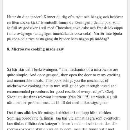
Hatar du dina tänder? Känner du dig ofta trött och hängig och behöver
en liten sockerkick? Eventuellt finner du lösningen i denna bok, som
är full av godsaker i stil med Chocolate coke cake och fransk löksoppa
i microvågsugn (antagligen innehållande coca-cola). Varför inte bjuda
på coca-cola rice nästa gång du bjuder hem någon på middag?
8. Microwave cooking made easy
Så här står det i beskrivningen: ”The mechanics of a microwave are
quite simple. And once grasped, they open the door to many exciting
and memorable meals. This book brings you the mechanics of
michrowave cooking that in turn will guide you through tested and
recommended procedures for good results of every recipe”. Okej.
Skönt att det finns relevant litteratur (från 2011?!) att vända sig till
när man har problem med att få till det med mikrovågsugnen.
Det finns alldeles
för många kokböcker i omlopp här i världen.
Somliga borde inte få finnas. Jag har utelämnat några som eventuellt
kan tänkas tillhöra den kategorin (man kunde misstänka att den där
spermakokboken skulle vara en av dem, men den tjänar väl något