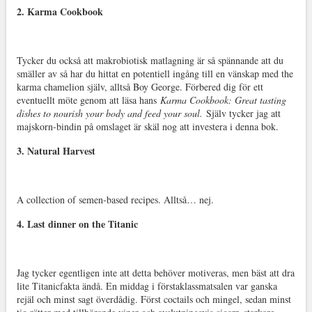
2. Karma Cookbook
Tycker du också att makrobiotisk matlagning är så spännande att du
smäller av så har du hittat en potentiell ingång till en vänskap med the
karma chamelion själv, alltså Boy George. Förbered dig för ett
eventuellt möte genom att läsa hans
Karma Cookbook: Great tasting
dishes to nourish your body and feed your soul.
Själv tycker jag att
majskorn-bindin på omslaget är skäl nog att investera i denna bok.
3. Natural Harvest
A collection of semen-based recipes. Alltså… nej.
4. Last dinner on the Titanic
Jag tycker egentligen inte att detta behöver motiveras, men bäst att dra
lite Titanicfakta ändå. En middag i förstaklassmatsalen var ganska
rejäl och minst sagt överdådig. Först coctails och mingel, sedan minst