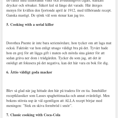
tio rätter med tillhörande viner och avslutningsvis cigarr, starkare
drycker och sötsaker. Säkert kul så länge det varade. Här återges
menyn för kvällen den fjortonde april år 1912, med tillhörande recept.
Ganska mastigt. De sjönk väl som stenar kan jag tro.
5. Cooking with a serial killer
Dorothea Puente är inte bara seriemördare, hon tycker om att laga mat
också. Faktiskt var hon enligt utsago väldigt bra på det. Tyvärr hade
hon en grej för att lägga gift i maten och mörda sina gäster för att
sedan gräva ner dom i trädgården. Tycker du som jag, att det är
onödigt att fokusera på det negativa, kan det här vara en bok för dig.
6. Åttio väldigt goda mackor
Blev så glad när jag hittade den här på tradera för en tia. Innehåller
receptklassiker som Lasses spaghettimacka och annat ovärdeligt. Men
bokens största usp är väl egentligen att ALLA recept börjar med
meningen: ”Stek en skiva formbröd i smör”.
7. Classic cooking with Coca-Cola