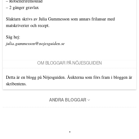
–
Rotselleriremoulad
–
2 gånger gravlax
Slaktarn
skrivs av Julia Gummesson som annars frilansar med
matskriverier och recept.
Säg hej:
julia.gummesson@nojesguiden.se
OM BLOGGAR PÅ NÖJESGUIDEN
Detta är en blogg på Nöjesguiden. Åsikterna som förs fram i bloggen är
skribentens.
ANDRA BLOGGAR