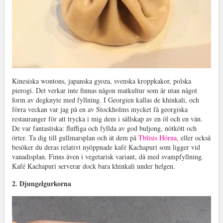
Kinesiska wontons, japanska gyoza, svenska kroppkakor, polska
pierogi. Det verkar inte finnas någon matkultur som är utan något
form av degknyte med fyllning. I Georgien kallas de khinkali, och
förra veckan var jag på en av Stockholms mycket få georgiska
restauranger för att trycka i mig dem i sällskap av en öl och en vän.
De var fantastiska: fluffiga och fyllda av god buljong, nötkött och
örter. Ta dig till gullmarsplan och ät dem på
Tblisis Hörna
, eller också
besöker du deras relativt nyöppnade kafé Kachapuri som ligger vid
vanadisplan. Finns även i vegetarisk variant, då med svampfyllning.
Kafé Kachapuri serverar dock bara khinkali under helgen.
2. Djungelgurkorna