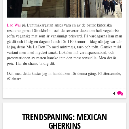
Lao Wai
på Luntmakargatan anses vara en av de bättre kinesiska
restaurangerna i Stockholm, och de serverar dessutom helt vegetarisk
(ofta vegansk) mat som är vansinnigt prisvärd. På vardagarna kan man
gå dit och få sig en dagens lunch för 110 kronor – idag när jag var där
åt jag deras Ma La Dou Fo med minimajs, taro och tofu. Ganska mild
variant men med mycket smak. Lokalen må vara sparsmakad, och
presentationen av maten kanske inte den mest sensuella. Men det är
gott.
Har du chans, ta dig dit.
Och med detta kastar jag in handduken för denna gång. På återseende,
/Slaktarn
4
Läs kommentarer (
4
)
TRENDSPANING: MEXICAN
GHERKINS