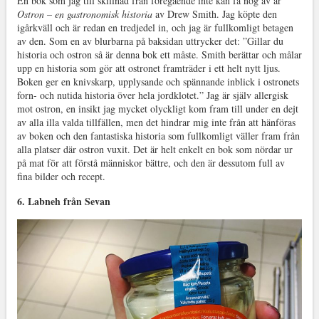
En bok som jag till skillnad från föregående inte kan få nog av är
Ostron – en gastronomisk historia
av Drew Smith. Jag köpte den
igårkväll och är redan en tredjedel in, och jag är fullkomligt betagen
av den. Som en av blurbarna på baksidan uttrycker det: ”Gillar du
historia och ostron så är denna bok ett måste. Smith berättar och målar
upp en historia som gör att ostronet framträder i ett helt nytt ljus.
Boken ger en knivskarp, upplysande och spännande inblick i ostronets
forn- och nutida historia över hela jordklotet.” Jag är själv allergisk
mot ostron, en insikt jag mycket olyckligt kom fram till under en dejt
av alla illa valda tillfällen, men det hindrar mig inte från att hänföras
av boken och den fantastiska historia som fullkomligt väller fram från
alla platser där ostron vuxit. Det är helt enkelt en bok som nördar ur
på mat för att förstå människor bättre, och den är dessutom full av
fina bilder och recept.
6. Labneh från Sevan