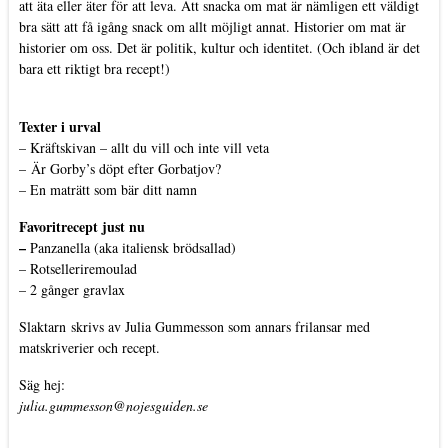
att äta eller äter för att leva. Att snacka om mat är nämligen ett väldigt
bra sätt att få igång snack om allt möjligt annat. Historier om mat är
historier om oss. Det är politik, kultur och identitet. (Och ibland är det
bara ett riktigt bra recept!)
Texter i urval
–
Kräftskivan – allt du vill och inte vill veta
–
Är Gorby’s döpt efter Gorbatjov?
–
En maträtt som bär ditt namn
Favoritrecept just nu
–
Panzanella (aka italiensk brödsallad)
–
Rotselleriremoulad
–
2 gånger gravlax
Slaktarn
skrivs av Julia Gummesson som annars frilansar med
matskriverier och recept.
Säg hej:
julia.gummesson@nojesguiden.se