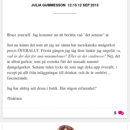
JULIA GUMMESSON
12:15 12 SEP 2015
Brace yourself. Jag kommer nu att berätta vad ”det senaste” är.
Just nu känns det som att jag ser sånna här mexikanska smågurkor
precis ÖVERALLT. Första gången jag såg dem tänkte jag ungefär
va,
vad är det där för små minimeloner? Eller är det vindruvor?
Nej, det
är alltså gurkor, som på svenska fått det maxade namnet
djungelgurkor. Senaste tiden tycks de som sagt dyka upp överallt, i
recept på allt från inläggningar till drinkar, och de är oerhört…
fascinerande.
Jag har aldrig sett dessa i butik. Har någon erfarenhet?
/Slaktarn
5
Läs kommentarer (
5
)