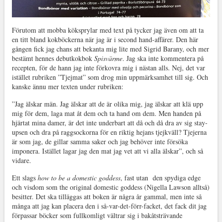
Förutom att mobba köksprylar med text på tycker jag även om att ta
en titt bland kokböckerna när jag är i second hand-affärer. Den här
gången fick jag chans att bekanta mig lite med Sigrid Barany, och mer
bestämt hennes debutkokbok
Spisvärme
. Jag ska inte kommentera på
recepten, för de hann jag inte förkovra mig i nästan alls. Nej, det var
istället rubriken ”Tjejmat” som drog min uppmärksamhet till sig. Och
kanske ännu mer texten under rubriken:
”Jag älskar män. Jag älskar att de är olika mig, jag älskar att klä upp
mig för dem, laga mat åt dem och ta hand om dem. Men handen på
hjärtat mina damer, är det inte underbart att då och då dra av sig stay-
upsen och dra på raggsockorna för en riktig hejans tjejkväll? Tjejerna
är som jag, de gillar samma saker och jag behöver inte försöka
imponera. Istället lagar jag den mat jag vet att vi alla älskar”, och så
vidare.
Ett slags
how to be a domestic goddess
, fast utan den spydiga edge
och visdom som the original domestic goddess (Nigella Lawson alltså)
besitter. Det ska tilläggas att boken är några år gammal, men inte så
många att jag kan placera den i så-var-det-förr-facket, det fack dit jag
förpassar böcker som fullkomligt vältrar sig i bakåtsträvande