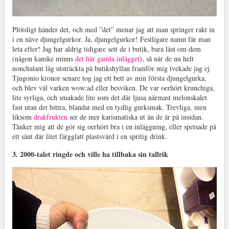
Plötsligt händer det, och med ”det” menar jag att man springer rakt in
i en näve djungelgurkor. Ja, djungelgurkor! Festligare namn får man
leta efter! Jag har aldrig tidigare sett de i butik, bara läst om dem
(någon kanske minns
det här gamla inlägget
), så när de nu helt
nonchalant låg utsträckta på butikshyllan framför mig tvekade jag ej.
Tjugonio kronor senare tog jag ett bett av min första djungelgurka,
och blev väl varken wow:ad eller besviken. De var oerhört krunchiga,
lite syrliga, och smakade lite som det där ljusa närmast melonskalet
fast utan det bittra, blandat med en tydlig gurksmak. Trevliga, men
liksom
drakfrukten
ser de mer karismatiska ut än de är på insidan.
Tänker mig att de gör sig oerhört bra i en inläggning, eller spetsade på
ett sånt där litet färgglatt plastsvärd i en spritig drink.
3. 2000-talet ringde och ville ha tillbaka sin tallrik