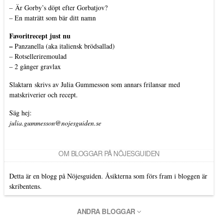
–
Är Gorby’s döpt efter Gorbatjov?
–
En maträtt som bär ditt namn
Favoritrecept just nu
–
Panzanella (aka italiensk brödsallad)
–
Rotselleriremoulad
–
2 gånger gravlax
Slaktarn
skrivs av Julia Gummesson som annars frilansar med
matskriverier och recept.
Säg hej:
julia.gummesson@nojesguiden.se
OM BLOGGAR PÅ NÖJESGUIDEN
Detta är en blogg på Nöjesguiden. Åsikterna som förs fram i bloggen är
skribentens.
ANDRA BLOGGAR