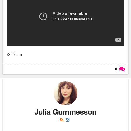
/Slaktarn
0
Läs kommentarer (
0
)
Julia Gummesson