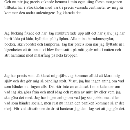
Och nu när jag precis vaknade hemma i min egen säng första morgonen
tillbaka här i Stockholm med värk i precis varenda centimeter av mig så
kommer den andra anleningen: Jag klarade det.
Jag fucking fixade det här. Jag strukturerade upp allt det här själv, jag har
burit låda på låda, hyllplan på hyllplan. Alla mina barndomsprylar,
böcker, skrivbordet och lamporna. Jag har precis som när jag flyttade in i
lägenheten ett år innan vi blev ihop suttit på mitt golv mitt i natten och
ätit hämtmat med målarfärg på hela kroppen.
Jag har precis som då klarat mig själv. Jag kommer alltid att klara mig
själv och det gör mig så oändligt stolt. Visst, jag har ingen aning om vad
som händer nu, ingen alls. Det står inte en enda sak i min kalender om
vad jag ska göra från och med idag och resten av mitt liv eller vem jag
ska göra det med. Jag har ingen aning om vad jag ska jobba med eller
vad som händer socialt, men just nu innan den paniken kommer så är det
okej. För vad situationen än är så hanterar jag den. Jag vet att jag gör det.