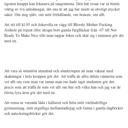
ögonen knappt kan fokusera på tangenterna. Den här resan var så himla
viktig av två anledningar, det ena är att jag har insett så otroligt mycket
saker. Om mig själv, om mitt förhållande, om honom, om allt.
Att stå till kl 05 och ilskerolla en vägg till Bloody Mother Fucking
Asshole på repeat eller skrapa bort gamla färgfläckar från -07 till Not
Ready To Make Nice tills man tappar fokus och skär sig i tummen gör det
med en.
Att vara så sömnlöst utmattad och söndersupen att man vaknar med
skakningar i hela kroppen gör det. Att träffa de allra äldsta vännerna som
vet allt om vem man var innan man ens hade tagit studenten gör det,
precis som att träffa de som vet allt om hur och vilka han och jag var de
första fyra åren gör det med en.
Att rensa ur varenda låda i källaren och hitta mitt världsdriftiga
gymnasiejag, mitt urgulliga mellanstadiejag och fastna i gamla dagböcker
och anteckningsböcker gör det.