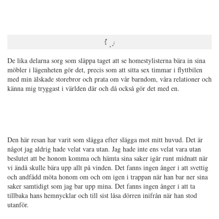
De lika delarna sorg som släppa taget att se homestylisterna bära in sina
möbler i lägenheten gör det, precis som att sitta sex timmar i flyttbilen
med min älskade storebror och prata om vår barndom, våra relationer och
känna mig tryggast i världen där och då också gör det med en.
Den här resan har varit som slägga efter slägga mot mitt huvud. Det är
något jag aldrig hade velat vara utan. Jag hade inte ens velat vara utan
beslutet att be honom komma och hämta sina saker igår runt midnatt när
vi ändå skulle bära upp allt på vinden. Det fanns ingen ånger i att svettig
och andfådd möta honom om och om igen i trappan när han bar ner sina
saker samtidigt som jag bar upp mina. Det fanns ingen ånger i att ta
tillbaka hans hemnycklar och till sist låsa dörren inifrån när han stod
utanför.