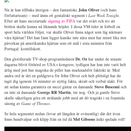
John Oliver
Nu är han tillbaka återigen – den fantastiske
(och hans
författarteam) – med ännu ett genialiskt segment i
Last Week Tonight
.
Efter att hans succéartade
sågning av FIFA
var det svårt och tro att
britten skulle kunna nå liknande höjder. I dessa VM-tider är fotboll en
sport hela världen följer, var skulle Oliver finna något som låg närmare
våra hjärtan? Det han fann ligger kanske inte nära men har minst lika stor
påverkan på amerikanska hjärtan som ett mål i sista minuten från
Portugal: kosttillskott.
Dr. Oz
Den glorifierade TV-shop-programledaren
har under de senaste
dagarna blivit förhörd av USA:s kongress; tydligen har han inte varit helt
ärlig med just hur magiska de piller han marknadsför faktiskt är. Med
andra ord är det en guldgruva för John Oliver och helt plötsligt har du
tagit dig igenom 16 minuter av nyttig fakta, skratt och verbal slakt. För
Steve Buscemi
att sedan kunna garantera en succé gästar en dansande
och
George RR Martin
en inte så dansande
, tur nog. Och ja gamle Steve
skulle säkerligen göra ett strålande jobb med att dö tragiskt i en framtida
säsong av
Game of Thrones
.
Se hela segmentet nedan (lovar att längden är oväsentlig) där det även
Mel Gibsons
finns hundvalpar och klipp från en tid då
åsikt spelade roll!