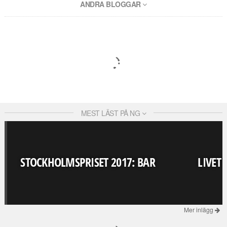
ANDRA BLOGGAR
MEST LÄST PÅ NG
STOCKHOLMSPRISET 2017: BAR
LIVET
Mer inlägg