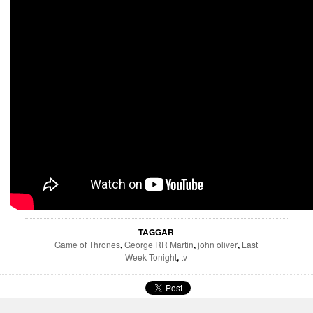
TAGGAR
Game of Thrones
,
George RR Martin
,
john oliver
,
Last
Week Tonight
,
tv