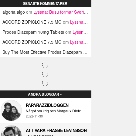
SENASTE KOMMENTARER
algoria algo
om
Lyssna: Busu formar Sveriges Blink-182 med sin nya pop-punk-rap-låt
ACCORD ZOPICLONE 7.5 MG
om
Lyssna: Busu formar Sveriges Blink-182 med sin nya pop-punk-rap-låt
Prodes Diazepam 10mg Tablets
om
Lyssna: Busu formar Sveriges Blink-182 med sin nya pop-punk-rap-låt
ACCORD ZOPICLONE 7.5 MG
om
Lyssna: Busu formar Sveriges Blink-182 med sin nya pop-punk-rap-låt
Buy The Most Effective Prodes Diazepam Tablets In UK
om
Lyssna: B
ANDRA BLOGGAR
PAPARAZZIBLOGGEN
Något om krig och Margaux Dietz
2022-11-30
ATT VARA FRASSE LEVINSSON
Taxi med romare