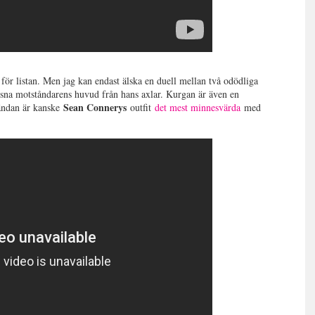
 för listan. Men jag kan endast älska en duell mellan två odödliga
gsna motståndarens huvud från hans axlar. Kurgan är även en
Sean Connerys
utändan är kanske
outfit
det mest minnesvärda
med