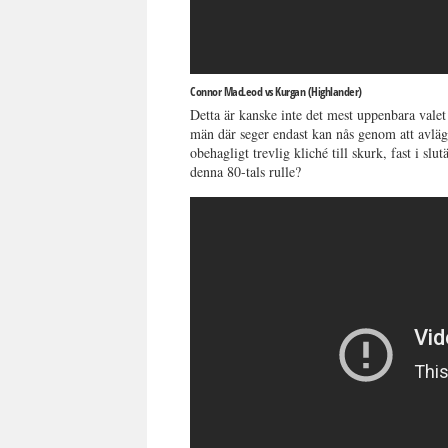
Connor MacLeod vs Kurgan (Highlander)
Detta är kanske inte det mest uppenbara valet
män där seger endast kan nås genom att avlä
obehagligt trevlig kliché till skurk, fast i sl
denna 80-tals rulle?