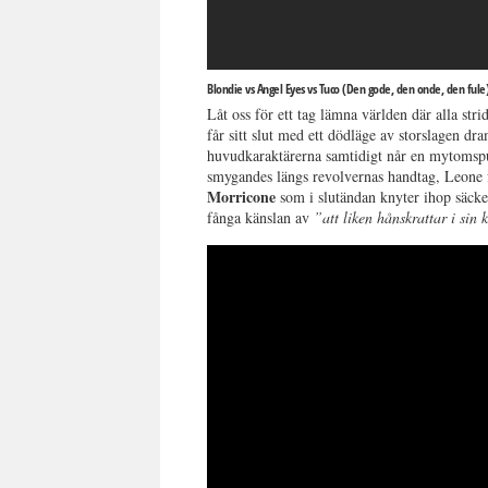
Blondie vs Angel Eyes vs Tuco (Den gode, den onde, den fule
Låt oss för ett tag lämna världen där alla st
får sitt slut med ett dödläge av storslagen dr
huvudkaraktärerna samtidigt når en mytomspun
smygandes längs revolvernas handtag, Leone 
Morricone
som i slutändan knyter ihop säcken
fånga känslan av
”att liken hånskrattar i sin 