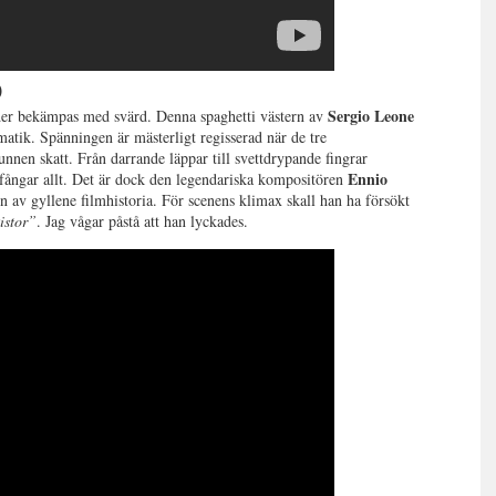
)
Sergio Leone
rider bekämpas med svärd. Denna spaghetti västern av
amatik. Spänningen är mästerligt regisserad när de tre
nen skatt. Från darrande läppar till svettdrypande fingrar
Ennio
fångar allt. Det är dock den legendariska kompositören
 av gyllene filmhistoria. För scenens klimax skall han ha försökt
kistor”
. Jag vågar påstå att han lyckades.