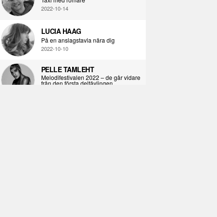
2022-10-14
LUCIA HAAG
På en anslagstavla nära dig
2022-10-10
PELLE TAMLEHT
Melodifestivalen 2022 – de går vidare
från den första deltävlingen
2022-02-02
I KORPENS SKUGGA
Själva definitionen av ondska
2021-06-28
ÖPPNA BOKEN
Kropps-dagbok
2021-06-24
SYNDAFALLET
Det är inte din demokratiska plikt att
delta i instagramaktivism.
2021-04-26