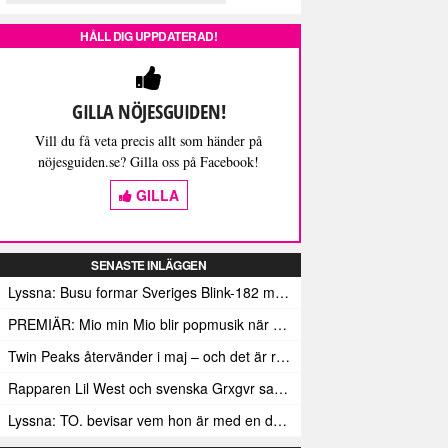
HÅLL DIG UPPDATERAD!
GILLA NÖJESGUIDEN!
Vill du få veta precis allt som händer på
nöjesguiden.se? Gilla oss på Facebook!
GILLA
SENASTE INLÄGGEN
Lyssna: Busu formar Sveriges Blink-182 med sin nya pop-punk-rap-låt
PREMIÄR: Mio min Mio blir popmusik när Ungdom släpper sin debutvideo
Twin Peaks återvänder i maj – och det är rena heroinet enligt Showtimes boss
Rapparen Lil West och svenska Grxgvr samarbetar på den egensinniga bangern Lie To You
Lyssna: TO. bevisar vem hon är med en debut gjord för framtiden