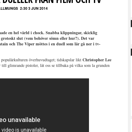
ALLMUNGS
2:30 3 JUN 2014
ade en hel värld i chock. Snabba klippningar, skicklig
 groteskt slut (vem behöver sömn eller hur?). Det var
ain och The Viper möttes i en duell som lär gå ner i tv-
Christopher Lee
h populärkulturen överhuvudtaget; tidskapslar likt
till glimrande pistoler, låt oss se tillbaka på vilka som la grunden