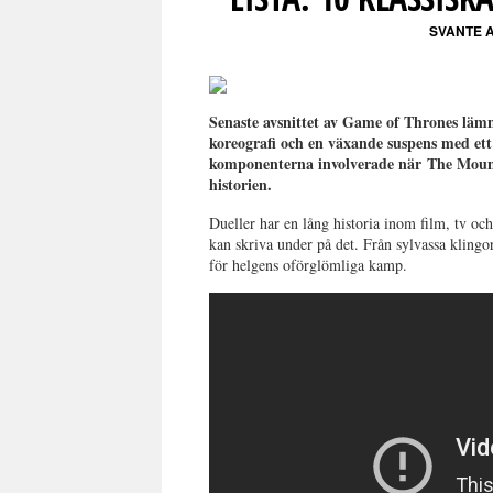
SVANTE 
Senaste avsnittet av Game of Thrones lämn
koreografi och en växande suspens med ett
komponenterna involverade när
The Mount
historien.
Dueller har en lång historia inom film, tv oc
kan skriva under på det. Från sylvassa klingor 
för helgens oförglömliga kamp.