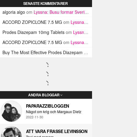
SENASTE KOMMENTARER
algoria algo
om
Lyssna: Busu formar Sveriges Blink-182 med sin nya pop-punk-rap-låt
ACCORD ZOPICLONE 7.5 MG
om
Lyssna: Busu formar Sveriges Blink-182 med sin nya pop-punk-rap-låt
Prodes Diazepam 10mg Tablets
om
Lyssna: Busu formar Sveriges Blink-182 med sin nya pop-punk-rap-låt
ACCORD ZOPICLONE 7.5 MG
om
Lyssna: Busu formar Sveriges Blink-182 med sin nya pop-punk-rap-låt
Buy The Most Effective Prodes Diazepam Tablets In UK
om
Lyssna: B
ANDRA BLOGGAR
PAPARAZZIBLOGGEN
Något om krig och Margaux Dietz
2022-11-30
ATT VARA FRASSE LEVINSSON
Taxi med romare