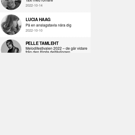
2022-10-14
LUCIA HAAG
På en anslagstavla nära dig
2022-10-10
PELLE TAMLEHT
Melodifestivalen 2022 – de går vidare
från den första deltävlingen
2022-02-02
I KORPENS SKUGGA
Själva definitionen av ondska
2021-06-28
ÖPPNA BOKEN
Kropps-dagbok
2021-06-24
SYNDAFALLET
Det är inte din demokratiska plikt att
delta i instagramaktivism.
2021-04-26