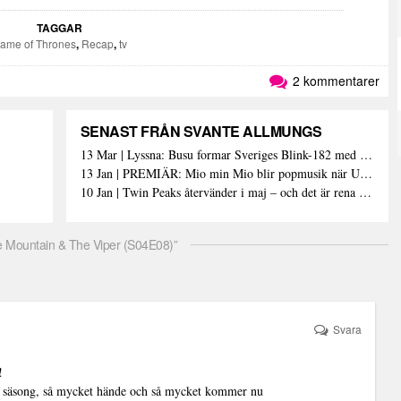
TAGGAR
ame of Thrones
,
Recap
,
tv
2 kommentarer
SENAST FRÅN SVANTE ALLMUNGS
13 Mar | Lyssna: Busu formar Sveriges Blink-182 med sin nya pop-punk-rap-låt
13 Jan | PREMIÄR: Mio min Mio blir popmusik när Ungdom släpper sin debutvideo
10 Jan | Twin Peaks återvänder i maj – och det är rena heroinet enligt Showtimes boss
 Mountain & The Viper (S04E08)”
Svara
!
enna säsong, så mycket hände och så mycket kommer nu