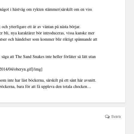
 något i hästväg om rykten stämmer(särskilt om en viss
 och ytterligare ett år av väntan på nästa börjar.
 bli, nya karaktärer bör introduceras, vissa kanske mer
tser och händelser som kommer blir riktigt spännande att
a att The Sand Snakes inte heller förlåter så lätt utan
/2014/04/oberyn.gif[/img]
som inte har läst böckerna, särskilt på ett sånt här avsnitt.
 böckerna, bara för att få uppleva den totala chocken…
Svara