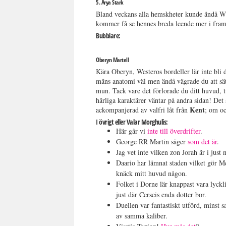
5. Arya Stark
Bland veckans alla hemskheter kunde ändå Wint
kommer få se hennes breda leende mer i framt
Bubblare:
Oberyn Martell
Kära Oberyn, Westeros bordeller lär inte bl
mäns anatomi väl men ändå vägrade du att sä
mun. Tack vare det förlorade du ditt huvud, 
härliga karaktärer väntar på andra sidan! Det 
Kent
ackompanjerad av valfri låt från
; om oc
I övrigt eller Valar Morghulis:
Här går vi
inte till överdrifter
.
George RR Martin säger
som det är
.
Jag vet inte vilken zon Jorah är i just
Daario har lämnat staden vilket gör M
knäck mitt huvud någon.
Folket i Dorne lär knappast vara lyck
just där Cerseis enda dotter bor.
Duellen var fantastiskt utförd, minst s
av samma kaliber.