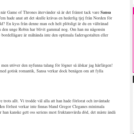
Sansa
h när Game of Thrones återvänder så är det främst tack vare
em hade anat att det skulle krävas en hederlig tjej från Norden för
uld? En kyss från denne man och helt plötsligt är du en vältränad
tills den unge Robin har blivit gammal nog. Om han nu någonsin
ordellägare är måhända inte den optimala fadersgestalten eller
 men utöver den nyfunna talang för lögner så älskar jag hårfärgen!
m med gotisk romantik, Sansa verkar dock benägen om att fylla
e trots allt. Vi trodde väl alla att han hade förlorat och inväntade
Men förlust verkar inte finnas bland Gregor Cleganes minimala
r han kanske gett oss seriens mest fruktansvärda död, det måste ändå