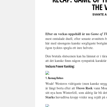
THE 
SVANTE 
Efter en veckas uppehåll är nu
Game of T
mest omtalade duell, efter senaste avsnittets b
här med säsongens kanske sorgligaste bortgång
ögon tycktes spegla ett inre helvete.
Den brutala slutscenen kan ha lämnat er i tår
att det kanske finns någon sympatisk karaktär
Veckans Power Ranking:
1. Ramsay Bolton
Woah! Westeros vidrigaste (men kanske snygga
Reek
är långt borta efter att
Theon
vann Moat
sitt nya hem Winterfell, som aldrig lär bli d
Starks
huvudlösa kropp vrider nog rejält på s