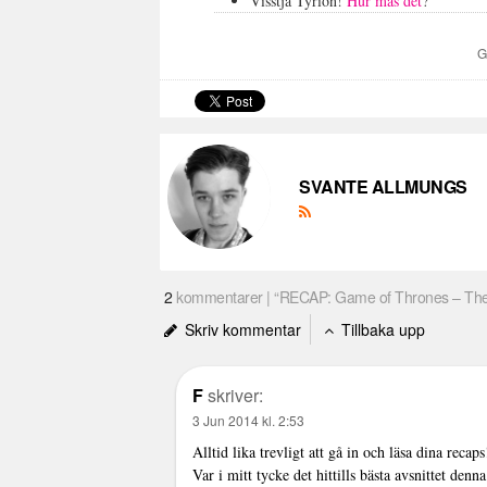
Visstja Tyrion!
Hur mås det
?
G
SVANTE ALLMUNGS
2
kommentarer | “RECAP: Game of Thrones – The
Skriv kommentar
Tillbaka upp
F
skriver:
3 Jun 2014 kl. 2:53
Alltid lika trevligt att gå in och läsa dina recaps
Var i mitt tycke det hittills bästa avsnittet d