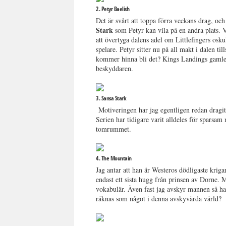
2. Petyr Baelish
Det är svårt att toppa förra veckans drag, oc
Stark
som Petyr kan vila på en andra plats. V
att övertyga dalens adel om Littlefingers osk
spelare. Petyr sitter nu på all makt i dalen 
kommer hinna bli det? Kings Landings gamle b
beskyddaren.
3. Sansa Stark
Motiveringen har jag egentligen redan dragit
Serien har tidigare varit alldeles för sparsa
tomrummet.
4. The Mountain
Jag antar att han är Westeros dödligaste krigar
endast ett sista hugg från prinsen av Dorne. 
vokabulär. Även fast jag avskyr mannen så ha
räknas som något i denna avskyvärda värld?