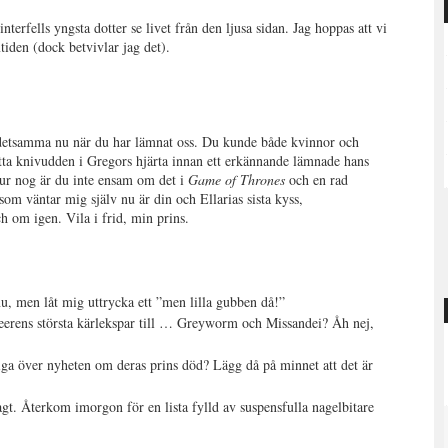
erfells yngsta dotter se livet från den ljusa sidan. Jag hoppas att vi
iden (dock betvivlar jag det).
i detsamma nu när du har lämnat oss. Du kunde både kvinnor och
tta knivudden i Gregors hjärta innan ett erkännande lämnade hans
tur nog är du inte ensam om det i
Game of Thrones
och en rad
som väntar mig själv nu är din och Ellarias sista kyss,
h om igen. Vila i frid, min prins.
 nu, men låt mig uttrycka ett ”men lilla gubben då!”
eerens största kärlekspar till … Greyworm och Missandei? Åh nej,
liga över nyheten om deras prins död? Lägg då på minnet att det är
agt. Återkom imorgon för en lista fylld av suspensfulla nagelbitare