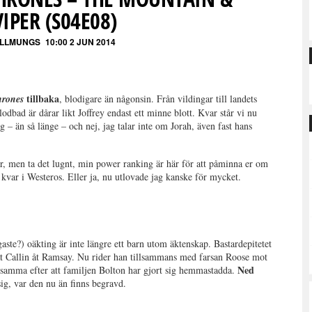
VIPER (S04E08)
ALLMUNGS
10:00 2 JUN 2014
tillbaka
hrones
, blodigare än någonsin. Från vildingar till landets
lodbad är dårar likt Joffrey endast ett minne blott. Kvar står vi nu
 – än så länge – och nej, jag talar inte om Jorah, även fast hans
ar, men ta det lugnt, min power ranking är här för att påminna er om
 kvar i Westeros. Eller ja, nu utlovade jag kanske för mycket.
ste?) oäkting är inte längre ett barn utom äktenskap. Bastardepitetet
 Callin åt Ramsay. Nu rider han tillsammans med farsan Roose mot
Ned
etsamma efter att familjen Bolton har gjort sig hemmastadda.
ig, var den nu än finns begravd.