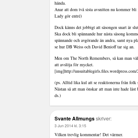
hända.
Anar att dom två sista avsnitten nu kommer bli
Lady gör entré)
Dock känns det jobbigt att säsongen snart är slut
Ska dock bli spännande hur nästa säsong kommer
spännande och avgörande än andra, samt nya pla
se hur DB Weiss och David Benioff tar sig an.
Men om The North Remembers, så kan man väl säg
att avslöja för mycket.
[img]http://unsuitablegirls.files.wordpress.com
(ps. Alltid lika kul att se reaktionerna från folk 
Nästan så att man önskar att man inte hade läst
ds.)
Svante Allmungs
skriver:
3 Jun 2014 kl. 3:15
Vilken trevlig kommentar! Det värmer.