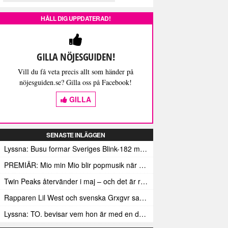
HÅLL DIG UPPDATERAD!
GILLA NÖJESGUIDEN!
Vill du få veta precis allt som händer på
nöjesguiden.se? Gilla oss på Facebook!
GILLA
SENASTE INLÄGGEN
Lyssna: Busu formar Sveriges Blink-182 med sin nya pop-punk-rap-låt
PREMIÄR: Mio min Mio blir popmusik när Ungdom släpper sin debutvideo
Twin Peaks återvänder i maj – och det är rena heroinet enligt Showtimes boss
Rapparen Lil West och svenska Grxgvr samarbetar på den egensinniga bangern Lie To You
Lyssna: TO. bevisar vem hon är med en debut gjord för framtiden