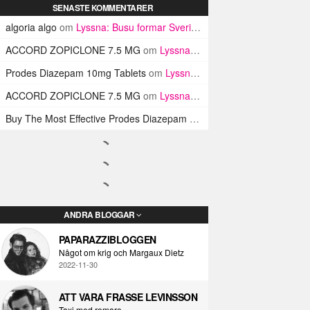
SENASTE KOMMENTARER
algoria algo
om
Lyssna: Busu formar Sveriges Blink-182 med sin nya pop-punk-rap-låt
ACCORD ZOPICLONE 7.5 MG
om
Lyssna: Busu formar Sveriges Blink-182 med sin nya pop-punk-rap-låt
Prodes Diazepam 10mg Tablets
om
Lyssna: Busu formar Sveriges Blink-182 med sin nya pop-punk-rap-låt
ACCORD ZOPICLONE 7.5 MG
om
Lyssna: Busu formar Sveriges Blink-182 med sin nya pop-punk-rap-låt
Buy The Most Effective Prodes Diazepam Tablets In UK
om
Lyssna: B
ANDRA BLOGGAR
PAPARAZZIBLOGGEN
Något om krig och Margaux Dietz
2022-11-30
ATT VARA FRASSE LEVINSSON
Taxi med romare