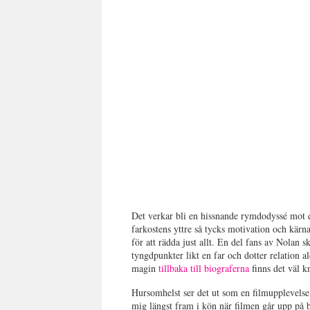
Det verkar bli en hissnande rymdodyssé mot d
farkostens yttre så tycks motivation och kärna
för att rädda just allt. En del fans av Nolan 
tyngdpunkter likt en far och dotter relation a
magin
tillbaka till biograferna
finns det väl k
Hursomhelst ser det ut som en filmupplevelse 
mig längst fram i kön när filmen går upp på