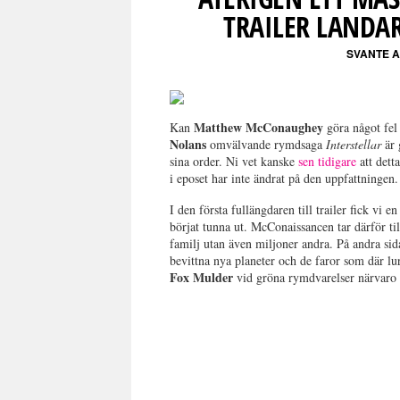
TRAILER LANDA
SVANTE 
Matthew McConaughey
Kan
göra något fel 
Nolans
omvälvande rymdsaga
Interstellar
är 
sina order. Ni vet kanske
sen tidigare
att dett
i eposet har inte ändrat på den uppfattningen.
I den första fullängdaren till trailer fick vi e
börjat tunna ut. McConaissancen tar därför til
familj utan även miljoner andra. På andra sida
bevittna nya planeter och de faror som där l
Fox Mulder
vid gröna rymdvarelser närvaro 