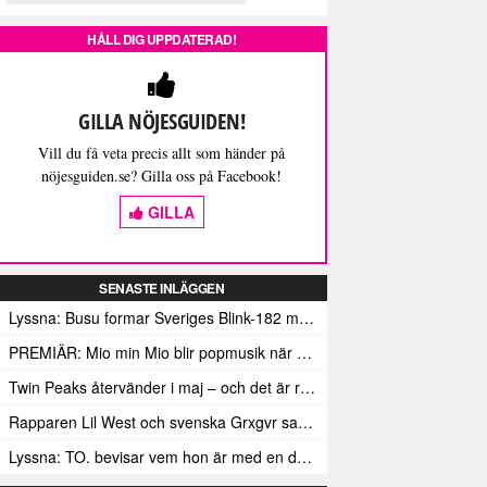
HÅLL DIG UPPDATERAD!
GILLA NÖJESGUIDEN!
Vill du få veta precis allt som händer på
nöjesguiden.se? Gilla oss på Facebook!
GILLA
SENASTE INLÄGGEN
Lyssna: Busu formar Sveriges Blink-182 med sin nya pop-punk-rap-låt
PREMIÄR: Mio min Mio blir popmusik när Ungdom släpper sin debutvideo
Twin Peaks återvänder i maj – och det är rena heroinet enligt Showtimes boss
Rapparen Lil West och svenska Grxgvr samarbetar på den egensinniga bangern Lie To You
Lyssna: TO. bevisar vem hon är med en debut gjord för framtiden