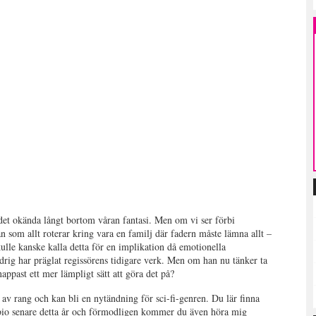
et okända långt bortom våran fantasi. Men om vi ser förbi
n som allt roterar kring vara en familj där fadern måste lämna allt –
skulle kanske kalla detta för en implikation då emotionella
ldrig har präglat regissörens tidigare verk. Men om han nu tänker ta
nappast ett mer lämpligt sätt att göra det på?
av rang och kan bli en nytändning för sci-fi-genren. Du lär finna
 bio senare detta år och förmodligen kommer du även höra mig