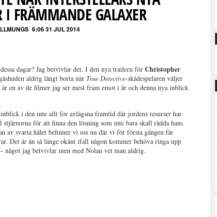
R I FRÄMMANDE GALAXER
ALLMUNGS
6:06 31 JUL 2014
Christopher
dessa dagar? Jag betvivlar det. I den nya trailern för
gåshuden aldrig långt borta när
True Detective
-skådespelaren väljer
a är en av de filmer jag ser mest fram emot i år och denna nya inblick
n inblick i den inte allt för avlägsna framtid där jordens resurser har
l stjärnorna för att finna den lösning som inte bara skall rädda hans
n av svarta hålet befinner vi oss nu där vi för första gången får
urar. Det är än så länge okänt ifall någon kommer behöva ringa upp
– något jag betvivlar men med Nolan vet man aldrig.