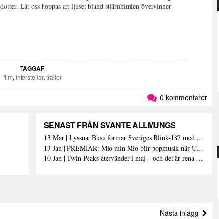
tter. Låt oss hoppas att ljuset bland stjärnhimlen övervinner
TAGGAR
film
,
interstellar
,
trailer
0 kommentarer
SENAST FRÅN SVANTE ALLMUNGS
13 Mar | Lyssna: Busu formar Sveriges Blink-182 med sin nya pop-punk-rap-låt
13 Jan | PREMIÄR: Mio min Mio blir popmusik när Ungdom släpper sin debutvideo
10 Jan | Twin Peaks återvänder i maj – och det är rena heroinet enligt Showtimes boss
Nästa inlägg