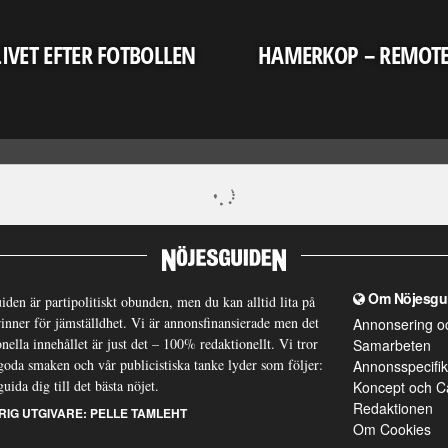
LIVET EFTER FOTBOLLEN
HAMERKOP – REMOT
Om Nöjesgu
iden är partipolitiskt obunden, men du kan alltid lita på
brinner för jämställdhet. Vi är annonsfinansierade men det
Annonsering o
nella innehållet är just det – 100% redaktionellt. Vi tror
Samarbeten
goda smaken och vår publicistiska tanke lyder som följer:
Annonsspecifik
guida dig till det bästa nöjet.
Koncept och C
Redaktionen
RIG UTGIVARE:
PELLE TAMLEHT
Om Cookies