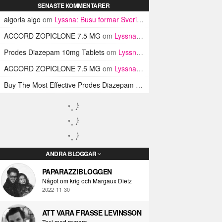
SENASTE KOMMENTARER
algoria algo
om
Lyssna: Busu formar Sveriges Blink-182 med sin nya pop-punk-rap-låt
ACCORD ZOPICLONE 7.5 MG
om
Lyssna: Busu formar Sveriges Blink-182 med sin nya pop-punk-rap-låt
Prodes Diazepam 10mg Tablets
om
Lyssna: Busu formar Sveriges Blink-182 med sin nya pop-punk-rap-låt
ACCORD ZOPICLONE 7.5 MG
om
Lyssna: Busu formar Sveriges Blink-182 med sin nya pop-punk-rap-låt
Buy The Most Effective Prodes Diazepam Tablets In UK
om
Lyssna: B
ANDRA BLOGGAR
PAPARAZZIBLOGGEN
Något om krig och Margaux Dietz
2022-11-30
ATT VARA FRASSE LEVINSSON
Taxi med romare