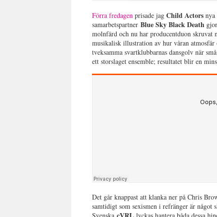
Child Actors
Förra fredagen
prisade jag
nya 
Blue Sky Black Death
samarbetspartner
gjor
molnfärd och nu har producentduon skruvat ne
musikalisk illustration av hur våran atmosfär
tveksamma svartklubbarnas dansgolv när små 
ett storslaget ensemble; resultatet blir en min
Det går knappast att klanka ner på Chris Brow
samtidigt som sexismen i refränger är något 
çVRL
Svenska
lyckas hantera båda dessa hin