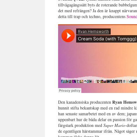
tillvägagångssätt byts de roterande bubbelgu
det med refrängen? Ja den är knappt närvarand
detta till trap och techno, producentens
Sound
Ryan Hemsw
Den kanadensiska producenten
hunnit stifta bekantskap med en rad mindre
han senaste samarbetet med en av dem; japa
uppenbart hur de båda delar en passion för ga
färgstark produktion med
Super Mario
-dofta
de egentligen härstammar ifrån. Något säger 
kommer älska denna låt.