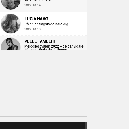
2022-10-14
LUCIA HAAG
På en anslagstavla nära dig
2022-10-10
PELLE TAMLEHT
Melodifestivalen 2022 – de går vidare
från den första deltävlingen
2022-02-02
I KORPENS SKUGGA
Själva definitionen av ondska
2021-06-28
ÖPPNA BOKEN
Kropps-dagbok
2021-06-24
SYNDAFALLET
Det är inte din demokratiska plikt att
delta i instagramaktivism.
2021-04-26