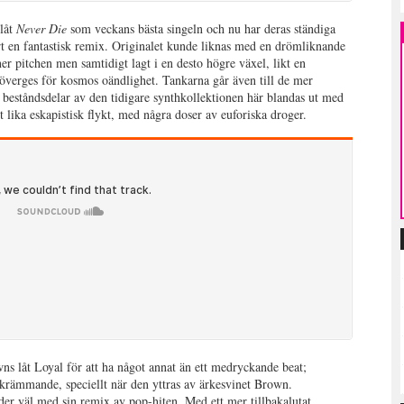
låt
Never Die
som veckans bästa singeln och nu har deras ständiga
t en fantastisk remix. Originalet kunde liknas med en drömliknande
r pitchen men samtidigt lagt i en desto högre växel, likt en
 överges för kosmos oändlighet. Tankarna går även till de mer
beståndsdelar av den tidigare synthkollektionen här blandas ut med
st lika eskapistisk flykt, med några doser av euforiska droger.
ns låt Loyal för att ha något annat än ett medryckande beat;
skrämmande, speciellt när den yttras av ärkesvinet Brown.
der väl med sin remix av pop-hiten. Med ett mer tillbakalutat