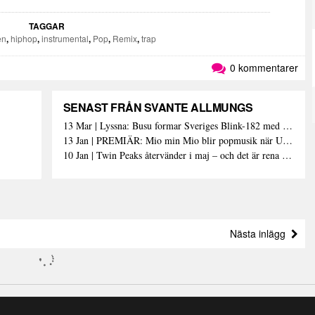
TAGGAR
en
,
hiphop
,
instrumental
,
Pop
,
Remix
,
trap
0 kommentarer
SENAST FRÅN SVANTE ALLMUNGS
13 Mar | Lyssna: Busu formar Sveriges Blink-182 med sin nya pop-punk-rap-låt
13 Jan | PREMIÄR: Mio min Mio blir popmusik när Ungdom släpper sin debutvideo
10 Jan | Twin Peaks återvänder i maj – och det är rena heroinet enligt Showtimes boss
Nästa inlägg