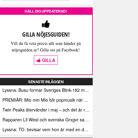
HÅLL DIG UPPDATERAD!
GILLA NÖJESGUIDEN!
Vill du få veta precis allt som händer på
nöjesguiden.se? Gilla oss på Facebook!
GILLA
SENASTE INLÄGGEN
Lyssna: Busu formar Sveriges Blink-182 med sin nya pop-punk-rap-låt
PREMIÄR: Mio min Mio blir popmusik när Ungdom släpper sin debutvideo
Twin Peaks återvänder i maj – och det är rena heroinet enligt Showtimes boss
Rapparen Lil West och svenska Grxgvr samarbetar på den egensinniga bangern Lie To You
Lyssna: TO. bevisar vem hon är med en debut gjord för framtiden