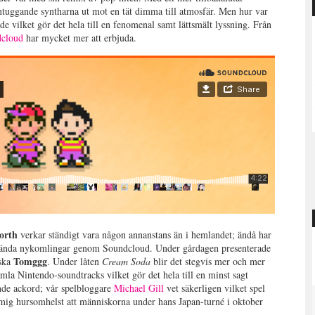
mtuggande syntharna ut mot en tät dimma till atmosfär. Men hur var
e vilket gör det hela till en fenomenal samt lättsmält lyssning. Från
cloud
har mycket mer att erbjuda.
orth
verkar ständigt vara någon annanstans än i hemlandet; ändå har
 kända nykomlingar genom Soundcloud. Under gårdagen presenterade
Tomggg
nska
. Under låten
Cream Soda
blir det stegvis mer och mer
mla Nintendo-soundtracks vilket gör det hela till en minst sagt
nde ackord; vår spelbloggare
Michael Gill
vet säkerligen vilket spel
mig hursomhelst att människorna under hans Japan-turné i oktober