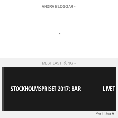
ANDRA BLOGGAR
MEST LÄST PÅ NG
STOCKHOLMSPRISET 2017: BAR
LIVET
Mer inlägg