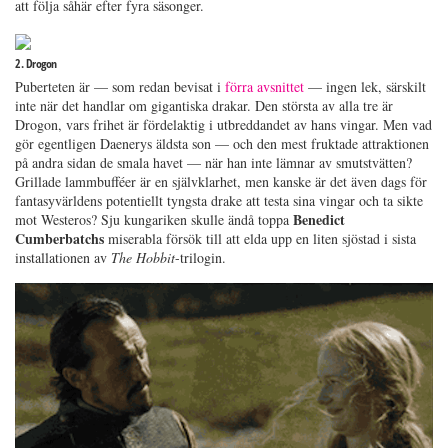
att följa såhär efter fyra säsonger.
2. Drogon
Puberteten är — som redan bevisat i
förra avsnittet
— ingen lek, särskilt
inte när det handlar om gigantiska drakar. Den största av alla tre är
Drogon, vars frihet är fördelaktig i utbreddandet av hans vingar. Men vad
gör egentligen Daenerys äldsta son — och den mest fruktade attraktionen
på andra sidan de smala havet — när han inte lämnar av smutstvätten?
Grillade lammbufféer är en självklarhet, men kanske är det även dags för
fantasyvärldens potentiellt tyngsta drake att testa sina vingar och ta sikte
Benedict
mot Westeros? Sju kungariken skulle ändå toppa
Cumberbatchs
miserabla försök till att elda upp en liten sjöstad i sista
installationen av
The Hobbit
-trilogin.