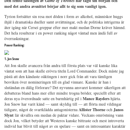
Den femte säsongen av
har tagit sin början och
Game of Thrones
med det andra avsnittet börjar allt te sig som vanligt igen.
Tyrion fortsätter sin resa mot döden i form av alkohol, människor huggs
ihjäl i dramatiska dueller samt avrättningar, och de politiska intrigerna är
åter igång när Cersei greppar efter mer makt medan Dorne kräver hämnd.
Det hela resulterar i en power ranking något väntad men ändå full av
överraskningar.
Power Ranking:
1. Jon Snow
Att Jon skulle avancera från andra till första plats var väl kanske lika
väntat som att han skulle erövra titeln Lord Commander. Dock måste jag
påstå att den kändaste oäktingen i norr gick från att vara tämligen
besviken över nomineringen till en glad vinnare. Kanske är han i
slutändan en dålig förlorare? Det nyvunna ansvaret kommer säkerligen att
debatteras bland hans mer eller mindre trogna bröder, speciellt efter att
Mance Rayders
deras nya överordnade satte en barmhärtig pil i
hjärta.
Jon Snow har varit känd — samt skyldig till — att flörta med vildingar
Allister Thorne
Janos
tidigare, något de svartklädda antagonisterna
och
Slynt
lär skvallra om medan de paktar vidare. Veckans omröstning vann
dock Jon, vilket betyder att Westeros kanske bittraste och mest introverta
individ har blivit till något av en spelare — samt en intressantare karaktär