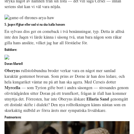
stryka något av namnen från sin lista — det vill säga Cersei — innan
seriens slut kan vi väl vara nöjda.
5. Jaqen H’ghar eller vad vi nu ska kalla honom
En sylvass diss ger en comeback i två benämningar, typ. Detta är alltså
inte den Jaqen vi lärde känna i säsong två, utan bara någon som råkar
gilla hans ansikte, vilket jag har all förståelse för.
Bubblare:
Doran Martell
Oberyns
rullstolsbundna broder verkar vara en något mer samlad
karaktär gentemot brorsan. Som prins av Dorne är han dess ledare, och
hela kungariket väntar nu på att han ska agera. Med Cerseis dotter
Myrcella
— som Tyrion gifte bort i andra säsongen — strosandes genom
olivträdgården sitter Doran på ett trumfkort, frågan är ifall han kommer
Ellaria Sand
utnyttja det. Förresten, har inte Oberyns älskare
genomgått
ett distinkt skifte i dialekt? Den nya rolltolkningen känns nästan som en
skurkaktig nidbild av förra årets mer sympatiska livsälskare.
Postmortem: