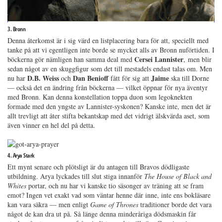
3. Bronn
Denna återkomst är i sig värd en listplacering bara för att, speciellt med
tanke på att vi egentligen inte borde se mycket alls av Bronn nuförtiden. I
Cersei Lannister
böckerna gör nämligen han samma deal med
,
men blir
sedan något av en skuggfigur som det till mestadels endast talas om. Men
D.B. Weiss
Dan Benioff
Jaime
nu har
och
fått för sig att
ska till Dorne
— också det en ändring från böckerna — vilket öppnar för nya äventyr
med Bronn. Kan denna konstellation toppa duon som legoknekten
formade med den yngste av Lannister-syskonen? Kanske inte, men det är
allt trevligt att åter stifta bekantskap med det vidrigt älskvärda aset, som
även vinner en hel del på detta.
4. Arya Stark
Ett mynt senare och plötsligt är du antagen till Bravos dödligaste
utbildning. Arya lyckades till slut stiga innanför
The House of Black and
Whites
portar, och nu har vi kanske tio säsonger av träning att se fram
emot? Ingen vet exakt vad som väntar henne där inne, inte ens bokläsare
kan vara säkra — men enligt
Game of Thrones
traditioner borde det vara
något de kan dra ut på. Så länge denna minderåriga dödsmaskin får