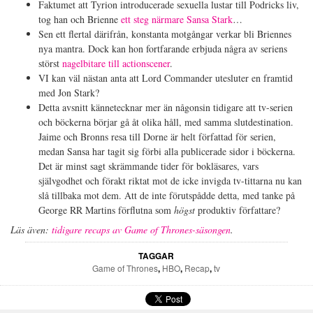
Faktumet att Tyrion introducerade sexuella lustar till Podricks liv,
tog han och Brienne
ett steg närmare Sansa Stark
…
Sen ett flertal därifrån, konstanta motgångar verkar bli Briennes
nya mantra. Dock kan hon fortfarande erbjuda några av seriens
störst
nagelbitare till actionscener
.
VI kan väl nästan anta att Lord Commander utesluter en framtid
med Jon Stark?
Detta avsnitt kännetecknar mer än någonsin tidigare att tv-serien
och böckerna börjar gå åt olika håll, med samma slutdestination.
Jaime och Bronns resa till Dorne är helt författad för serien,
medan Sansa har tagit sig förbi alla publicerade sidor i böckerna.
Det är minst sagt skrämmande tider för bokläsares, vars
självgodhet och förakt riktat mot de icke invigda tv-tittarna nu kan
slå tillbaka mot dem. Att de inte förutspådde detta, med tanke på
George RR Martins förflutna som
högst
produktiv författare?
Läs även:
tidigare recaps av Game of Thrones-säsongen
.
TAGGAR
Game of Thrones
,
HBO
,
Recap
,
tv