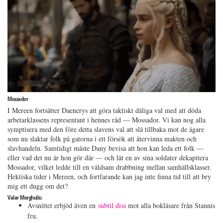
Mossador
I Mereen fortsätter Daenerys att göra taktiskt dåliga val med att döda
arbetarklassens representant i hennes råd — Mossador. Vi kan nog alla
symptisera med den före detta slavens val att slå tillbaka mot de ägare
som nu slaktar folk på gatorna i ett försök att återvinna makten och
slavhandeln. Samtidigt måste Dany bevisa att hon kan leda ett folk —
eller vad det nu är hon gör där — och lät en av sina soldater dekapitera
Mossador, vilket ledde till en våldsam drabbning mellan samhällsklasser.
Hektiska tider i Mereen, och fortfarande kan jag inte finna tid till att bry
mig ett dugg om det?
Valar Morghulis:
Avsnittet erbjöd även en
subtil diss
mot alla bokläsare från Stannis
fru.