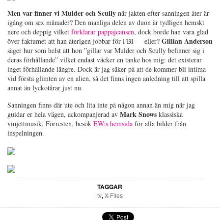
Men var finner vi Mulder och Scully
när jakten efter sanningen åter är
igång om sex månader? Den manliga delen av duon är tydligen hemskt
nere och deppig vilket
förklarar pappajeansen
, dock borde han vara glad
Gillian Anderson
över faktumet att han återigen jobbar för FBI — eller?
säger hur som helst att hon ”gillar var Mulder och Scully befinner sig i
deras förhållande” vilket endast väcker en tanke hos mig: det existerar
inget förhållande längre. Dock är jag säker på att de kommer bli intima
vid första glimten av en alien, så det finns ingen anledning till att spilla
annat än lyckotårar just nu.
Sanningen finns där ute och lita inte på någon annan än mig när jag
Mark Snows
guidar er hela vägen, ackompanjerad av
klassiska
vinjettmusik. Förresten, besök
EW:s hemsida
för alla bilder från
inspelningen.
TAGGAR
tv
,
X-Files