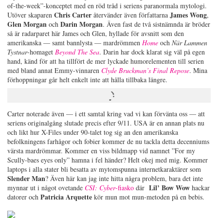
of-the-week”-konceptet med en röd tråd i seriens paranormala mytologi.
Chris Carter
James Wong
Utöver skaparen
återvänder även författarna
,
Glen Morgan
Darin Morgan
och
. Även fast de två sistnämnda är bröder
så är radarparet här James och Glen, hyllade för avsnitt som den
amerikanska — samt bannlysta — mardrömmen
Home
och
När Lammen
Tystnar
-homaget
Beyond The Sea
. Darin har dock klarat sig väl på egen
hand, känd för att ha tillfört de mer lyckade humorelementen till serien
med bland annat Emmy-vinnaren
Clyde Bruckman’s Final Repose
. Mina
förhoppningar går helt enkelt inte att hålla tillbaka längre.
Carter noterade även — i ett samtal kring vad vi kan förvänta oss — att
seriens originalgång slutade precis efter 9/11. USA är en annan plats nu
och likt hur X-Files under 90-talet tog sig an den amerikanska
befolkningens farhågor och fobier kommer de nu tackla detta decenniums
värsta mardrömmar. Kommer en viss bildmapp vid namnet ”For my
Scully-baes eyes only” hamna i fel händer? Helt okej med mig. Kommer
laptops i alla stater bli besatta av mytomspunna internetkaraktärer som
Slender Man
? Även här kan jag inte hitta några problem, bara det inte
Lil’ Bow Wow
mynnar ut i något ovetande
CSI: Cyber
-fiasko
där
hackar
Patricia Arquette
datorer och
kör mun mot mun-metoden på en bebis.