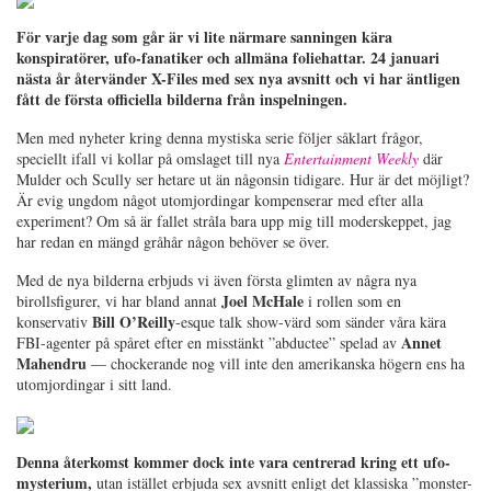
För varje dag som går är vi lite närmare sanningen kära
konspiratörer, ufo-fanatiker och allmäna foliehattar. 24 januari
nästa år återvänder X-Files med sex nya avsnitt och vi har äntligen
fått de första officiella bilderna från inspelningen.
Men med nyheter kring denna mystiska serie följer såklart frågor,
speciellt ifall vi kollar på omslaget till nya
Entertainment Weekly
där
Mulder och Scully ser hetare ut än någonsin tidigare. Hur är det möjligt?
Är evig ungdom något utomjordingar kompenserar med efter alla
experiment? Om så är fallet stråla bara upp mig till moderskeppet, jag
har redan en mängd gråhår någon behöver se över.
Med de nya bilderna erbjuds vi även första glimten av några nya
Joel McHale
birollsfigurer, vi har bland annat
i rollen som en
Bill O’Reilly
konservativ
-esque talk show-värd som sänder våra kära
Annet
FBI-agenter på spåret efter en misstänkt ”abductee” spelad av
Mahendru
— chockerande nog vill inte den amerikanska högern ens ha
utomjordingar i sitt land.
Denna återkomst kommer dock inte vara centrerad kring ett ufo-
mysterium,
utan istället erbjuda sex avsnitt enligt det klassiska ”monster-