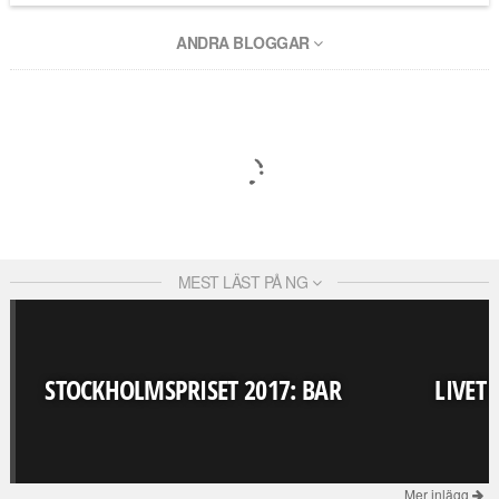
ANDRA BLOGGAR
MEST LÄST PÅ NG
STOCKHOLMSPRISET 2017: BAR
LIVET
Mer inlägg