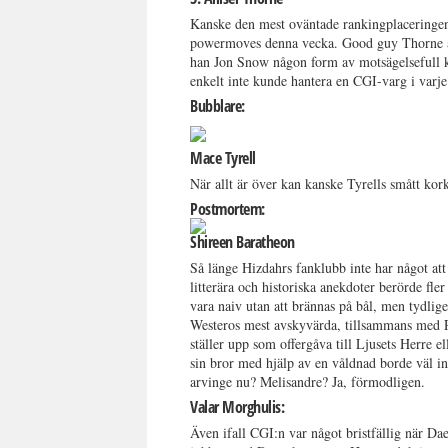
Kanske den mest oväntade rankingplaceringen a
powermoves denna vecka. Good guy Thorne är 
han Jon Snow någon form av motsägelsefull ko
enkelt inte kunde hantera en CGI-varg i varje 
Bubblare:
Mace Tyrell
När allt är över kan kanske Tyrells smått k
Postmortem:
Shireen Baratheon
Så länge Hizdahrs fanklubb inte har något att
litterära och historiska anekdoter berörde fle
vara naiv utan att brännas på bål, men tydlig
Westeros mest avskyvärda, tillsammans med Ram
ställer upp som offergåva till Ljusets Herre 
sin bror med hjälp av en våldnad borde väl i
arvinge nu? Melisandre? Ja, förmodligen.
Valar Morghulis:
Även ifall CGI:n var något bristfällig när D