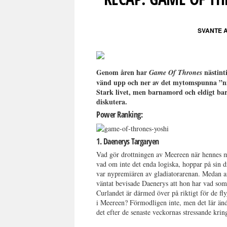
SVANTE 
Genom åren har
nästinti
Game Of Thrones
vänd upp och ner av det mytomspunna ”nio
Stark livet, men barnamord och eldigt barn
diskutera.
Power Ranking:
1. Daenerys Targaryen
Vad gör drottningen av Meereen när hennes ma
vad om inte det enda logiska, hoppar på sin dr
var nypremiären av gladiatorarenan. Medan amf
väntat bevisade Daenerys att hon har vad som 
Curlandet är därmed över på riktigt för de fl
i Meereen? Förmodligen inte, men det lär än
det efter de senaste veckornas stressande krin