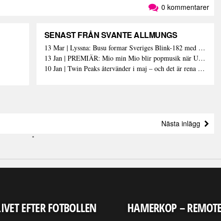
0 kommentarer
SENAST FRÅN SVANTE ALLMUNGS
13 Mar | Lyssna: Busu formar Sveriges Blink-182 med sin nya pop-punk-rap-låt
13 Jan | PREMIÄR: Mio min Mio blir popmusik när Ungdom släpper sin debutvideo
10 Jan | Twin Peaks återvänder i maj – och det är rena heroinet enligt Showtimes boss
Nästa inlägg
LIVET EFTER FOTBOLLEN
HAMERKOP – REMOT