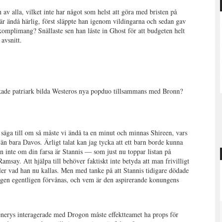
v alla, vilket inte har något som helst att göra med bristen på
ändå härlig, först släppte han igenom vildingarna och sedan gav
mplimang? Snällaste sen han låste in Ghost för att budgeten helt
avsnitt.
orkade patriark bilda Westeros nya popduo tillsammans med Bronn?
 säga till om så måste vi ändå ta en minut och minnas Shireen, vars
r än bara Davos. Ärligt talat kan jag tycka att ett barn borde kunna
en inte om din farsa är Stannis — som just nu toppar listan på
say. Att hjälpa till behöver faktiskt inte betyda att man frivilligt
eller vad han nu kallas. Men med tanke på att Stannis tidigare dödade
ngen egentligen förvånas, och vem är den aspirerande konungens
aenerys interagerade med Drogon måste effektteamet ha props för