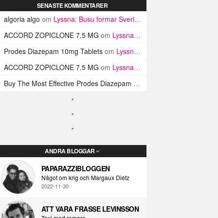
SENASTE KOMMENTARER
algoria algo
om
Lyssna: Busu formar Sveriges Blink-182 med sin nya pop-punk-rap-låt
ACCORD ZOPICLONE 7.5 MG
om
Lyssna: Busu formar Sveriges Blink-182 med sin nya pop-punk-rap-låt
Prodes Diazepam 10mg Tablets
om
Lyssna: Busu formar Sveriges Blink-182 med sin nya pop-punk-rap-låt
ACCORD ZOPICLONE 7.5 MG
om
Lyssna: Busu formar Sveriges Blink-182 med sin nya pop-punk-rap-låt
Buy The Most Effective Prodes Diazepam Tablets In UK
om
Lyssna: B
ANDRA BLOGGAR
PAPARAZZIBLOGGEN
Något om krig och Margaux Dietz
2022-11-30
ATT VARA FRASSE LEVINSSON
Taxi med romare