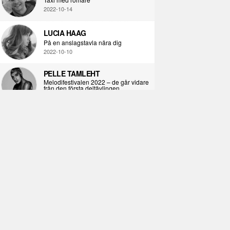
2022-10-14
LUCIA HAAG
På en anslagstavla nära dig
2022-10-10
PELLE TAMLEHT
Melodifestivalen 2022 – de går vidare
från den första deltävlingen
2022-02-02
I KORPENS SKUGGA
Själva definitionen av ondska
2021-06-28
ÖPPNA BOKEN
Kropps-dagbok
2021-06-24
SYNDAFALLET
Det är inte din demokratiska plikt att
delta i instagramaktivism.
2021-04-26