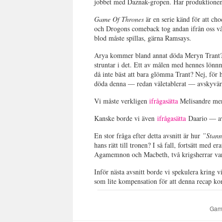
jobbet med Daznak-gropen. Har produktionen nå
Game Of Thrones
är en serie känd för att cho
och Drogons comeback tog andan ifrån oss våga
blod måste spillas, gärna Ramsays.
Arya kommer bland annat döda Meryn Trant? Al
struntar i det. Ett av målen med hennes lönnm
då inte bäst att bara glömma Trant? Nej, för 
döda denna — redan väletablerat — avskyvä
Vi måste verkligen
ifrågasätta
Melisandre mer
Kanske borde vi även
ifrågasätta
Daario — av
En stor fråga efter detta avsnitt är hur
”Stann
hans rätt till tronen? I så fall, fortsätt med e
Agamemnon och Macbeth, två krigsherrar vars 
Inför nästa avsnitt borde vi spekulera kring 
som lite kompensation för att denna recap
Gam