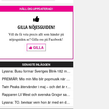
HÅLL DIG UPPDATERAD!
GILLA NÖJESGUIDEN!
Vill du få veta precis allt som händer på
nöjesguiden.se? Gilla oss på Facebook!
GILLA
SENASTE INLÄGGEN
Lyssna: Busu formar Sveriges Blink-182 med sin nya pop-punk-rap-låt
PREMIÄR: Mio min Mio blir popmusik när Ungdom släpper sin debutvideo
Twin Peaks återvänder i maj – och det är rena heroinet enligt Showtimes boss
Rapparen Lil West och svenska Grxgvr samarbetar på den egensinniga bangern Lie To You
Lyssna: TO. bevisar vem hon är med en debut gjord för framtiden