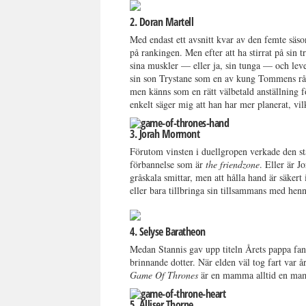
2. Doran Martell
Med endast ett avsnitt kvar av den femte säso
på rankingen. Men efter att ha stirrat på sin 
sina muskler — eller ja, sin tunga — och lev
sin son Trystane som en av kung Tommens råd
men känns som en rätt välbetald anställning 
enkelt säger mig att han har mer planerat, vil
3. Jorah Mormont
Förutom vinsten i duellgropen verkade den stä
förbannelse som är
the friendzone
. Eller är J
gråskala smittar, men att hålla hand är säker
eller bara tillbringa sin tillsammans med henne
4. Selyse Baratheon
Medan Stannis gav upp titeln Årets pappa fan
brinnande dotter. När elden väl tog fart var år
Game Of Thrones
är en mamma alltid en mamm
5. Alliser Thorne