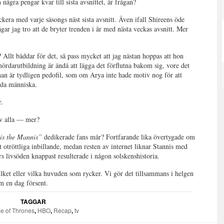
gra pengar kvar till sista avsnittet, är frågan?
ckera med varje säsongs näst sista avsnitt. Även ifall Shireens öde
r jag tro att de bryter trenden i år med nästa veckas avsnitt. Mer
lt bäddar för det, så pass mycket att jag nästan hoppas att hon
ördarutbildning är ändå att lägga det förflutna bakom sig, vore det
han är tydligen pedofil, som om Arya inte hade motiv nog för att
rda människa.
.
 alla — mer?
is the Mannis”
dedikerade fans mår? Fortfarande lika övertygade om
rat otröttliga inbillande, medan resten av internet liknar Stannis med
livsöden knappast resulterade i någon solskenshistoria.
vilket eller vilka huvuden som rycker. Vi gör det tillsammans i helgen
 kom en dag försent.
TAGGAR
e of Thrones
,
HBO
,
Recap
,
tv