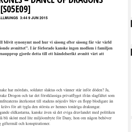
[S05E09]
ALLMUNGS
3:44 9 JUN 2015
ll blivit synonymt med hur vi säsong efter säsong får vår värld
nde avsnittet”. I år förlorade kanske ingen medlem i familjen
aupprop gjorde detta till ett händelserikt avsnitt värt att
ke har mördats, soldater slaktas och vänner står inför döden? Ja,
ake Drogon och tar det förstklassiga privatflyget ifrån slagfältet som
iteaterns återkomst till stadens nöjesliv blev en flopp blodigare än
krävs för att tygla den största av hennes tonåriga drakungar.
ygande eldkastarna, kanske även så det eviga dravlandet med politiken
då bli skönt med lite miljöombyte för Dany, hon om någon behöver
g giftermål och konspirationer.