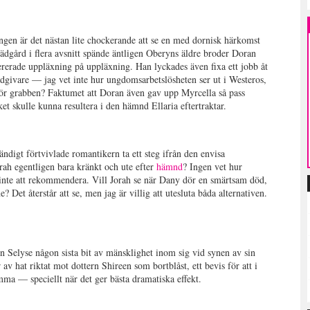
ngen är det nästan lite chockerande att se en med dornisk härkomst
trädgård i flera avsnitt spände äntligen Oberyns äldre broder Doran
ererade uppläxning på uppläxning. Han lyckades även fixa ett jobb åt
givare — jag vet inte hur ungdomsarbetslösheten ser ut i Westeros,
för grabben? Faktumet att Doran även gav upp Myrcella så pass
ket skulle kunna resultera i den hämnd Ellaria eftertraktar.
ndigt förtvivlade romantikern ta ett steg ifrån den envisa
orah egentligen bara kränkt och ute efter
hämnd
? Ingen vet hur
t inte att rekommendera. Vill Jorah se när Dany dör en smärtsam död,
? Det återstår att se, men jag är villig att utesluta båda alternativen.
n Selyse någon sista bit av mänsklighet inom sig vid synen av sin
 av hat riktat mot dottern Shireen som bortblåst, ett bevis för att i
a — speciellt när det ger bästa dramatiska effekt.