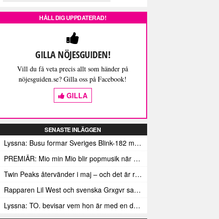
HÅLL DIG UPPDATERAD!
GILLA NÖJESGUIDEN!
Vill du få veta precis allt som händer på
nöjesguiden.se? Gilla oss på Facebook!
GILLA
SENASTE INLÄGGEN
Lyssna: Busu formar Sveriges Blink-182 med sin nya pop-punk-rap-låt
PREMIÄR: Mio min Mio blir popmusik när Ungdom släpper sin debutvideo
Twin Peaks återvänder i maj – och det är rena heroinet enligt Showtimes boss
Rapparen Lil West och svenska Grxgvr samarbetar på den egensinniga bangern Lie To You
Lyssna: TO. bevisar vem hon är med en debut gjord för framtiden