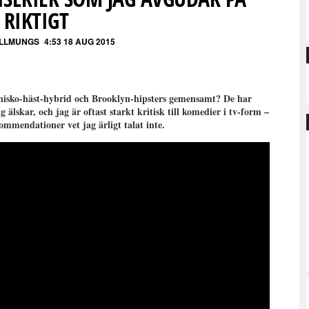
RIKTIGT
ALLMUNGS
4:53 18 AUG 2015
ännisko-häst-hybrid och Brooklyn-hipsters gemensamt? De har
 älskar, och jag är oftast starkt kritisk till komedier i tv-form –
ommendationer vet jag ärligt talat inte.