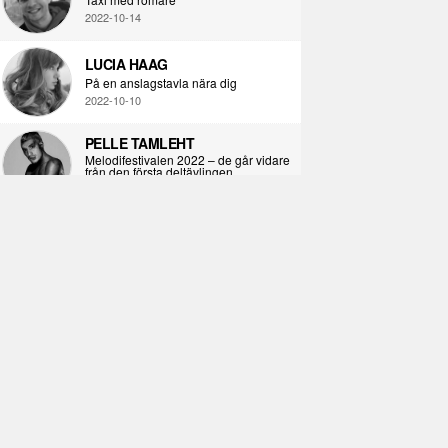
2022-10-14
LUCIA HAAG
På en anslagstavla nära dig
2022-10-10
PELLE TAMLEHT
Melodifestivalen 2022 – de går vidare
från den första deltävlingen
2022-02-02
I KORPENS SKUGGA
Själva definitionen av ondska
2021-06-28
ÖPPNA BOKEN
Kropps-dagbok
2021-06-24
SYNDAFALLET
Det är inte din demokratiska plikt att
delta i instagramaktivism.
2021-04-26