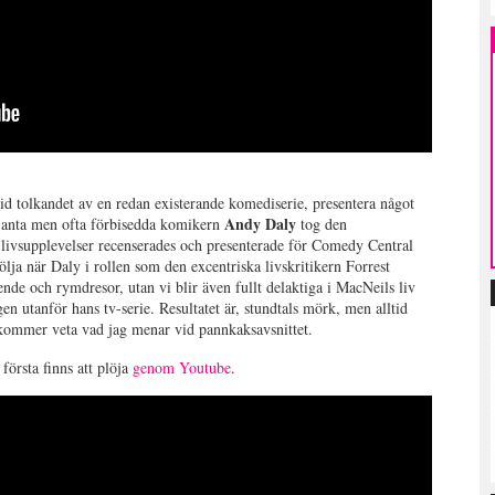
d tolkandet av en redan existerande komediserie, presentera något
Andy Daly
iljanta men ofta förbisedda komikern
tog den
livsupplevelser recenserades och presenterade för Comedy Central
följa när Daly i rollen som den excentriska livskritikern Forrest
nde och rymdresor, utan vi blir även fullt delaktiga i MacNeils liv
n utanför hans tv-serie. Resultatet är, stundtals mörk, men alltid
 kommer veta vad jag menar vid pannkaksavsnittet.
örsta finns att plöja
genom Youtube
.