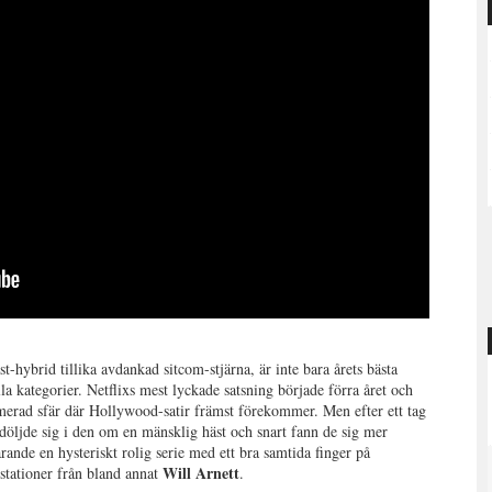
-hybrid tillika avdankad sitcom-stjärna, är inte bara årets bästa
la kategorier. Netflixs mest lyckade satsning började förra året och
imerad sfär där Hollywood-satir främst förekommer. Men efter ett tag
a döljde sig i den om en mänsklig häst och snart fann de sig mer
rande en hysteriskt rolig serie med ett bra samtida finger på
Will Arnett
estationer från bland annat
.