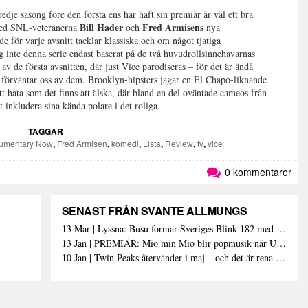
redje säsong före den första ens har haft sin premiär är väl ett bra
Bill Hader
Fred Armisens
d SNL-veteranerna
och
nya
ör varje avsnitt tacklar klassiska och om något tjatiga
inte denna serie endast baserat på de två huvudrollsinnehavarnas
v de första avsnitten, där just Vice parodiseras – för det är ändå
i förväntar oss av dem. Brooklyn-hipsters jagar en El Chapo-liknande
tt hata som det finns att älska, där bland en del oväntade cameos från
 att inkludera sina kända polare i det roliga.
TAGGAR
umentary Now
,
Fred Armisen
,
komedi
,
Lista
,
Review
,
tv
,
vice
0 kommentarer
SENAST FRÅN SVANTE ALLMUNGS
13 Mar | Lyssna: Busu formar Sveriges Blink-182 med sin nya pop-punk-rap-låt
13 Jan | PREMIÄR: Mio min Mio blir popmusik när Ungdom släpper sin debutvideo
10 Jan | Twin Peaks återvänder i maj – och det är rena heroinet enligt Showtimes boss