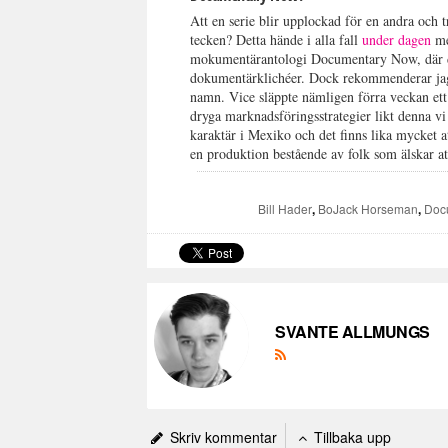
Att en serie blir upplockad för en andra och t
tecken? Detta hände i alla fall
under dagen
me
mokumentärantologi Documentary Now, där de f
dokumentärklichéer. Dock rekommenderar jag 
namn. Vice släppte nämligen förra veckan ett a
dryga marknadsföringsstrategier likt denna v
karaktär i Mexiko och det finns lika mycket a
en produktion bestående av folk som älskar
Bill Hader
,
BoJack Horseman
,
Doc
SVANTE ALLMUNGS
Skriv kommentar
Tillbaka upp