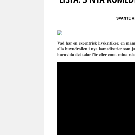
SVANTE 
Vad har en excentrisk livskritiker, en m
alla huvudrollen i nya komediserier som jag
huruvida det talar för eller emot mina rek