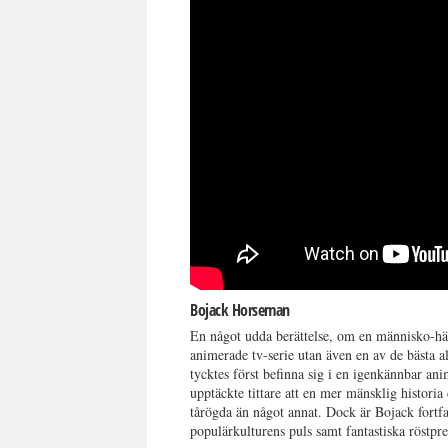
Bojack Horseman
En något udda berättelse, om en människo-häst
animerade tv-serie utan även en av de bästa al
tycktes först befinna sig i en igenkännbar an
upptäckte tittare att en mer mänsklig histori
tårögda än något annat. Dock är Bojack fortfa
populärkulturens puls samt fantastiska röstpr