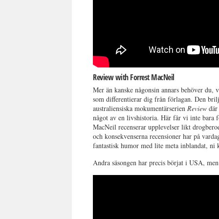
Review with Forrest MacNeil
Mer än kanske någonsin annars behöver du, vi
som differentierar dig från förlagan. Den br
australiensiska mokumentärserien
Review
där 
något av en livshistoria. Här får vi inte bara 
MacNeil recenserar upplevelser likt drogberoe
och konsekvenserna recensioner har på vardage
fantastisk humor med lite meta inblandat, ni
Andra säsongen har precis börjat i USA, men f