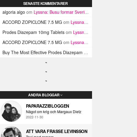
SENASTE KOMMENTARER
algoria algo
om
Lyssna: Busu formar Sveriges Blink-182 med sin nya pop-punk-rap-låt
ACCORD ZOPICLONE 7.5 MG
om
Lyssna: Busu formar Sveriges Blink-182 med sin nya pop-punk-rap-låt
Prodes Diazepam 10mg Tablets
om
Lyssna: Busu formar Sveriges Blink-182 med sin nya pop-punk-rap-låt
ACCORD ZOPICLONE 7.5 MG
om
Lyssna: Busu formar Sveriges Blink-182 med sin nya pop-punk-rap-låt
Buy The Most Effective Prodes Diazepam Tablets In UK
om
Lyssna: B
ANDRA BLOGGAR
PAPARAZZIBLOGGEN
Något om krig och Margaux Dietz
2022-11-30
ATT VARA FRASSE LEVINSSON
Taxi med romare