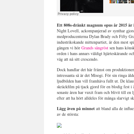
Ett 808s-dränkt magnum opus år 2015 är in
Night Lovell, ackompanjerad av synthar gjord
medproducenterna Dylan Brady och Fifty Grand
industrikokande mittenpartiet, är den mest s
gången vi hör
Grands sångröst
sen hans könsk
orden i hans annars väldigt hjärteskärande o
väg att nå sitt crescendo.
Dock handlar det här främst om produktionen,
intressanta så är det Misogi. För sin ringa ål
ljudbilden han vill framhäva fullt ut. De kl
skräckfilm på tjack gjord för en blodig fest i
senaste åren har vuxit fram och blivit till e
efter att ha hört alldeles för många slarvigt s
Lägg även på minnet
att bland alla de influ
av de största: