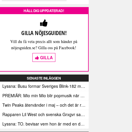
HÅLL DIG UPPDATERAD!
GILLA NÖJESGUIDEN!
Vill du få veta precis allt som händer på
nöjesguiden.se? Gilla oss på Facebook!
GILLA
SENASTE INLÄGGEN
Lyssna: Busu formar Sveriges Blink-182 med sin nya pop-punk-rap-låt
PREMIÄR: Mio min Mio blir popmusik när Ungdom släpper sin debutvideo
Twin Peaks återvänder i maj – och det är rena heroinet enligt Showtimes boss
Rapparen Lil West och svenska Grxgvr samarbetar på den egensinniga bangern Lie To You
Lyssna: TO. bevisar vem hon är med en debut gjord för framtiden