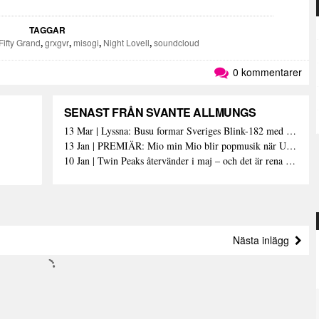
.
TAGGAR
Fifty Grand
,
grxgvr
,
misogi
,
Night Lovell
,
soundcloud
0 kommentarer
SENAST FRÅN SVANTE ALLMUNGS
13 Mar | Lyssna: Busu formar Sveriges Blink-182 med sin nya pop-punk-rap-låt
13 Jan | PREMIÄR: Mio min Mio blir popmusik när Ungdom släpper sin debutvideo
10 Jan | Twin Peaks återvänder i maj – och det är rena heroinet enligt Showtimes boss
Nästa inlägg