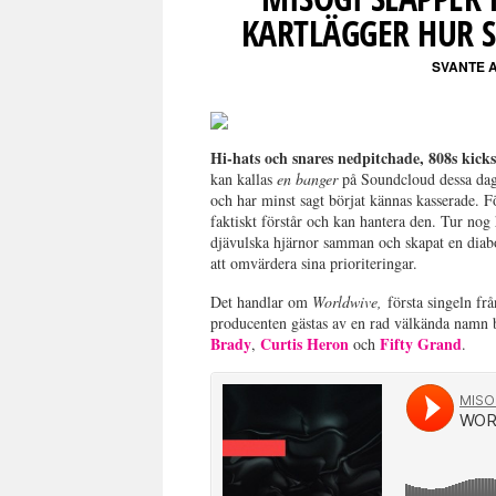
KARTLÄGGER HUR 
SVANTE 
Hi-hats och snares nedpitchade, 808s kick
kan kallas
en banger
på Soundcloud dessa daga
och har minst sagt börjat kännas kasserade. F
faktiskt förstår och kan hantera den. Tur nog
djävulska hjärnor samman och skapat en diabol
att omvärdera sina prioriteringar.
Det handlar om
Worldwive,
första singeln fr
producenten gästas av en rad välkända namn
Brady
Curtis Heron
Fifty Grand
,
och
.