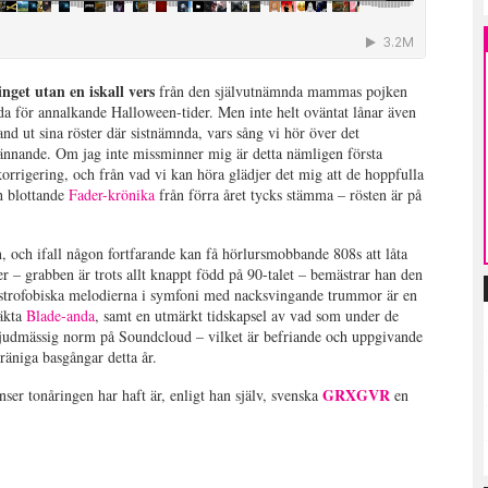
get utan en iskall vers
från den självutnämnda mammas pojken
a för annalkande Halloween-tider. Men inte helt oväntat lånar även
 ut sina röster där sistnämnda, vars sång vi hör över det
pännande. Om jag inte missminner mig är detta nämligen första
orrigering, och från vad vi kan höra glädjer det mig att de hoppfulla
ch blottande
Fader-krönika
från förra året tycks stämma – rösten är på
 och ifall någon fortfarande kan få hörlursmobbande 808s att låta
der – grabben är trots allt knappt född på 90-talet – bemästrar han den
austrofobiska melodierna i symfoni med nacksvingande trummor är en
 äkta
Blade-anda
, samt en utmärkt tidskapsel av vad som under de
n ljudmässig norm på Soundcloud – vilket är befriande och uppgivande
kräniga basgångar detta år.
GRXGVR
enser tonåringen har haft är, enligt han själv, svenska
en