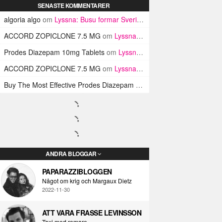
SENASTE KOMMENTARER
algoria algo
om
Lyssna: Busu formar Sveriges Blink-182 med sin nya pop-punk-rap-låt
ACCORD ZOPICLONE 7.5 MG
om
Lyssna: Busu formar Sveriges Blink-182 med sin nya pop-punk-rap-låt
Prodes Diazepam 10mg Tablets
om
Lyssna: Busu formar Sveriges Blink-182 med sin nya pop-punk-rap-låt
ACCORD ZOPICLONE 7.5 MG
om
Lyssna: Busu formar Sveriges Blink-182 med sin nya pop-punk-rap-låt
Buy The Most Effective Prodes Diazepam Tablets In UK
om
Lyssna: B
ANDRA BLOGGAR
PAPARAZZIBLOGGEN
Något om krig och Margaux Dietz
2022-11-30
ATT VARA FRASSE LEVINSSON
Taxi med romare