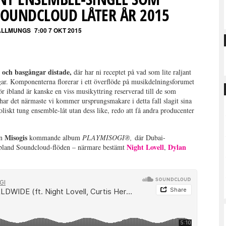
SOUNDCLOUD LÅTER ÅR 2015
ALLMUNGS
7:00 7 OKT 2015
s och basgångar distade,
där har ni receptet på vad som lite raljant
r. Komponenterna florerar i ett överflöde på musikdelningsforumet
ör ibland är kanske en viss musikyttring reserverad till de som
 har det närmaste vi kommer ursprungsmakare i detta fall slagit sina
iskt tung ensemble-låt utan dess like, redo att få andra producenter
Misogis
ån
kommande album
PLAYMISOGI®,
där Dubai-
Night Lovell
Dylan
 bland Soundcloud-flöden – närmare bestämt
,