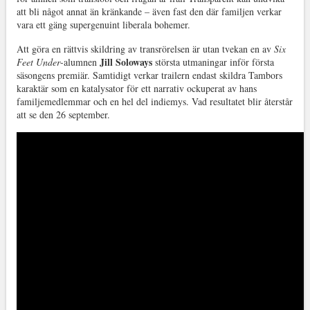
att bli något annat än kränkande – även fast den där familjen verkar
vara ett gäng supergenuint liberala bohemer.
Att göra en rättvis skildring av transrörelsen är utan tvekan en av
Six
Jill Soloways
Feet Under
-alumnen
största utmaningar inför första
säsongens premiär. Samtidigt verkar trailern endast skildra Tambors
karaktär som en katalysator för ett narrativ ockuperat av hans
familjemedlemmar och en hel del indiemys. Vad resultatet blir återstår
att se den 26 september.