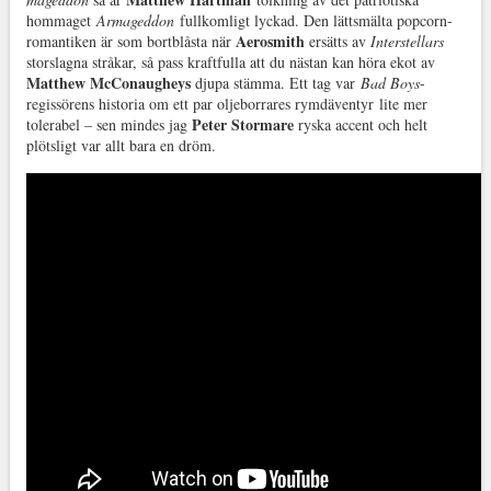
hommaget
Armageddon
fullkomligt lyckad. Den lättsmälta popcorn-
Aerosmith
romantiken är som bortblåsta när
ersätts av
Interstellars
storslagna stråkar, så pass kraftfulla att du nästan kan höra ekot av
Matthew McConaugheys
djupa stämma. Ett tag var
Bad Boys
-
regissörens historia om ett par oljeborrares rymdäventyr lite mer
Peter Stormare
tolerabel – sen mindes jag
ryska accent och helt
plötsligt var allt bara en dröm.