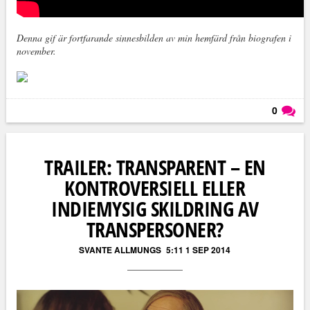
Denna gif är fortfarande sinnesbilden av min hemfärd från biografen i
november.
0
Läs kommentarer (
0
)
TRAILER: TRANSPARENT – EN
KONTROVERSIELL ELLER
INDIEMYSIG SKILDRING AV
TRANSPERSONER?
SVANTE ALLMUNGS
5:11 1 SEP 2014