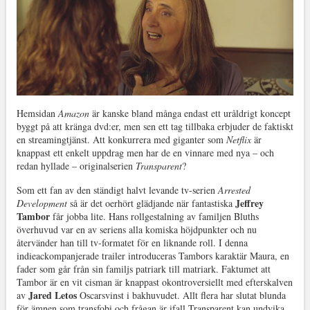
Hemsidan
Amazon
är kanske bland många endast ett uråldrigt koncept
byggt på att kränga dvd:er, men sen ett tag tillbaka erbjuder de faktiskt
en streamingtjänst. Att konkurrera med giganter som
Netflix
är
knappast ett enkelt uppdrag men har de en vinnare med nya – och
redan hyllade – originalserien
Transparent
?
Som ett fan av den ständigt halvt levande tv-serien
Arrested
Jeffrey
Development
så är det oerhört glädjande när fantastiska
Tambor
får jobba lite. Hans rollgestalning av familjen Bluths
överhuvud var en av seriens alla komiska höjdpunkter och nu
återvänder han till tv-formatet för en liknande roll. I denna
indieackompanjerade trailer introduceras Tambors karaktär Maura, en
fader som går från sin familjs patriark till matriark. Faktumet att
Tambor är en vit cisman är knappast okontroversiellt med efterskalven
Jared Letos
av
Oscarsvinst i bakhuvudet. Allt flera har slutat blunda
för ämnen som transfobi och frågan är ifall Transparent kan undvika