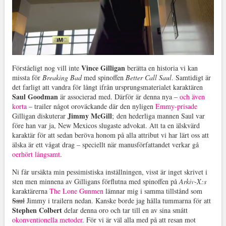
Vince Gilligan
Förståeligt nog vill inte
berätta en historia vi kan
missta för
Breaking Bad
med spinoffen
Better Call Saul
. Samtidigt är
det farligt att vandra för långt ifrån ursprungsmaterialet karaktären
Saul Goodman
är associerad med. Därför är denna nya –
och även
korta
– trailer något oroväckande där den nyligen
Emmy-prisade
Jimmy McGill
Gilligan diskuterar
; den hederliga mannen Saul var
före han var ja, New Mexicos slugaste advokat. Att ta en älskvärd
karaktär för att sedan beröva honom på alla attribut vi har lärt oss att
älska är ett vågat drag – speciellt när manusförfattandet verkar gå
oerhört långsamt
.
Ni får ursäkta min pessimistiska inställningen, visst är inget skrivet i
sten men minnena av Gilligans förflutna med spinoffen på
Arkiv-X:s
karaktärerna
The Lone Gunmen
lämnar mig i samma tillstånd som
Saul
Jimmy i trailern nedan. Kanske borde jag hålla tummarna för att
Stephen Colbert
delar denna oro och tar till en av sina smått
okonventionella metoder
. För vi är väl alla med på att resan mot