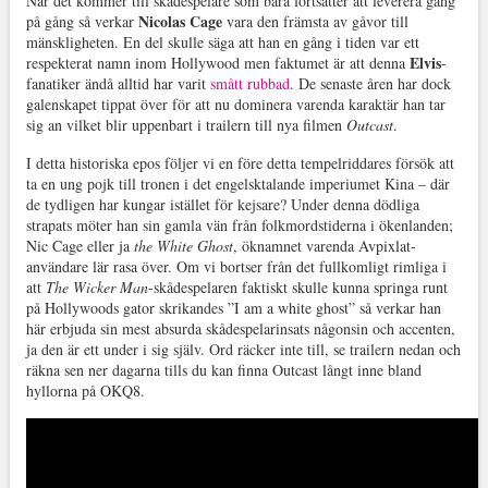
När det kommer till skådespelare som bara fortsätter att leverera gång
Nicolas Cage
på gång så verkar
vara den främsta av gåvor till
mänskligheten. En del skulle säga att han en gång i tiden var ett
Elvis
respekterat namn inom Hollywood men faktumet är att denna
-
fanatiker ändå alltid har varit
smått rubbad
. De senaste åren har dock
galenskapet tippat över för att nu dominera varenda karaktär han tar
sig an vilket blir uppenbart i trailern till nya filmen
Outcast
.
I detta historiska epos följer vi en före detta tempelriddares försök att
ta en ung pojk till tronen i det engelsktalande imperiumet Kina – där
de tydligen har kungar istället för kejsare? Under denna dödliga
strapats möter han sin gamla vän från folkmordstiderna i ökenlanden;
Nic Cage eller ja
the White Ghost
, öknamnet varenda Avpixlat-
användare lär rasa över. Om vi bortser från det fullkomligt rimliga i
att
The Wicker Man
-skådespelaren faktiskt skulle kunna springa runt
på Hollywoods gator skrikandes ”I am a white ghost” så verkar han
här erbjuda sin mest absurda skådespelarinsats någonsin och accenten,
ja den är ett under i sig själv. Ord räcker inte till, se trailern nedan och
räkna sen ner dagarna tills du kan finna Outcast långt inne bland
hyllorna på OKQ8.