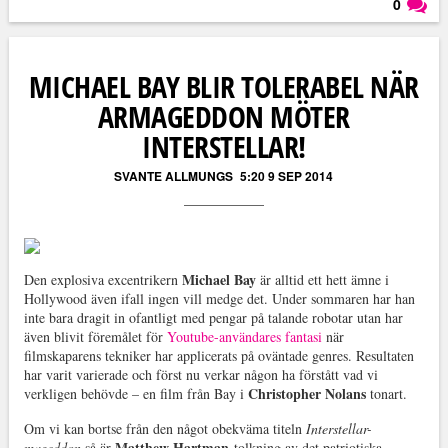
0
Läs kommentarer (
0
)
MICHAEL BAY BLIR TOLERABEL NÄR
ARMAGEDDON MÖTER
INTERSTELLAR!
SVANTE ALLMUNGS
5:20 9 SEP 2014
Michael Bay
Den explosiva excentrikern
är alltid ett hett ämne i
Hollywood även ifall ingen vill medge det. Under sommaren har han
inte bara dragit in ofantligt med pengar på talande robotar utan har
även blivit föremålet för
Youtube-användares fantasi
när
filmskaparens tekniker har applicerats på oväntade genres. Resultaten
har varit varierade och först nu verkar någon ha förstått vad vi
Christopher Nolans
verkligen behövde – en film från Bay i
tonart.
Om vi kan bortse från den något obekväma titeln
Interstellar-
Matthew Hartman
mageddon
så är
tolkning av det patriotiska