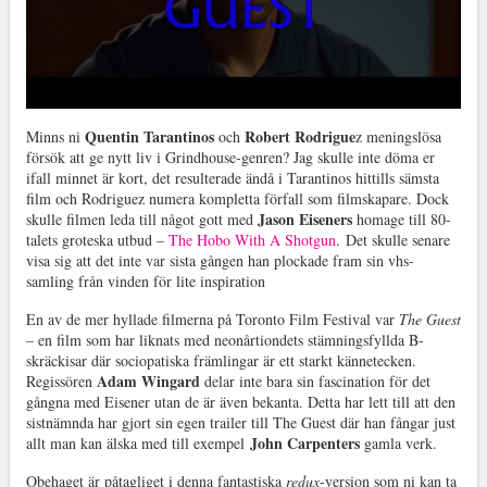
Quentin Tarantinos
Robert Rodrigue
Minns ni
och
z meningslösa
försök att ge nytt liv i Grindhouse-genren? Jag skulle inte döma er
ifall minnet är kort, det resulterade ändå i Tarantinos hittills sämsta
film och Rodriguez numera kompletta förfall som filmskapare. Dock
Jason Eiseners
skulle filmen leda till något gott med
homage till 80-
talets groteska utbud –
The Hobo With A Shotgun
. Det skulle senare
visa sig att det inte var sista gången han plockade fram sin vhs-
samling från vinden för lite inspiration
En av de mer hyllade filmerna på Toronto Film Festival var
The Guest
– en film som har liknats med neonårtiondets stämningsfyllda B-
skräckisar där sociopatiska främlingar är ett starkt kännetecken.
Adam Wingard
Regissören
delar inte bara sin fascination för det
gångna med Eisener utan de är även bekanta. Detta har lett till att den
sistnämnda har gjort sin egen trailer till The Guest där han fångar just
John Carpenters
allt man kan älska med till exempel
gamla verk.
Obehaget är påtagliget i denna fantastiska
redux
-version som ni kan ta