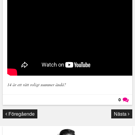
14 är ett rätt roligt nummer ändå?
0
Läs kommentarer (
0
)
Föregående
Nästa