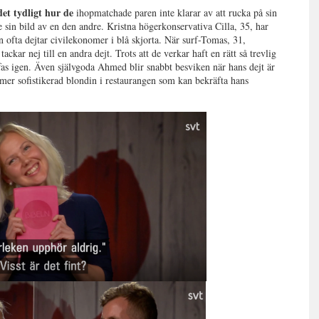
det tydligt hur de
ihopmatchade paren inte klarar av att rucka på sin
e sin bild av en den andre. Kristna högerkonservativa Cilla, 35, har
on ofta dejtar civilekonomer i blå skjorta. När surf-Tomas, 31,
kar nej till en andra dejt. Trots att de verkar haft en rätt så trevlig
fas igen. Även självgoda Ahmed blir snabbt besviken när hans dejt är
te mer sofistikerad blondin i restaurangen som kan bekräfta hans