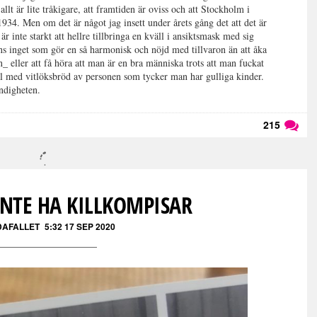
allt är lite tråkigare, att framtiden är oviss och att Stockholm i
n 1934. Men om d
et är något jag insett under årets gång det att det är
 är inte starkt att hellre tillbringa en kväll i ansiktsmask med sig
ns inget som gör en så harmonisk och nöjd med tillvaron än att åka
_ eller att få höra att man är en bra människa trots att man fuckat
Dal med vitlöksbröd av personen som tycker man har gulliga kinder.
ändigheten.
215
Läs kommentarer (
215
)
NTE HA KILLKOMPISAR
DAFALLET
5:32 17 SEP 2020