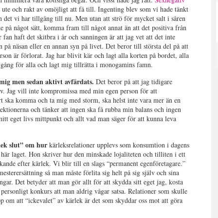
ute och rakt av omöjligt att få till. Ingenting blev som vi hade tänkt
 det vi har tillgång till nu. Men utan att strö för mycket salt i såren
e på något sätt, komma fram till något annat än att det positiva från
an haft det skitbra i år och sanningen är att jag vet att det inte
n på näsan eller en annan syn på livet. Det beror till största del på att
on är förlorat. Jag har blivit kär och lagt alla korten på bordet, alla
 gång för alla och lagt mig tillrätta i monogamins famn.
 mig men sedan aktivt avfärdats.
Det beror på att jag tidigare
lv. Jag vill inte kompromissa med min egen person för att
art ska komma och ta mig med storm, ska helst inte vara mer än en
-lektionerna och tänker att ingen ska få rubba min balans och ingen
itt eget livs mittpunkt och allt vad man säger för att kunna leva
lek slut” om hur
kärleksrelationer upplevs som konsumtion i dagens
 här laget. Hon skriver hur den minskade lojaliteten och tilliten i ett
nde efter kärlek. Vi blir till en slags “permanent egenföretagare.”
terersättning så man måste förlita sig helt på sig själv och sina
ar. Det betyder att man gör allt för att skydda sitt eget jag, kosta
 personligt konkurs att man aldrig vågar satsa. Relationer som skulle
opp om att “ickevalet” av kärlek är det som skyddar oss mot att göra