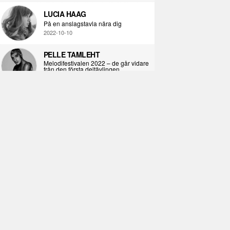
LUCIA HAAG
På en anslagstavla nära dig
2022-10-10
PELLE TAMLEHT
Melodifestivalen 2022 – de går vidare
från den första deltävlingen
2022-02-02
I KORPENS SKUGGA
Själva definitionen av ondska
2021-06-28
ÖPPNA BOKEN
Kropps-dagbok
2021-06-24
SYNDAFALLET
Det är inte din demokratiska plikt att
delta i instagramaktivism.
2021-04-26
VAD BLIR DET FÖR RAP