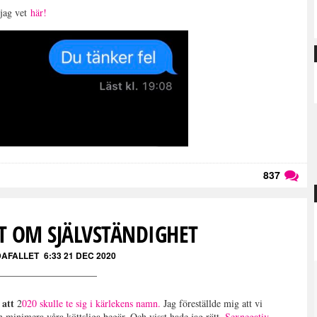
 jag vet
här!
837
Läs kommentarer (
837
)
ET OM SJÄLVSTÄNDIGHET
DAFALLET
6:33 21 DEC 2020
 att
2
020 skulle te sig i kärlekens namn.
Jag föreställde mig att vi
ch minimera våra köttsliga begär. Och visst hade jag rätt.
Sexnegativ