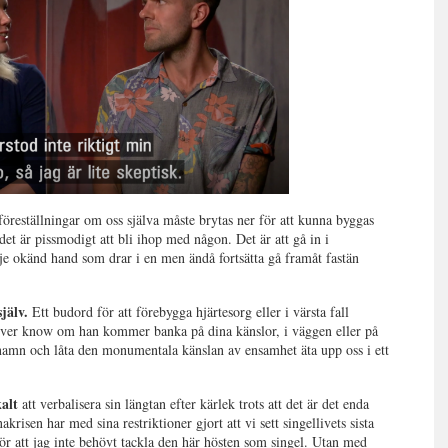
öreställningar om oss själva måste brytas ner för att kunna byggas
et är pissmodigt att bli ihop med någon. Det är att gå in i
je okänd hand som drar i en men ändå fortsätta gå framåt fastän
själv.
Ett budord för att förebygga hjärtesorg eller i värsta fall
never know om han kommer banka på dina känslor, i väggen eller på
ts namn och låta den monumentala känslan av ensamhet äta upp oss i ett
alt
att verbalisera sin längtan efter kärlek trots att det är det enda
krisen har med sina restriktioner gjort att vi sett singellivets sista
för att jag inte behövt tackla den här hösten som singel. Utan med