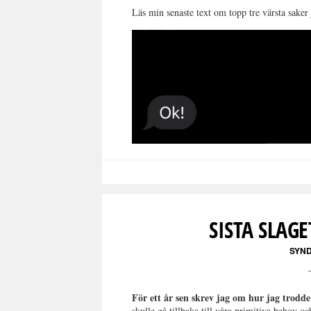
Läs min senaste text om topp tre värsta saker
SISTA SLAG
SYN
För ett år sen skrev jag om hur jag trodde
skulle gå tillbaka till våra primitiva behov o