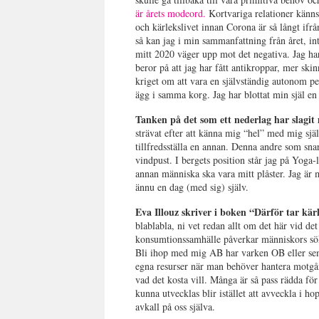
är årets modeord.
Kortvariga relationer känns 
och kärlekslivet innan Corona är så långt ifrån
så kan jag i min sammanfattning från året, int
mitt 2020 väger upp mot det negativa. Jag har f
beror på att jag har fått antikroppar, mer skin
kriget om att vara en självständig autonom pers
ägg i samma korg. Jag har blottat min själ en
Tanken på det som ett nederlag har slagit
strävat efter att känna mig “hel” med mig sjä
tillfredsställa en annan. Denna andre som sn
vindpust. I bergets position står jag på Yoga
annan människa ska vara mitt plåster. Jag är m
ännu en dag (med sig) själv.
Eva Illouz skriver i boken “Därför tar kär
blablabla, ni vet redan allt om det här vid det
konsumtionssamhälle påverkar människors söka
Bli ihop med mig AB har varken OB eller semes
egna resurser när man behöver hantera motgång
vad det kosta vill. Många är så pass rädda för
kunna utvecklas blir istället att avveckla i h
avkall på oss själva.