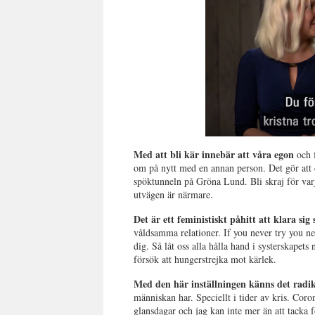
Med att bli kär innebär att våra egon
och f
om på nytt med en annan person. Det gör att d
spöktunneln på Gröna Lund. Bli skraj för var
utvägen är närmare.
Det är ett feministiskt påhitt att klara sig 
våldsamma relationer. If you never try you 
dig. Så låt oss alla hålla hand i systerskape
försök att hungerstrejka mot kärlek.
Med den här inställningen känns det radik
människan har. Speciellt i tider av kris. Corona
glansdagar och jag kan inte mer än att tacka 