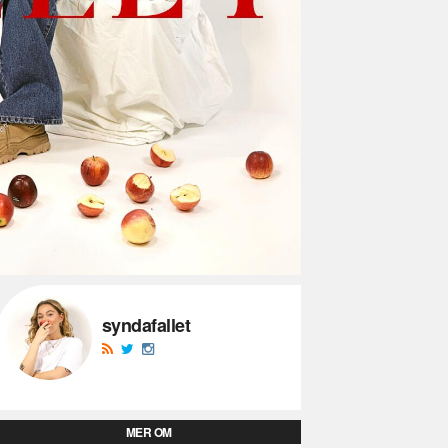
syndafallet
MER OM