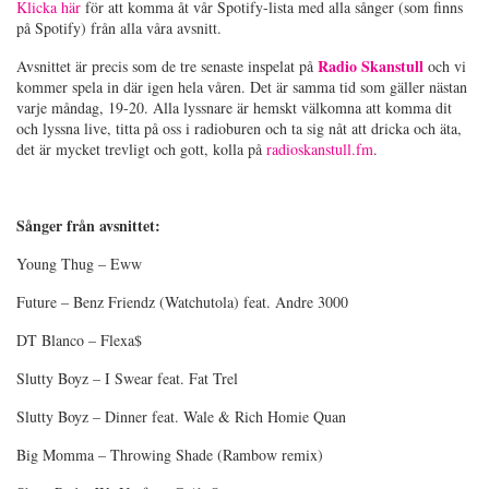
Klicka här
för att komma åt vår Spotify-lista med alla sånger (som finns
på Spotify) från alla våra avsnitt.
Radio Skanstull
Avsnittet är precis som de tre senaste inspelat på
och vi
kommer spela in där igen hela våren. Det är samma tid som gäller nästan
varje måndag, 19-20. Alla lyssnare är hemskt välkomna att komma dit
och lyssna live, titta på oss i radioburen och ta sig nåt att dricka och äta,
det är mycket trevligt och gott, kolla på
radioskanstull.fm
.
Sånger från avsnittet:
Young Thug – Eww
Future – Benz Friendz (Watchutola) feat. Andre 3000
DT Blanco – Flexa$
Slutty Boyz – I Swear feat. Fat Trel
Slutty Boyz – Dinner feat. Wale & Rich Homie Quan
Big Momma – Throwing Shade (Rambow remix)