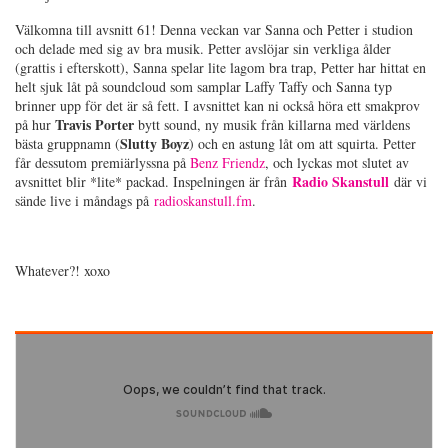
Välkomna till avsnitt 61! Denna veckan var Sanna och Petter i studion
och delade med sig av bra musik. Petter avslöjar sin verkliga ålder
(grattis i efterskott), Sanna spelar lite lagom bra trap, Petter har hittat en
helt sjuk låt på soundcloud som samplar Laffy Taffy och Sanna typ
brinner upp för det är så fett. I avsnittet kan ni också höra ett smakprov
Travis Porter
på hur
bytt sound, ny musik från killarna med världens
Slutty Boyz
bästa gruppnamn (
)
och en astung låt om att squirta. Petter
får dessutom premiärlyssna på
Benz Friendz
, och lyckas mot slutet av
Radio Skanstull
avsnittet blir *lite* packad. Inspelningen är från
där vi
sände live i måndags på
radioskanstull.fm
.
Whatever?! xoxo