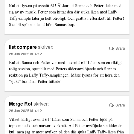
Kul att lyssna på avsnitt 61! Älskar att Sanna och Petter delar med
sig av ny musik. Petter som hittat den där sjuka låten med Laffy
Taffy-sample låter ju helt otroligt. Och grattis i efterskott till Petter!
Ska bli spännande att höra Sannas trap.
list compare
skriver:
Svara
28 Jun 2025 kl. 4:12
Kul att Sanna och Petter var med i avsnitt 61! Låter som en riktigt
rolig session, speciellt med Petters åldersavslöjande och Sannas
reaktion på Laffy Taffy-samplingen. Måste lyssna för att höra den
”sjukt” bra låten Petter hittade!
Merge Rot
skriver:
Svara
28 Jun 2025 kl. 4:12
Vilket härligt avsnitt 61! Låter som Sanna och Petter bjöd på
toppenmusik och massor av skratt. Att Petter avslöjade sin ålder är
kul, men jag är mest nyfiken på den där sjuka Laffy Taffy-låten från