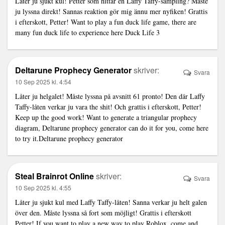
Låter ju sjukt kul! Petter som hittar en Laffy Taffy-sampling? Måste
ju lyssna direkt! Sannas reaktion gör mig ännu mer nyfiken! Grattis
i efterskott, Petter! Want to play a fun duck life game, there are
many fun duck life to experience here
Duck Life 3
Deltarune Prophecy Generator
skriver:
Svara
10 Sep 2025 kl. 4:54
Låter ju helgalet! Måste lyssna på avsnitt 61 pronto! Den där Laffy
Taffy-låten verkar ju vara the shit! Och grattis i efterskott, Petter!
Keep up the good work! Want to generate a triangular prophecy
diagram, Deltarune prophecy generator can do it for you, come here
to try it.
Deltarune prophecy generator
Steal Brainrot Online
skriver:
Svara
10 Sep 2025 kl. 4:55
Låter ju sjukt kul med Laffy Taffy-låten! Sanna verkar ju helt galen
över den. Måste lyssna så fort som möjligt! Grattis i efterskott
Petter! If you want to play a new way to play Roblox, come and