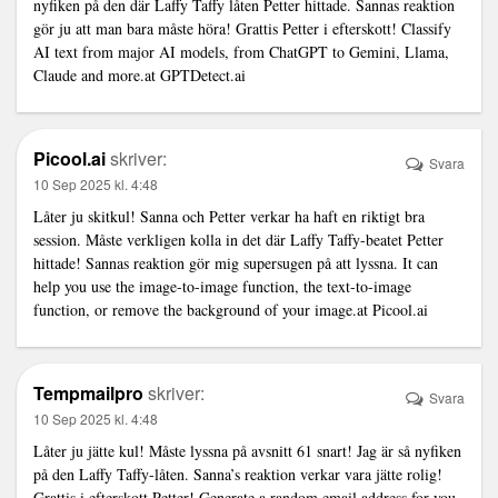
nyfiken på den där Laffy Taffy låten Petter hittade. Sannas reaktion
gör ju att man bara måste höra! Grattis Petter i efterskott! Classify
AI text from major AI models, from ChatGPT to Gemini, Llama,
Claude and more.at
GPTDetect.ai
Picool.ai
skriver:
Svara
10 Sep 2025 kl. 4:48
Låter ju skitkul! Sanna och Petter verkar ha haft en riktigt bra
session. Måste verkligen kolla in det där Laffy Taffy-beatet Petter
hittade! Sannas reaktion gör mig supersugen på att lyssna. It can
help you use the image-to-image function, the text-to-image
function, or remove the background of your image.at
Picool.ai
Tempmailpro
skriver:
Svara
10 Sep 2025 kl. 4:48
Låter ju jätte kul! Måste lyssna på avsnitt 61 snart! Jag är så nyfiken
på den Laffy Taffy-låten. Sanna’s reaktion verkar vara jätte rolig!
Grattis i efterskott Petter! Generate a random email address for you