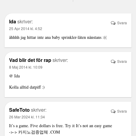
Ida
skriver:
Svara
25 Apr 2014 kl. 4:52
åhhhh jag hittar inte ana baby sprinkler-låten nånstans :((
Vad blir det för rap
skriver:
Svara
8 Maj 2014 kl. 10:09
@ Ida
Kolla alltid
datpiff
:)
SafeToto
skriver:
Svara
26 Mar 2024 kl. 11:34
It’s a game. Five dollars is free. Try it It’s not an easy game
->->
카지노검증업체
.COM