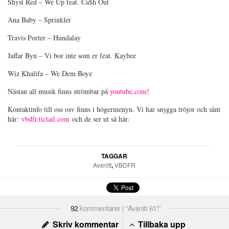
Shyst Red – We Up feat. Ca$h Out
Ana Baby – Sprinkler
Travis Porter – Hundalay
Jaffar Byn – Vi bor inte som er feat. Kaybee
Wiz Khalifa – We Dem Boyz
Nästan all musik finns strömbar på
youtube.com
!
Kontaktinfo till oss osv finns i högermenyn. Vi har snygga tröjor och sånt
här:
vbdfr.tictail.com
och de ser ut så här:
TAGGAR
Avsnitt
,
VBDFR
92
kommentarer | “Avsnitt 61!”
Skriv kommentar
Tillbaka upp