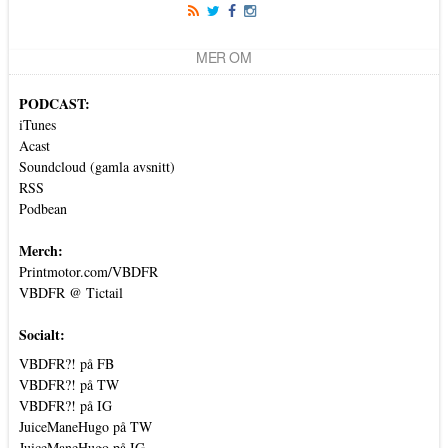
MER OM
PODCAST:
iTunes
Acast
Soundcloud (gamla avsnitt)
RSS
Podbean
Merch:
Printmotor.com/VBDFR
VBDFR @ Tictail
Socialt:
VBDFR?! på FB
VBDFR?! på TW
VBDFR?! på IG
JuiceManeHugo på TW
JuiceManeHugo på IG