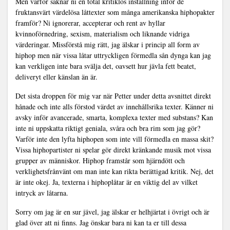
Men varför saknar ni en total kritiklös inställning inför de
fruktansvärt värdelösa låttexter som många amerikanska hiphopakter
framför? Ni ignorerar, accepterar och rent av hyllar
kvinnoförnedring, sexism, materialism och liknande vidriga
värderingar. Missförstå mig rätt, jag älskar i princip all form av
hiphop men när vissa låtar uttryckligen förmedla sån dynga kan jag
kan verkligen inte bara svälja det, oavsett hur jävla fett beatet,
deliveryt eller känslan än är.
Det sista droppen för mig var när Petter under detta avsnittet direkt
hånade och inte alls förstod värdet av innehållsrika texter. Känner ni
avsky inför avancerade, smarta, komplexa texter med substans? Kan
inte ni uppskatta riktigt geniala, svåra och bra rim som jag gör?
Varför inte den lyfta hiphopen som inte vill förmedla en massa skit?
Vissa hiphopartister ni spelar gör direkt kränkande musik mot vissa
grupper av människor. Hiphop framstår som hjärndött och
verklighetsfrånvänt om man inte kan rikta berättigad kritik. Nej, det
är inte okej. Ja, texterna i hiphoplåtar är en viktig del av vilket
intryck av låtarna.
Sorry om jag är en sur jävel, jag älskar er helhjärtat i övrigt och är
glad över att ni finns. Jag önskar bara ni kan ta er till dessa