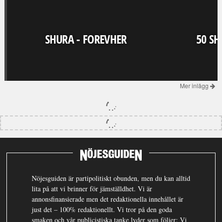
SHURA - FOREVHER
50 SH
Mer inlägg
Nöjesguiden är partipolitiskt obunden, men du kan alltid
lita på att vi brinner för jämställdhet. Vi är
annonsfinansierade men det redaktionella innehållet är
just det – 100% redaktionellt. Vi tror på den goda
smaken och vår publicistiska tanke lyder som följer: Vi