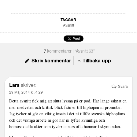
TAGGAR
Avsnitt
7
kommentarer | “Avsnitt 63”
Skriv kommentar
Tillbaka upp
Lars
skriver:
Svara
29 Maj 2014 kl. 4:29
Detta avsnitt fick mig att sluta lyssna på er pod. Har länge saknat en
mer medveten och kritisk blick från er till hiphopen ni promotar.
Jag tycker ni gör en viktig insats i det ni tillför svenska hiphopfans
och det viktiga arbete ni gör när ni lyfter kvinnliga och
homosexuella akter som tyvärr annars ofta hamnar i skymundan.