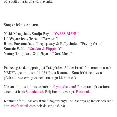
på Spotify) från alla våra avsnitt.
Sånger från avsnittet:
Nicki Minaj feat. Soulja Boy
–
”YASSS BISH!!”
Lil Wayne feat. Trina
– ”Wowsers”
Rome Fortune feat. Junglepussy & Relly Jade
– ”Paying for it”
Snootie Wild
–
”Stackin & Flippin It”
Young Thug feat. Ola Playa
– ”Dont Move”
På fredag är det öppning på Trädgården (Under bron) för sommaren och
VBDFR spelar musik 01-02 i Röda Rummet. Kom förbi och lyssna
på/dansa
nae nae, yeet
och annan go klubbmusik.
Nästan all musik finns strömbar på
youtube.com
! Riksgatan går att höra
direkt på hans
Soundcloud
. Följ honom även på
Facebook
.
Kontaktinfo till oss osv finns i högermenyn. Vi har snygga tröjor och sånt
här:
vbdfr.tictail.com
och de ser ut så här: