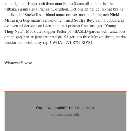
klara sig utan Hugo, och även utan Radio Skanstull utan är istället
tillbaka i gamla goa Planka.nu-studion. Det blir en hel del riktigt bra ny
Nicki
musik och #StarkaTeser, bland annat om sex mot betalning och
Minaj
Soulja Boy
nya bög-mainstream-moment med
. Sanna uppdateras
oss även på det senaste i den numera i princip fasta inslaget ”Young-
Thug-Nytt”. Mot slutet släpper Petter på #BASED-garden och rantar loss
om en grej han är jätte-irriterad på. Så get into this: Mycket skratt, starka
känslor och svinbra ny rap!! WHATEVER?!? XOXO
Whatever?! xoxo