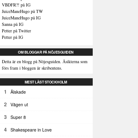
VBDFR?! på IG
JuiceManeHugo på TW
JuiceManeHugo på IG
Sanna på IG
Petter på Twitter
Petter på IG
OM BLOGGAR PÅ NÖJESGUIDEN
Detta är en blogg på Nöjesguiden. Åsikterna som
förs fram i bloggen är skribentens.
MEST LÄST STOCKHOLM
1
Älskade
2
Vägen ut
3
Super 8
4
Shakespeare in Love