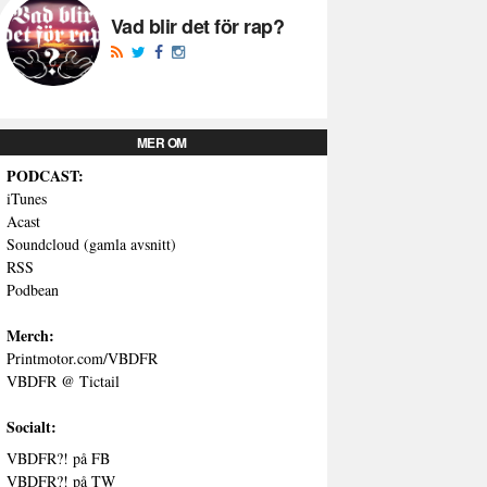
Vad blir det för rap?
MER OM
PODCAST:
iTunes
Acast
Soundcloud (gamla avsnitt)
RSS
Podbean
Merch:
Printmotor.com/VBDFR
VBDFR @ Tictail
Socialt:
VBDFR?! på FB
VBDFR?! på TW