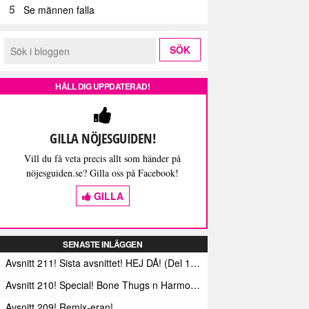
5
Se männen falla
HÅLL DIG UPPDATERAD!
GILLA NÖJESGUIDEN!
Vill du få veta precis allt som händer på
nöjesguiden.se? Gilla oss på Facebook!
GILLA
SENASTE INLÄGGEN
Avsnitt 211! Sista avsnittet! HEJ DÅ! (Del 1 och 2)
Avsnitt 210! Special! Bone Thugs n Harmonys album E.1999 Eternal
Avsnitt 209! Remix-eran!