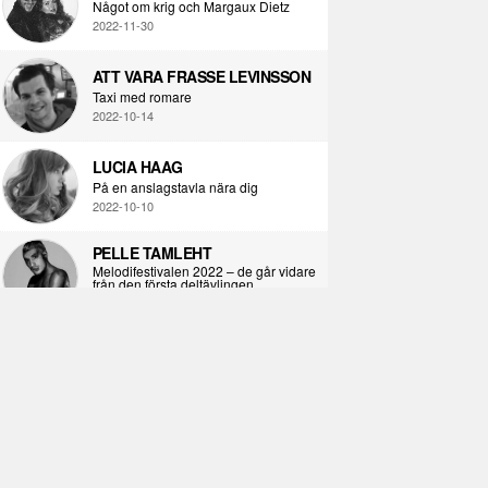
Något om krig och Margaux Dietz
2022-11-30
ATT VARA FRASSE LEVINSSON
Taxi med romare
2022-10-14
LUCIA HAAG
På en anslagstavla nära dig
2022-10-10
PELLE TAMLEHT
Melodifestivalen 2022 – de går vidare
från den första deltävlingen
2022-02-02
I KORPENS SKUGGA
Själva definitionen av ondska
2021-06-28
ÖPPNA BOKEN
Kropps-dagbok
2021-06-24