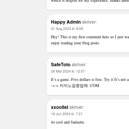
which is helpful for my experience. thanks adm
Happy Admin
skriver:
31 Aug 2023 kl. 8:09
Hey! This is my first comment here so I just wan
enjoy reading your blog posts.
SafeToto
skriver:
26 Mar 2024 kl. 12:57
It’s a game. Five dollars is free. Try it It’s not
->->
카지노검증업체
.COM
xxoolist
skriver:
18 Jun 2024 kl. 7:21
its cool and fantastic