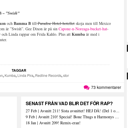
B –
”Swish”
ixon
Bamma B
och
till
Paradise Hotel-hotellet
skoja men till Mexico
n som är ”Swish”. Gee Dixon är på sin
Capone-n-Noreaga-bucket-hat
-
Kumba
ow och Linda rappar om Frida Kahlo. Plus att
är med i
uter.
TAGGAR
on
,
Kumba
,
Linda Pira
,
Redline Records
,
stor
73 kommentarer
SENAST FRÅN VAD BLIR DET FÖR RAP?
27 Feb | Avsnitt 211! Sista avsnittet! HEJ DÅ! (Del 1 och 2)
9 Feb | Avsnitt 210! Special! Bone Thugs n Harmonys album E.1999 Eternal
18 Jan | Avsnitt 209! Remix-eran!