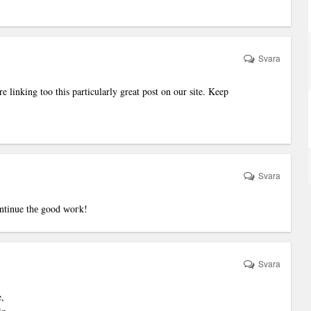
Svara
 linking too this particularly great post on our site. Keep
Svara
Continue tһе good ԝoгk!
Svara
e,