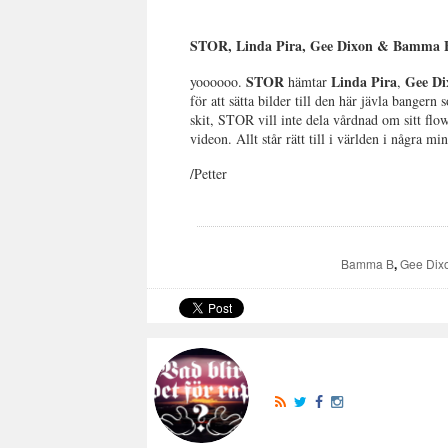
STOR, Linda Pira, Gee Dixon & Bamma 
STOR
Linda Pira
Gee D
yoooooo.
hämtar
,
för att sätta bilder till den här jävla banger
skit, STOR vill inte dela vårdnad om sitt fl
videon. Allt står rätt till i världen i några min
/Petter
Bamma B
,
Gee Dix