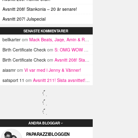
Avsnitt 208! Stankonia – 20 år senare!
Avsnitt 207! Julspecial
SENASTE KOMMENTARER
bellkarter
om
Mack Beats, Jaqe, Amin & Rosh: Chicken Teriyaki
Birth Certificate Check
om
S: OMG WOW Runway Bella kanske faktiskt släpper något snart
Birth Certificate Check
om
Avsnitt 208! Stankonia – 20 år senare!
aiasmr
om
Vi var med i Jenny & Vänner!
satsport 11
om
Avsnitt 211! Sista avsnittet! HEJ DÅ! (Del 1 och 2)
ANDRA BLOGGAR
PAPARAZZIBLOGGEN