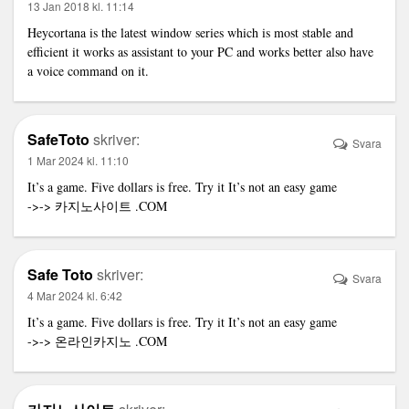
13 Jan 2018 kl. 11:14
Heycortana is the latest window series which is most stable and
efficient it works as assistant to your PC and works better also have
a voice command on it.
SafeToto
skriver:
Svara
1 Mar 2024 kl. 11:10
It’s a game. Five dollars is free. Try it It’s not an easy game
->->
카지노사이트
.COM
Safe Toto
skriver:
Svara
4 Mar 2024 kl. 6:42
It’s a game. Five dollars is free. Try it It’s not an easy game
->->
온라인카지노
.COM