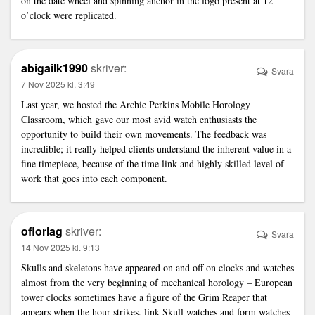
on the date wheel and spinning anchor in the logo present at 12
o’clock were replicated.
abigailk1990
skriver:
Svara
7 Nov 2025 kl. 3:49
Last year, we hosted the Archie Perkins Mobile Horology
Classroom, which gave our most avid watch enthusiasts the
opportunity to build their own movements. The feedback was
incredible; it really helped clients understand the inherent value in a
fine timepiece, because of the time
link
and highly skilled level of
work that goes into each component.
ofloriag
skriver:
Svara
14 Nov 2025 kl. 9:13
Skulls and skeletons have appeared on and off on clocks and watches
almost from the very beginning of mechanical horology – European
tower clocks sometimes have a figure of the Grim Reaper that
appears when the hour strikes.
link
Skull watches and form watches