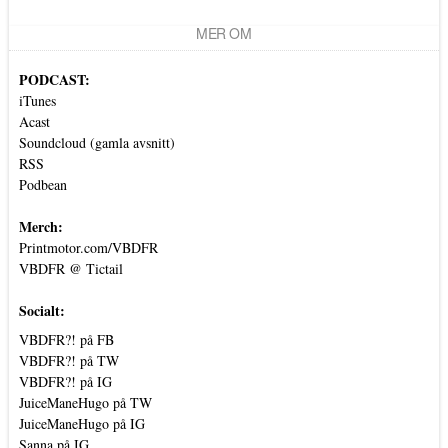
MER OM
PODCAST:
iTunes
Acast
Soundcloud (gamla avsnitt)
RSS
Podbean
Merch:
Printmotor.com/VBDFR
VBDFR @ Tictail
Socialt:
VBDFR?! på FB
VBDFR?! på TW
VBDFR?! på IG
JuiceManeHugo på TW
JuiceManeHugo på IG
Sanna på IG