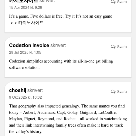
카지노사이트
skriver:
Svara
15 Apr 2024 kl. 9:29
It’s a game. Five dollars is free. Try it It’s not an easy game
->->
카지노사이트
Codezion Invoice
skriver:
Svara
29 Jul 2025 kl. 1:05
Codezion simplifies accounting with its all-in-one
gst billing
software
solution.
choshij
skriver:
Svara
9 Okt 2025 kl. 10:02
That geography also impacted genealogy. The same names you find
today – Aubert, Audemars, Capt, Golay, Guignard, LeCoultre,
Meylan, Piguet, Reymond, and Rochat – all worked in watchmaking
and their
link
intertwining family trees often make it hard to track
the valley’s history.