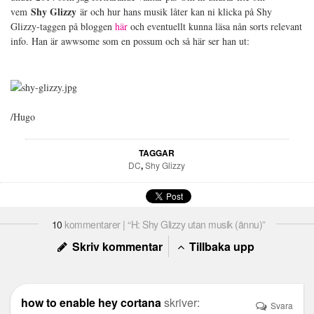
Shy Glizzy
vem
är och hur hans musik låter kan ni klicka på Shy
Glizzy-taggen på bloggen
här
och eventuellt kunna läsa nån sorts relevant
info. Han är awwsome som en possum och så här ser han ut:
/Hugo
TAGGAR
DC
,
Shy Glizzy
10
kommentarer | “H: Shy Glizzy utan musik (ännu)”
Skriv kommentar
Tillbaka upp
how to enable hey cortana
skriver:
Svara