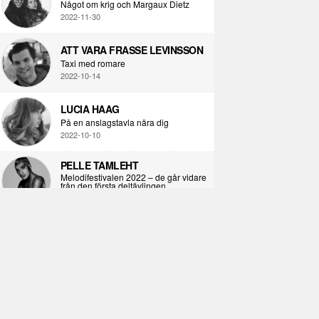
Något om krig och Margaux Dietz
2022-11-30
ATT VARA FRASSE LEVINSSON
Taxi med romare
2022-10-14
LUCIA HAAG
På en anslagstavla nära dig
2022-10-10
PELLE TAMLEHT
Melodifestivalen 2022 – de går vidare
från den första deltävlingen
2022-02-02
I KORPENS SKUGGA
Själva definitionen av ondska
2021-06-28
ÖPPNA BOKEN
Kropps-dagbok
2021-06-24