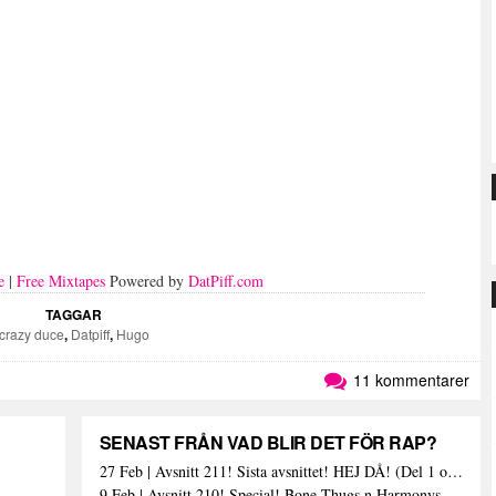
e
|
Free Mixtapes
Powered by
DatPiff.com
TAGGAR
crazy duce
,
Datpiff
,
Hugo
11 kommentarer
SENAST FRÅN VAD BLIR DET FÖR RAP?
27 Feb | Avsnitt 211! Sista avsnittet! HEJ DÅ! (Del 1 och 2)
9 Feb | Avsnitt 210! Special! Bone Thugs n Harmonys album E.1999 Eternal