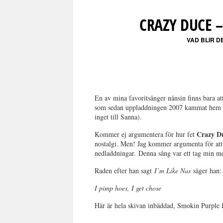
CRAZY DUCE 
VAD BLIR D
En av mina favoritsånger nånsin finns bara att
som sedan uppladdningen 2007 kammat hem hel
inget till Sanna).
Crazy D
Kommer ej argumentera för hur fet
nostalgi. Men! Jag kommer argumenta för at
nedladdningar. Denna sång var ett tag min m
Raden efter han sagt
I’m Like Nas
säger han:
I pimp hoes, I get chose
Här är hela skivan inbäddad, Smokin Purple 