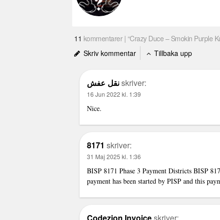
11
kommentarer | “Crazy Duce – Smokin Purple K
Skriv kommentar
Tillbaka upp
نقل عفش
skriver:
16 Jun 2022 kl. 1:39
Nice.
8171
skriver:
31 Maj 2025 kl. 1:36
BISP 8171 Phase 3 Payment Districts BISP 8171 
payment has been started by PISP and this payme
Codezion Invoice
skriver: