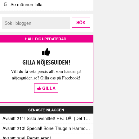
5
Se männen falla
HÅLL DIG UPPDATERAD!
GILLA NÖJESGUIDEN!
Vill du få veta precis allt som händer på
nöjesguiden.se? Gilla oss på Facebook!
GILLA
SENASTE INLÄGGEN
Avsnitt 211! Sista avsnittet! HEJ DÅ! (Del 1 och 2)
Avsnitt 210! Special! Bone Thugs n Harmonys album E.1999 Eternal
Avsnitt 209! Remix-eran!