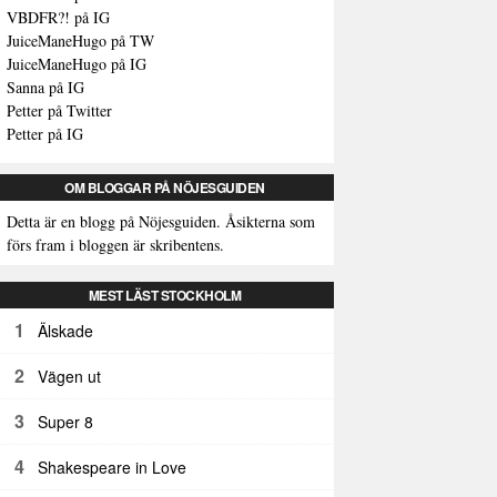
VBDFR?! på IG
JuiceManeHugo på TW
JuiceManeHugo på IG
Sanna på IG
Petter på Twitter
Petter på IG
OM BLOGGAR PÅ NÖJESGUIDEN
Detta är en blogg på Nöjesguiden. Åsikterna som
förs fram i bloggen är skribentens.
MEST LÄST STOCKHOLM
1
Älskade
2
Vägen ut
3
Super 8
4
Shakespeare in Love