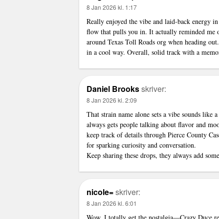
8 Jan 2026 kl. 1:17
Really enjoyed the vibe and laid-back energy i
flow that pulls you in. It actually reminded me 
around Texas Toll Roads org when heading out. L
in a cool way. Overall, solid track with a memor
Daniel Brooks
skriver:
8 Jan 2026 kl. 2:09
That strain name alone sets a vibe sounds like
always gets people talking about flavor and mo
keep track of details through Pierce County Cas
for sparking curiosity and conversation.
Keep sharing these drops, they always add somet
nicole=
skriver:
8 Jan 2026 kl. 6:01
Wow, I totally get the nostalgia—Crazy Duce rea