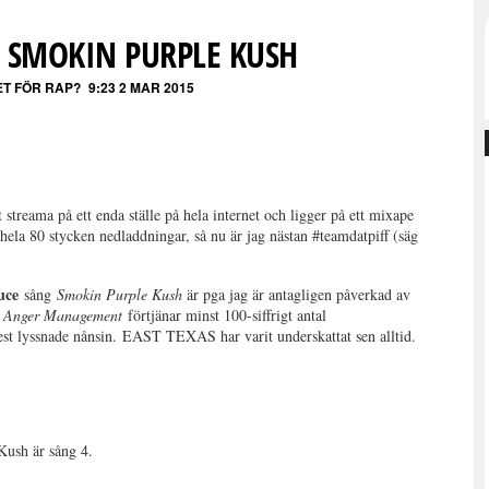
– SMOKIN PURPLE KUSH
ET FÖR RAP?
9:23 2 MAR 2015
 streama på ett enda ställe på hela internet och ligger på ett mixape
a 80 stycken nedladdningar, så nu är jag nästan #teamdatpiff (säg
uce
sång
Smokin Purple Kush
är pga jag är antagligen påverkad av
t
Anger Management
förtjänar minst 100-siffrigt antal
est lyssnade nånsin. EAST TEXAS har varit underskattat sen alltid.
Kush är sång 4.