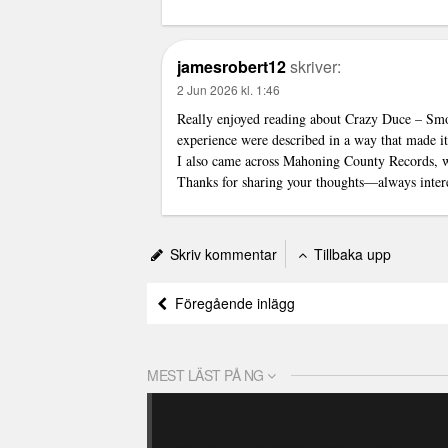
jamesrobert12
skriver:
2 Jun 2026 kl. 1:46
Really enjoyed reading about Crazy Duce – Smok
experience were described in a way that made it 
I also came across Mahoning County Records, w
Thanks for sharing your thoughts—always interes
Skriv kommentar
Tillbaka upp
Föregående inlägg
MEST LÄST PÅ NG