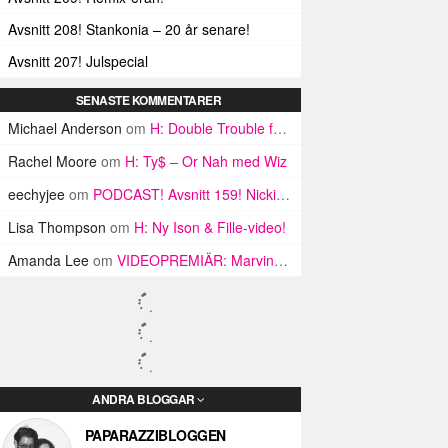
Avsnitt 208! Stankonia – 20 år senare!
Avsnitt 207! Julspecial
SENASTE KOMMENTARER
Michael Anderson
om
H: Double Trouble från Baton Rouge
Rachel Moore
om
H: Ty$ – Or Nah med Wiz
eechyjee
om
PODCAST! Avsnitt 159! Nicki Minaj-specialen!
Lisa Thompson
om
H: Ny Ison & Fille-video!
Amanda Lee
om
VIDEOPREMIÄR: Marvin Tebano – Klipp dig
ANDRA BLOGGAR
PAPARAZZIBLOGGEN