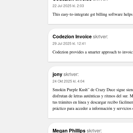
22 Jul 2025 kl. 2:03
This easy-to-integrate
gst billing software
helps 
Codezion Invoice
skriver:
29 Jul 2025 kl. 12:41
Codezion provides a smarter approach to invoici
jony
skriver:
24 Okt 2025 kl. 4:04
Smokin Purple Kush” de Crazy Duce sigue siendo
disfrutan de letras auténticas y ritmos del sur.
tus trámites en línea y
descargar recibo
fácilmen
práctico para acceder a información y servicios 
Megan Phillips
skriver: