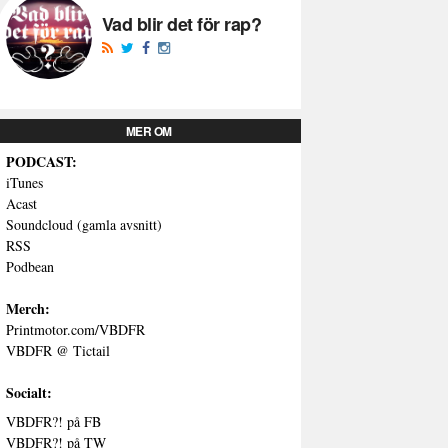
Vad blir det för rap?
MER OM
PODCAST:
iTunes
Acast
Soundcloud (gamla avsnitt)
RSS
Podbean
Merch:
Printmotor.com/VBDFR
VBDFR @ Tictail
Socialt:
VBDFR?! på FB
VBDFR?! på TW