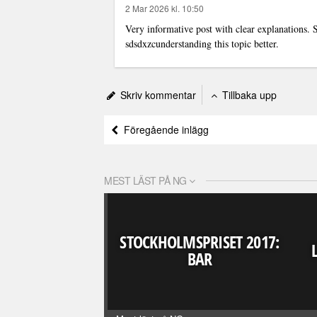
2 Mar 2026 kl. 10:50
Very informative post with clear explanations.
sdsdxzcunderstanding this topic better.
Skriv kommentar
Tillbaka upp
Föregående inlägg
MEST LÄST PÅ NG
STOCKHOLMSPRISET 2017:
BAR