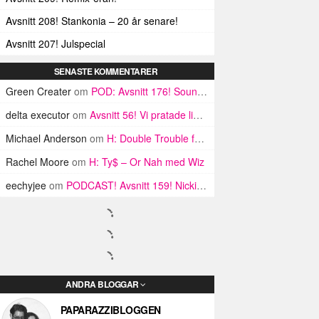
Avsnitt 208! Stankonia – 20 år senare!
Avsnitt 207! Julspecial
SENASTE KOMMENTARER
Green Creater
om
POD: Avsnitt 176! Soundcloud rap is dead feat Kristoffer Viita
delta executor
om
Avsnitt 56! Vi pratade live om namn
Michael Anderson
om
H: Double Trouble från Baton Rouge
Rachel Moore
om
H: Ty$ – Or Nah med Wiz
eechyjee
om
PODCAST! Avsnitt 159! Nicki Minaj-specialen!
ANDRA BLOGGAR
PAPARAZZIBLOGGEN