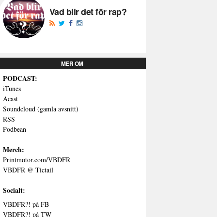
Vad blir det för rap?
MER OM
PODCAST:
iTunes
Acast
Soundcloud (gamla avsnitt)
RSS
Podbean
Merch:
Printmotor.com/VBDFR
VBDFR @ Tictail
Socialt:
VBDFR?! på FB
VBDFR?! på TW