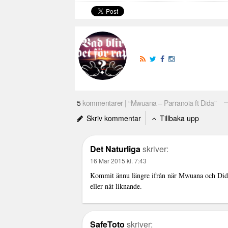
5
kommentarer | “Mwuana – Parranoia ft Dida”
Skriv kommentar
Tillbaka upp
Det Naturliga
skriver:
16 Mar 2015 kl. 7:43
Kommit ännu längre ifrån när Mwuana och Did
eller nåt liknande.
SafeToto
skriver: