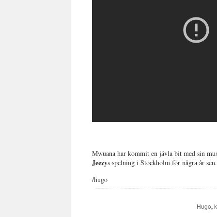
Mwuana har kommit en jävla bit med sin mu
Jeezy
s spelning i Stockholm för några år sen
/hugo
Hugo
,
k