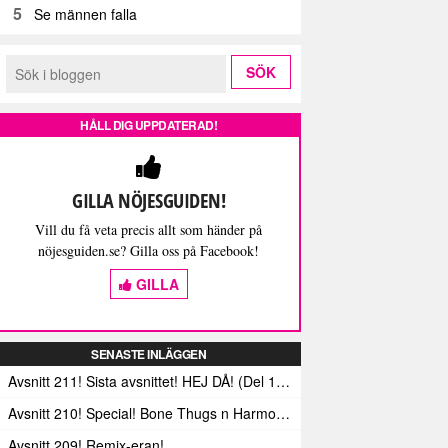
5
Se männen falla
HÅLL DIG UPPDATERAD!
GILLA NÖJESGUIDEN!
Vill du få veta precis allt som händer på
nöjesguiden.se? Gilla oss på Facebook!
GILLA
SENASTE INLÄGGEN
Avsnitt 211! Sista avsnittet! HEJ DÅ! (Del 1 och 2)
Avsnitt 210! Special! Bone Thugs n Harmonys album E.1999 Eternal
Avsnitt 209! Remix-eran!