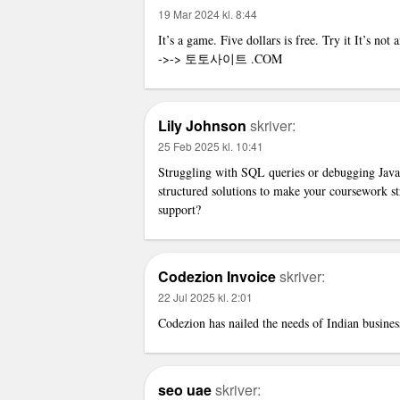
19 Mar 2024 kl. 8:44
It’s a game. Five dollars is free. Try it It’s not
->->
토토사이트
.COM
Lily Johnson
skriver:
25 Feb 2025 kl. 10:41
Struggling with SQL queries or debugging Jav
structured solutions to make your coursework st
support?
Codezion Invoice
skriver:
22 Jul 2025 kl. 2:01
Codezion has nailed the needs of Indian busines
seo uae
skriver: