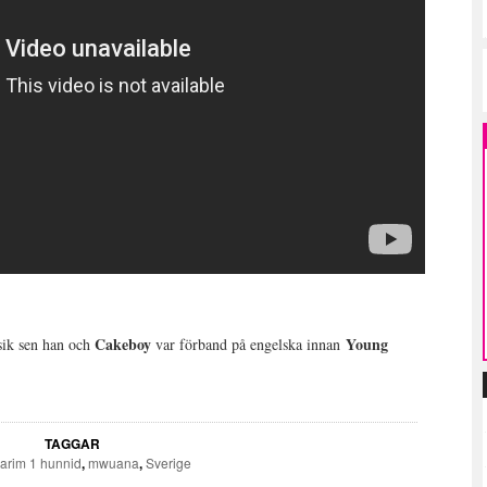
Cakeboy
Young
sik sen han och
var förband på engelska innan
.
TAGGAR
arim 1 hunnid
,
mwuana
,
Sverige