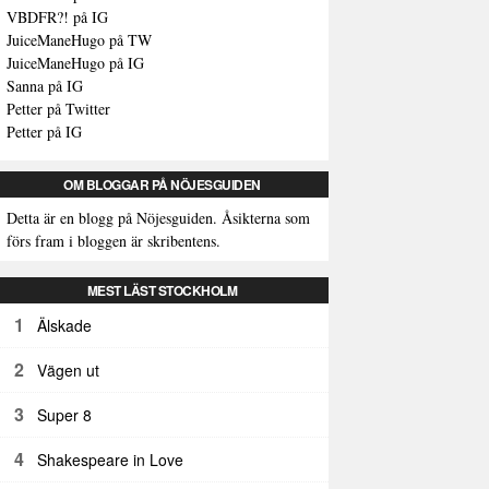
VBDFR?! på IG
JuiceManeHugo på TW
JuiceManeHugo på IG
Sanna på IG
Petter på Twitter
Petter på IG
OM BLOGGAR PÅ NÖJESGUIDEN
Detta är en blogg på Nöjesguiden. Åsikterna som
förs fram i bloggen är skribentens.
MEST LÄST STOCKHOLM
1
Älskade
2
Vägen ut
3
Super 8
4
Shakespeare in Love