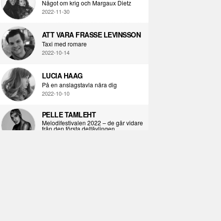
Något om krig och Margaux Dietz
2022-11-30
ATT VARA FRASSE LEVINSSON
Taxi med romare
2022-10-14
LUCIA HAAG
På en anslagstavla nära dig
2022-10-10
PELLE TAMLEHT
Melodifestivalen 2022 – de går vidare
från den första deltävlingen
2022-02-02
I KORPENS SKUGGA
Själva definitionen av ondska
2021-06-28
ÖPPNA BOKEN
Kropps-dagbok
2021-06-24