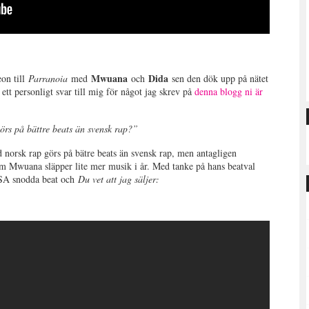
Mwuana
Dida
eon till
Parranoia
med
och
sen den dök upp på nätet
ett personligt svar till mig för något jag skrev på
denna blogg ni är
görs på bättre beats än svensk rap?”
rad norsk rap görs på bätre beats än svensk rap, men antagligen
Mwuana släpper lite mer musik i år. Med tanke på hans beatval
SA snodda beat och
Du vet att jag säljer: