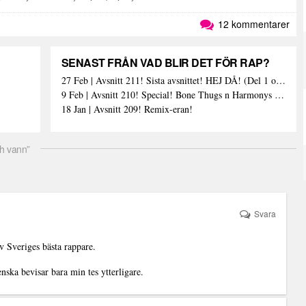
12 kommentarer
SENAST FRÅN VAD BLIR DET FÖR RAP?
27 Feb | Avsnitt 211! Sista avsnittet! HEJ DÅ! (Del 1 och 2)
9 Feb | Avsnitt 210! Special! Bone Thugs n Harmonys album E.1999 Eternal
18 Jan | Avsnitt 209! Remix-eran!
ch vann”
Svara
v Sveriges bästa rappare.
nska bevisar bara min tes ytterligare.