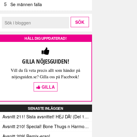
5
Se männen falla
HÅLL DIG UPPDATERAD!
GILLA NÖJESGUIDEN!
Vill du få veta precis allt som händer på
nöjesguiden.se? Gilla oss på Facebook!
GILLA
SENASTE INLÄGGEN
Avsnitt 211! Sista avsnittet! HEJ DÅ! (Del 1 och 2)
Avsnitt 210! Special! Bone Thugs n Harmonys album E.1999 Eternal
Avsnitt 209! Remix-eran!