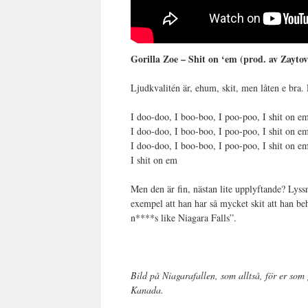
Gorilla Zoe – Shit on ‘em (prod. av Zayto
Ljudkvalitén är, ehum, skit, men låten e bra.
I doo-doo, I boo-boo, I poo-poo, I shit on e
I doo-doo, I boo-boo, I poo-poo, I shit on e
I doo-doo, I boo-boo, I poo-poo, I shit on e
I shit on em
Men den är fin, nästan lite upplyftande? Lyssna
exempel att han har så mycket skit att han be
n****s like Niagara Falls”.
Bild på Niagarafallen, som alltså, för er som g
Kanada.