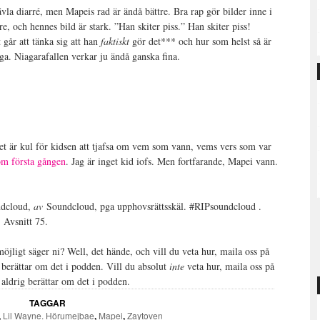
ävla diarré, men Mapeis rad är ändå bättre. Bra rap gör bilder inne i
e, och hennes bild är stark. ”Han skiter piss.” Han skiter piss!
t går att tänka sig att han
faktiskt
gör det*** och hur som helst så är
äga. Niagarafallen verkar ju ändå ganska fina.
t är kul för kidsen att tjafsa om vem som vann, vems vers som var
om första gången
. Jag är inget kid iofs. Men fortfarande, Mapei vann.
undcloud,
av
Soundcloud, pga upphovsrättsskäl. #RIPsoundcloud .
 Avsnitt 75.
öjligt säger ni? Well, det hände, och vill du veta hur, maila oss på
berättar om det i podden. Vill du absolut
inte
veta hur, maila oss på
aldrig berättar om det i podden.
TAGGAR
,
Lil Wayne. Hörumejbae
,
Mapei
,
Zaytoven