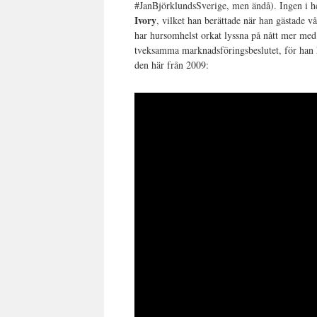
#JanBjörklundsSverige, men ändå). Ingen i he
Ivory
, vilket han berättade när han gästade v
har hursomhelst orkat lyssna på nått mer med 
tveksamma marknadsföringsbeslutet, för han har
den här från 2009: