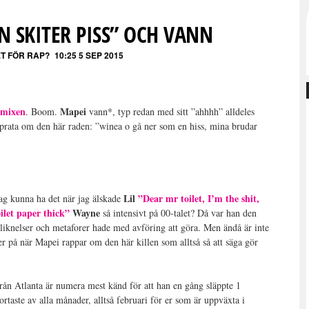
N SKITER PISS” OCH VANN
ET FÖR RAP?
10:25 5 SEP 2015
emixen
Mapei
. Boom.
vann*, typ redan med sitt ”ahhhh” alldeles
prata om den här raden: ”winea o gå ner som en hiss, mina brudar
Lil
”Dear mr toilet, I’m the shit,
jag kunna ha det när jag älskade
ilet paper thick”
Wayne
så intensivt på 00-talet? Då var han den
liknelser och metaforer hade med avföring att göra. Men ändå är inte
er på när Mapei rappar om den här killen som alltså så att säga gör
från Atlanta är numera mest känd för att han en gång släppte 1
ortaste av alla månader, alltså februari för er som är uppväxta i