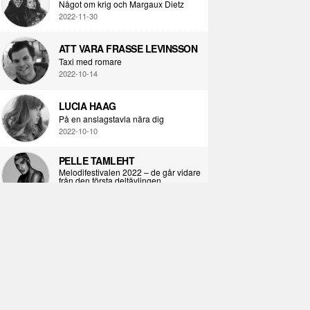
Något om krig och Margaux Dietz
2022-11-30
ATT VARA FRASSE LEVINSSON
Taxi med romare
2022-10-14
LUCIA HAAG
På en anslagstavla nära dig
2022-10-10
PELLE TAMLEHT
Melodifestivalen 2022 – de går vidare
från den första deltävlingen
2022-02-02
I KORPENS SKUGGA
Själva definitionen av ondska
2021-06-28
ÖPPNA BOKEN
Kropps-dagbok
2021-06-24