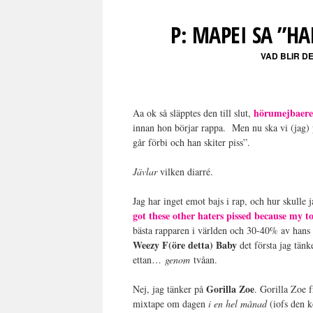
P: MAPEI SA ”HA
VAD BLIR D
hörumejbaer
Aa ok så släpptes den till slut,
innan hon börjar rappa. Men nu ska vi (jag) 
går förbi och han skiter piss”.
Jävlar
vilken diarré.
Jag har inget emot bajs i rap, och hur skulle 
got these other haters pissed because my to
bästa rapparen i världen och 30-40% av hans 
Weezy F(öre detta) Baby
det första jag tänk
ettan…
genom
tvåan.
Gorilla Zoe
Nej, jag tänker på
. Gorilla Zoe 
mixtape om dagen
i en hel månad
(iofs den k