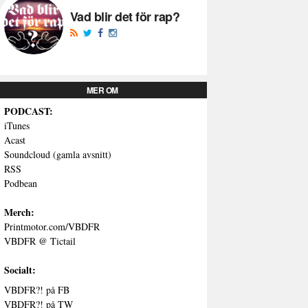
Vad blir det för rap?
MER OM
PODCAST:
iTunes
Acast
Soundcloud (gamla avsnitt)
RSS
Podbean
Merch:
Printmotor.com/VBDFR
VBDFR @ Tictail
Socialt:
VBDFR?! på FB
VBDFR?! på TW