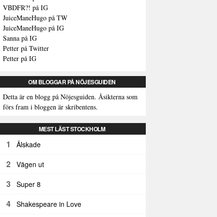
VBDFR?! på IG
JuiceManeHugo på TW
JuiceManeHugo på IG
Sanna på IG
Petter på Twitter
Petter på IG
OM BLOGGAR PÅ NÖJESGUIDEN
Detta är en blogg på Nöjesguiden. Åsikterna som
förs fram i bloggen är skribentens.
MEST LÄST STOCKHOLM
1
Älskade
2
Vägen ut
3
Super 8
4
Shakespeare in Love