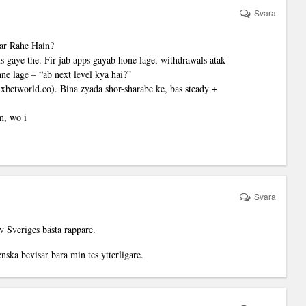
Svara
ar Rahe Hain?
 gaye the. Fir jab apps gayab hone lage, withdrawals atak
ne lage – “ab next level kya hai?”
xbetworld.co). Bina zyada shor-sharabe ke, bas steady +
in, wo i
Svara
v Sveriges bästa rappare.
nska bevisar bara min tes ytterligare.