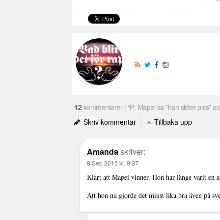
12
kommentarer | “P: Mapei sa ”han skiter piss” o
Skriv kommentar
Tillbaka upp
Amanda
skriver:
8 Sep 2015 kl. 9:37
Klart att Mapei vinner. Hon har länge varit en a
Att hon nu gjorde det minst lika bra även på sve