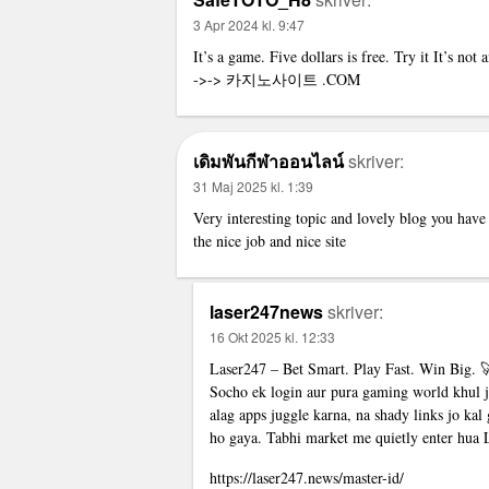
3 Apr 2024 kl. 9:47
It’s a game. Five dollars is free. Try it It’s not
->->
카지노사이트
.COM
เดิมพันกีฬาออนไลน์
skriver:
31 Maj 2025 kl. 1:39
Very interesting topic and lovely blog you hav
the nice job and nice site
laser247news
skriver:
16 Okt 2025 kl. 12:33
Laser247 – Bet Smart. Play Fast. Win Big. 
Socho ek login aur pura gaming world khul ja
alag apps juggle karna, na shady links jo ka
ho gaya. Tabhi market me quietly enter hua L
https://laser247.news/master-id/