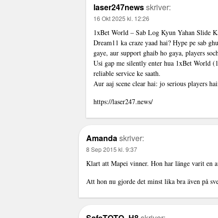
laser247news
skriver:
16 Okt 2025 kl. 12:26
1xBet World – Sab Log Kyun Yahan Slide K
Dream11 ka craze yaad hai? Hype pe sab ghus
gaye, aur support ghaib ho gaya, players soch
Usi gap me silently enter hua 1xBet World (1
reliable service ke saath.
Aur aaj scene clear hai: jo serious players ha
https://laser247.news/
Amanda
skriver:
8 Sep 2015 kl. 9:37
Klart att Mapei vinner. Hon har länge varit en a
Att hon nu gjorde det minst lika bra även på sve
SafeTOTO_H8
skriver: