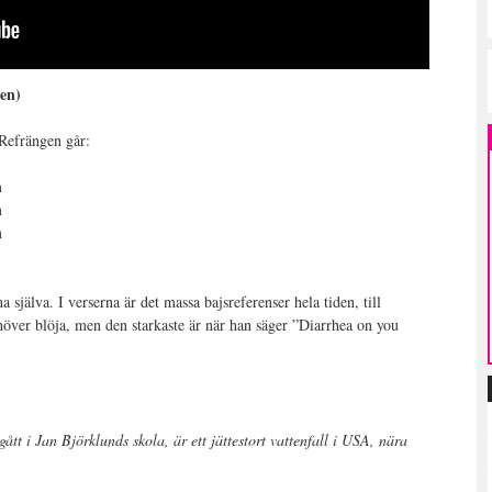
ven)
 Refrängen går:
m
m
m
 själva. I verserna är det massa bajsreferenser hela tiden, till
höver blöja, men den starkaste är när han säger ”Diarrhea on you
ått i Jan Björklunds skola, är ett jättestort vattenfall i USA, nära