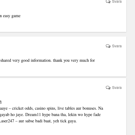
Svara
 an easy game
Svara
e shared very good information. thank you very much for
Svara
🚀
aye – cricket odds, casino spins, live tables aur bonuses. Na
l gayab ho jaye. Dream11 hype bana tha, lekin wo hype fade
aser247 – aur sabse badi baat, yeh tick gaya.