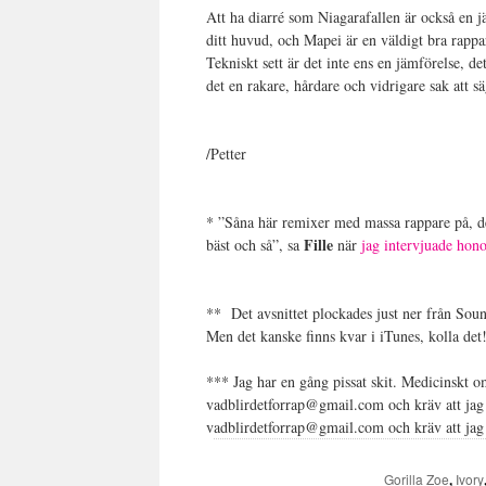
Att ha diarré som Niagarafallen är också en j
ditt huvud, och Mapei är en väldigt bra rappar
Tekniskt sett är det inte ens en jämförelse, de
det en rakare, hårdare och vidrigare sak att s
/Petter
* ”Såna här remixer med massa rappare på, de
Fille
bäst och så”, sa
när
jag intervjuade hon
** Det avsnittet plockades just ner från So
Men det kanske finns kvar i iTunes, kolla det!
*** Jag har en gång pissat skit. Medicinskt om
vadblirdetforrap@gmail.com och kräv att jag 
vadblirdetforrap@gmail.com och kräv att jag 
Gorilla Zoe
,
Ivory