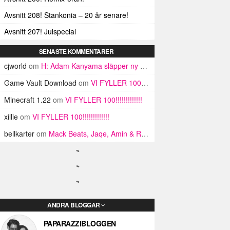
Avsnitt 208! Stankonia – 20 år senare!
Avsnitt 207! Julspecial
SENASTE KOMMENTARER
cjworld
om
H: Adam Kanyama släpper ny EP och video
Game Vault Download
om
VI FYLLER 100!!!!!!!!!!!!!
Minecraft 1.22
om
VI FYLLER 100!!!!!!!!!!!!!
xillie
om
VI FYLLER 100!!!!!!!!!!!!!
bellkarter
om
Mack Beats, Jaqe, Amin & Rosh: Chicken Teriyaki
ANDRA BLOGGAR
PAPARAZZIBLOGGEN