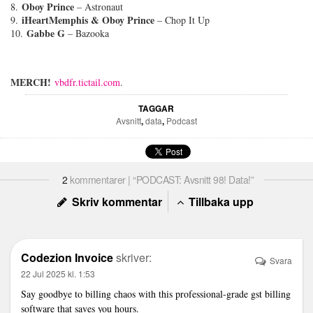
Oboy Prince
8.
– Astronaut
iHeartMemphis & Oboy Prince
9.
– Chop It Up
Gabbe G
10.
– Bazooka
MERCH!
vbdfr.tictail.com
.
TAGGAR
Avsnitt
,
data
,
Podcast
2
kommentarer | “PODCAST: Avsnitt 98! Data!”
Skriv kommentar
Tillbaka upp
Codezion Invoice
skriver:
Svara
22 Jul 2025 kl. 1:53
Say goodbye to billing chaos with this professional-grade
gst billing
software
that saves you hours.