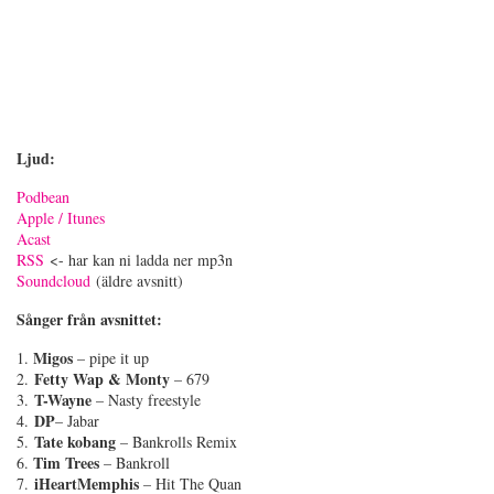
Ljud:
Podbean
Apple / Itunes
Acast
RSS
<- har kan ni ladda ner mp3n
Soundcloud
(äldre avsnitt)
Sånger från avsnittet
:
Migos
1.
– pipe it up
Fetty Wap & Monty
2.
– 679
T-Wayne
3.
– Nasty freestyle
DP
4.
– Jabar
Tate kobang
5.
– Bankrolls Remix
Tim Trees
6.
– Bankroll
iHeartMemphis
7.
– Hit The Quan