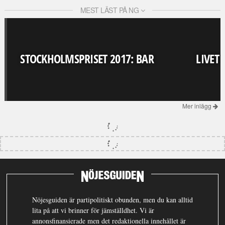
MEST LÄST PÅ NG
STOCKHOLMSPRISET 2017: BAR
LIVET
Mer inlägg
Nöjesguiden är partipolitiskt obunden, men du kan alltid
lita på att vi brinner för jämställdhet. Vi är
annonsfinansierade men det redaktionella innehållet är