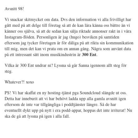
Avsnitt 98!
Vi snackar skitmycket om data. Dvs den information vi alla frivilligt har
gått med på att delge till företag så att de kan lära känna oss bättre än vi
känner oss själva, så att de sedan kan sälja riktade annonser rakt in i våra
Instagram-flöden. Personligen är jag (hugo) besviken på samtiden
eftersom jag tycker företagen är för dåliga på att rikta sin kommunikation
till mig, men det kan vi prata om en annan gång. Några som använt data
300 Ent
på ett intressant sätt inom musikindustrin är
.
Vilka är 300 Ent undrar ni? Lyssna så går Sanna igennom allt steg för
steg.
Whatever?! xoxo
PS! Vi har skaffat en ny hosting-tjänst pga Soundcloud slängde ut oss.
Detta har inneburit att vi har behövt ladda upp alla gamla avsnitt igen
eftersom de inte var tillgängliga i poddtjänster längre. Så de har
eventuellt dykt upp på nytt i era podd-appar, hoppas det inte irriterat! Nu
ska de gå att lyssna på igen i alla fall.