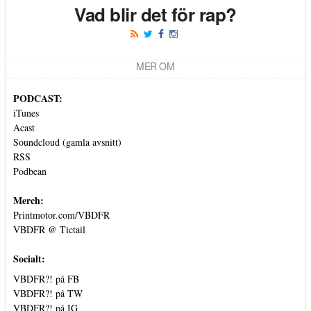
Vad blir det för rap?
MER OM
PODCAST:
iTunes
Acast
Soundcloud (gamla avsnitt)
RSS
Podbean
Merch:
Printmotor.com/VBDFR
VBDFR @ Tictail
Socialt:
VBDFR?! på FB
VBDFR?! på TW
VBDFR?! på IG