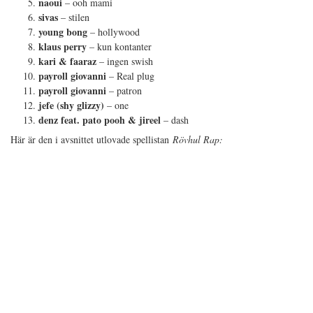
naoui
– ooh mami
sivas
– stilen
young bong
– hollywood
klaus perry
– kun kontanter
kari & faaraz
– ingen swish
payroll giovanni
– Real plug
payroll giovanni
– patron
jefe (shy glizzy)
– one
denz feat. pato pooh & jireel
– dash
Här är den i avsnittet utlovade spellistan
Rövhul Rap: