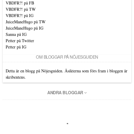
VBDFR?! på FB
VBDFR?! på TW
VBDFR?! på IG
JuiceManeHugo på TW
JuiceManeHugo på IG
Sanna på IG
Petter på Twitter
Petter på IG
OM BLOGGAR PÅ NÖJESGUIDEN
Detta är en blogg på Nöjesguiden. Åsikterna som förs fram i bloggen är
skribentens.
ANDRA BLOGGAR