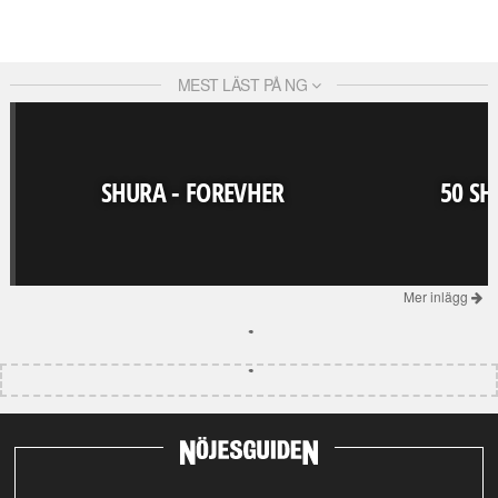
MEST LÄST PÅ NG
SHURA - FOREVHER
50 SH
Mer inlägg