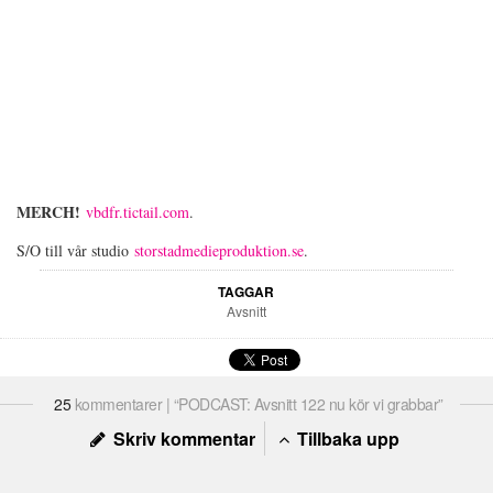
MERCH!
vbdfr.tictail.com
.
S/O till vår studio
storstadmedieproduktion.se
.
TAGGAR
Avsnitt
25
kommentarer | “PODCAST: Avsnitt 122 nu kör vi grabbar”
Skriv kommentar
Tillbaka upp