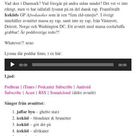
Vad sker i Danmark? Vad föregår på andra sidan sundet? Det vet vi inte
riktigt, men vi har iallafall lyssnat på en del dansk rap. Framförallt
Icekiids
GP
Afrodansker
som är ren *fem eld-emojis*. I övrigt
innehåller avsnittet massa ny rap, samt inte ny rap, från Västerort,
Detroit, Norge och Washington DC. Ett avsnitt med massa coola/tuffa
grabbar! Är poddsverige redo??
Whatever?! xoxo
Lyssna där poddar finns, t ex här:
Ljudspelare
00:00
00:00
Ljud:
Podbean
|
iTunes / Podcaster Subscribe
|
Android
Subscribe
|
Acast
|
RSS
|
Soundcloud
(äldre avsnitt)
Sånger från avsnittet:
jaffar byn
– ghetto starz
icekiid
– blondiner & brunetter
icekiid
– gör det på
icekiid
– afrikaner