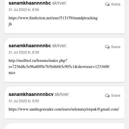
sanamkhaannnnbc
skriver:
Svara
31 Jul 2022 kl. 8:56
https://www.fimfiction.net/user/513159/mandptracking
jh
sanamkhaannnnbc
skriver:
Svara
31 Jul 2022 kl. 8:59
http://molbiol.ru/forums/index.php?
s=7236d8c5e96a80f9e7b56466b5c905c1&showuser=1231600
nice
sanamkhaannnnbcv
skriver:
Svara
31 Jul 2022 kl. 9:00
https://www.sandiegoreader.com/users/selenataylorpak@gmail.com/