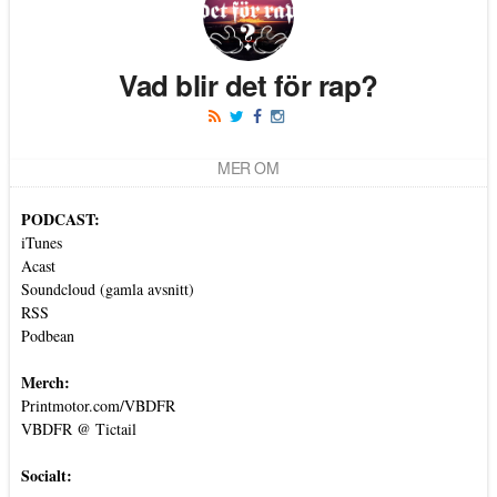
Vad blir det för rap?
MER OM
PODCAST:
iTunes
Acast
Soundcloud (gamla avsnitt)
RSS
Podbean
Merch:
Printmotor.com/VBDFR
VBDFR @ Tictail
Socialt: