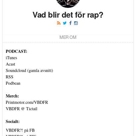
Vad blir det för rap?
MER OM
PODCAST:
iTunes
Acast
Soundcloud (gamla avsnitt)
RSS
Podbean
Merch:
Printmotor.com/VBDFR
VBDFR @ Tictail
Socialt:
VBDFR?! på FB