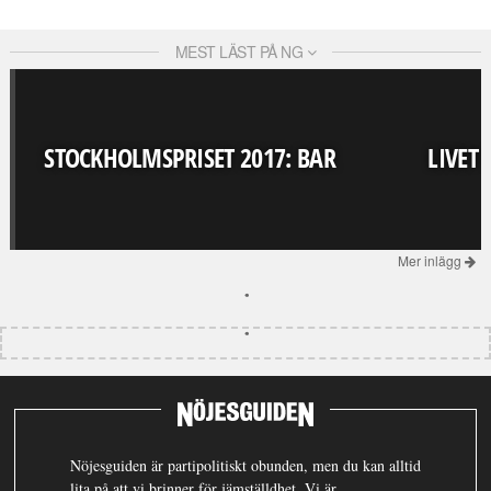
MEST LÄST PÅ NG
STOCKHOLMSPRISET 2017: BAR
LIVET
Mer inlägg
Nöjesguiden är partipolitiskt obunden, men du kan alltid
lita på att vi brinner för jämställdhet. Vi är