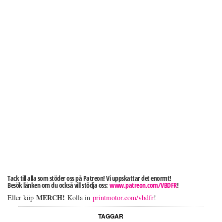
Tack till alla som stöder oss på Patreon! Vi uppskattar det enormt!
Besök länken om du också vill stödja oss:
www.patreon.com/VBDFR
!
MERCH!
Eller köp
Kolla in
printmotor.com/vbdfr
!
TAGGAR