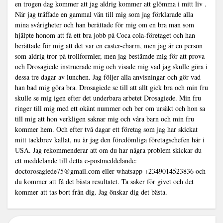
en trogen dag kommer att jag aldrig kommer att glömma i mitt liv .
När jag träffade en gammal vän till mig som jag förklarade alla
mina svårigheter och han berättade för mig om en bra man som
hjälpte honom att få ett bra jobb på Coca cola-företaget och han
berättade för mig att det var en caster-charm, men jag är en person
som aldrig tror på trollformler, men jag bestämde mig för att prova
och Drosagiede instruerade mig och visade mig vad jag skulle göra i
dessa tre dagar av lunchen. Jag följer alla anvisningar och gör vad
han bad mig göra bra. Drosagiede se till att allt gick bra och min fru
skulle se mig igen efter det underbara arbetet Drosagiede. Min fru
ringer till mig med ett okänt nummer och ber om ursäkt och hon sa
till mig att hon verkligen saknar mig och våra barn och min fru
kommer hem. Och efter två dagar ett företag som jag har skickat
mitt tackbrev kallat, nu är jag den föredömliga företagschefen här i
USA. Jag rekommenderar att om du har några problem skickar du
ett meddelande till detta e-postmeddelande:
doctorosagiede75@gmail.com
eller whatsapp +2349014523836 och
du kommer att få det bästa resultatet. Ta saker för givet och det
kommer att tas bort från dig. Jag önskar dig det bästa.