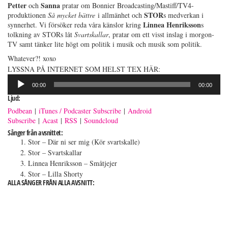
Petter
Sanna
och
pratar om Bonnier Broadcasting/Mastiff/TV4-
STOR
produktionen
Så mycket bättre
i allmänhet och
s medverkan i
Linnea Henriksson
synnerhet. Vi försöker reda våra känslor kring
s
tolkning av STORs låt
Svartskallar
, pratar om ett visst inslag i morgon-
TV samt tänker lite högt om politik i musik och musik som politik.
Whatever?! xoxo
LYSSNA PÅ INTERNET SOM HELST TEX HÄR:
Ljudspelare
00:00
00:00
Ljud:
Podbean
|
iTunes / Podcaster Subscribe
|
Android
Subscribe
|
Acast
|
RSS
|
Soundcloud
Sånger från avsnittet:
Stor – Där ni ser mig (Kör svartskalle)
Stor – Svartskallar
Linnea Henriksson – Småtjejer
Stor – Lilla Shorty
ALLA SÅNGER FRÅN ALLA AVSNITT: