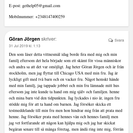
E-post:
gethelp05@gmail.com
Mobilnummer: +2348147400259
Göran Jörgen
skriver:
Svara
31 Jul 2019 kl. 1:13
Den som läser detta vittnesmål idag borde fira med mig och min
familj eftersom det hela började som ett skämt för vissa människor
och andra sa att det var omöjligt. Jag heter Göran Jörgen och är från
stockholm, men jag flyttar till Chicago USA med min fru. Jag är
lyckligt gift med två barn och en vacker fru. Något hemskt hände
med min familj, jag tappade jobbet och min fru lämnade mitt hus
eftersom jag inte kunde ta hand om mig själv och familjen. henne
och mina barn vid den tidpunkten. Jag lyckades i nio år, ingen fru
stödde mig för att ta hand om barnen. Jag försöker skicka ett
testmeddelande till min fru men hon hindrar mig från att prata med
henne. Jag försöker prata med hennes vän och hennes familj men
jag vet fortfarande att någon kan hjälpa mig och jag har skickat
begäran senare till så många företag, men ändå ring inte mig, förrän