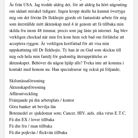
Är från USA. Jag trodde aldrig det, för att aldrig ha hört någonting
om sådant mirakel tidigare. Ingen kropp skulle ha kunnat övertyga
mig om det förrän Dr Ilekhojie gjorde ett fantastiskt arbete för mig
som återställde mitt äktenskap med 4 år genom att få tillbaka min
skilda fru inom 48 timmar, precis som jag läste på internet. Jag blev
verkligen chockad när min fru kom hem och bad om förlåtelse att
acceptera ryggen. Är verkligen kortfattad för att visa min
uppskattning till Dr Ilekhojie. Ty han är en Gud som skickas till
mig och hela min familj för gudomlig återupprättelse av
äktenskapet. Behöver du någon hjälp alls? Tveka inte att komma i
kontakt med honom nu. Han specialiserar sig också på följande;
Skilsmässaförsoning
Äktenskapsförsoning
Affärsutveckling
Främjande på din arbetsplats / kontor
Göra banker att bevilja lån
Botemedel av sjukdomar som; Cancer, HIV, aids, zika virus E.T.C.
Få din EX / lover tillbaka
Få din fru / man tillbaka
Få din pojkvän / flickvän tillbaka