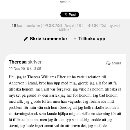
Avsnitt
18
kommentarer | “PODCAST: Avsnitt 161 – STOR i ”Så mycket
bättre””
Skriv kommentar
Tillbaka upp
Theresa
skriver:
Svara
22 Dec 2018 kl. 3:05
Hej, jag är Theresa Williams Efter att ha varit i relation till
Anderson i åratal, bröt han upp med mig, gjorde jag allt för att få
tillbaka honom, men allt var förgäves, jag ville ha honom tillbaka så
mycket på grund av den kärlek jag har för honom, Jag bad honom
med allt, jag gjorde löften men han vägrade. Jag förklarade mitt
problem för min vän och hon föreslog att jag hellre skulle kontakta
en stavningskrock som kunde hjälpa mig att ställa en stavning för att
få tillbaka honom, men jag är den typ som aldrig trodde att jag
stavat, jag hade inget annat val än att prova det, jag mailade