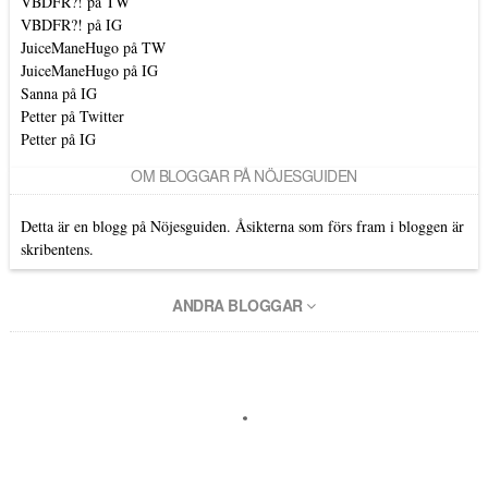
VBDFR?! på TW
VBDFR?! på IG
JuiceManeHugo på TW
JuiceManeHugo på IG
Sanna på IG
Petter på Twitter
Petter på IG
OM BLOGGAR PÅ NÖJESGUIDEN
Detta är en blogg på Nöjesguiden. Åsikterna som förs fram i bloggen är
skribentens.
ANDRA BLOGGAR