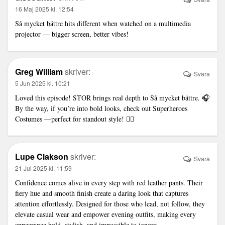
16 Maj 2025 kl. 12:54
Så mycket bättre hits different when watched on a
multimedia
projector
— bigger screen, better vibes!
Greg William
skriver:
Svara
5 Jun 2025 kl. 10:21
Loved this episode! STOR brings real depth to Så mycket bättre. 🎧
By the way, if you’re into bold looks, check out
Superheroes
Costumes
—perfect for standout style! 🦸‍♂️
Lupe Clakson
skriver:
Svara
21 Jul 2025 kl. 11:59
Confidence comes alive in every step with red leather pants. Their
fiery hue and smooth finish create a daring look that captures
attention effortlessly. Designed for those who lead, not follow, they
elevate casual wear and empower evening outfits, making every
appearance bold, stylish, and impossible to ignore.