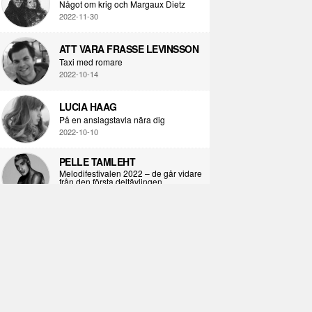
Något om krig och Margaux Dietz
2022-11-30
ATT VARA FRASSE LEVINSSON
Taxi med romare
2022-10-14
LUCIA HAAG
På en anslagstavla nära dig
2022-10-10
PELLE TAMLEHT
Melodifestivalen 2022 – de går vidare
från den första deltävlingen
2022-02-02
I KORPENS SKUGGA
Själva definitionen av ondska
2021-06-28
ÖPPNA BOKEN
Kropps-dagbok
2021-06-24