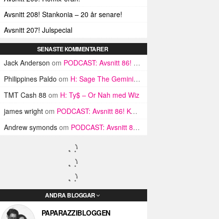
Avsnitt 208! Stankonia – 20 år senare!
Avsnitt 207! Julspecial
SENASTE KOMMENTARER
Jack Anderson
om
PODCAST: Avsnitt 86! KÖNSKRIG
Philippines Paldo
om
H: Sage The Geminis karriärstrappa
TMT Cash 88
om
H: Ty$ – Or Nah med Wiz
james wright
om
PODCAST: Avsnitt 86! KÖNSKRIG
Andrew symonds
om
PODCAST: Avsnitt 86! KÖNSKRIG
ANDRA BLOGGAR
PAPARAZZIBLOGGEN