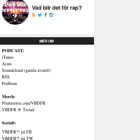
Vad blir det för rap?
MER OM
PODCAST:
iTunes
Acast
Soundcloud (gamla avsnitt)
RSS
Podbean
Merch:
Printmotor.com/VBDFR
VBDFR @ Tictail
Socialt:
VBDFR?! på FB
VBDFR?! på TW