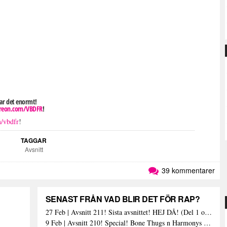
tar det enormt!
eon.com/VBDFR
!
m/vbdfr
!
TAGGAR
Avsnitt
39 kommentarer
SENAST FRÅN VAD BLIR DET FÖR RAP?
27 Feb | Avsnitt 211! Sista avsnittet! HEJ DÅ! (Del 1 och 2)
9 Feb | Avsnitt 210! Special! Bone Thugs n Harmonys album E.1999 Eternal