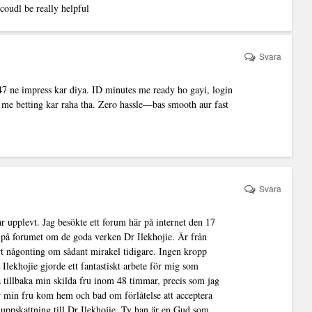
 coudl be really helpful
Svara
47 ne impress kar diya. ID minutes me ready ho gayi, login
s me betting kar raha tha. Zero hassle—bas smooth aur fast
Svara
r upplevt. Jag besökte ett forum här på internet den 17
d på forumet om de goda verken Dr Ilekhojie. Är från
ört någonting om sådant mirakel tidigare. Ingen kropp
Ilekhojie gjorde ett fantastiskt arbete för mig som
å tillbaka min skilda fru inom 48 timmar, precis som jag
är min fru kom hem och bad om förlåtelse att acceptera
n uppskattning till Dr Ilekhojie. Ty han är en Gud som