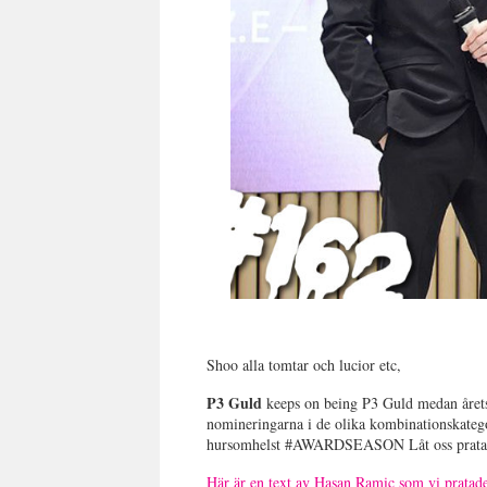
Shoo alla tomtar och lucior etc,
P3 Guld
keeps on being P3 Guld medan åre
nomineringarna i de olika kombinationskate
hursomhelst #AWARDSEASON Låt oss prata
Här är en text av Hasan Ramic som vi pratad