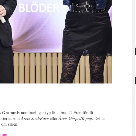
Grammis
ts
-nomineringar typ är… bra..?? Framförallt
gorierna som
Årets
Soul/Rave
eller
Årets Gospel/K-pop
. Det är
 om saken.
e om.