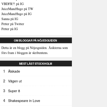
VBDFR?! på IG
JuiceManeHugo på TW
JuiceManeHugo på IG
Sanna på IG
Petter på Twitter
Petter på IG
OM BLOGGAR PÅ NÖJESGUIDEN
Detta är en blogg på Nöjesguiden. Åsikterna som
förs fram i bloggen är skribentens.
MEST LÄST STOCKHOLM
1
Älskade
2
Vägen ut
3
Super 8
4
Shakespeare in Love