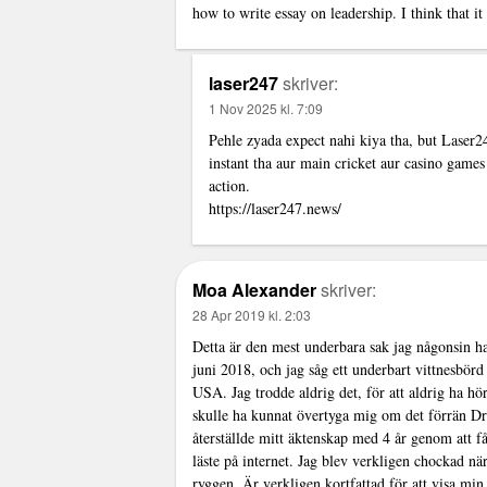
how to write essay on leadership. I think that it
laser247
skriver:
1 Nov 2025 kl. 7:09
Pehle zyada expect nahi kiya tha, but Laser2
instant tha aur main cricket aur casino game
action.
https://laser247.news/
Moa Alexander
skriver:
28 Apr 2019 kl. 2:03
Detta är den mest underbara sak jag någonsin ha
juni 2018, och jag såg ett underbart vittnesbör
USA. Jag trodde aldrig det, för att aldrig ha h
skulle ha kunnat övertyga mig om det förrän Dr 
återställde mitt äktenskap med 4 år genom att f
läste på internet. Jag blev verkligen chockad n
ryggen. Är verkligen kortfattad för att visa mi