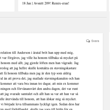
18 Jan | Avsnitt 209! Remix-eran!
Svara
i relation till Anderson i åratal bröt han upp med mig,
llt var förgäves, jag ville ha honom tillbaka så mycket på
 honom med allt, jag gjorde löften men han vägrade. Jag
eslog att jag hellre skulle kontakta en stavningskastare
 att få honom tillbaka men jag är den typ som aldrig
 val än att prova det, jag mailade stavningskanalen och han
llt kommer att vara bra innan tre dagar, att min ex kommer
tavningen och förvånansvärt den andra dagen, det var runt
tt jag svarade samtalet och allt han sa var att han var så
kulle återvända till honom, att han älskar mig så mycket.
 vi började leva tillsammans lyckligt igen. Sedan dess har
em med förhållandet, skulle jag vara till hjälp för en