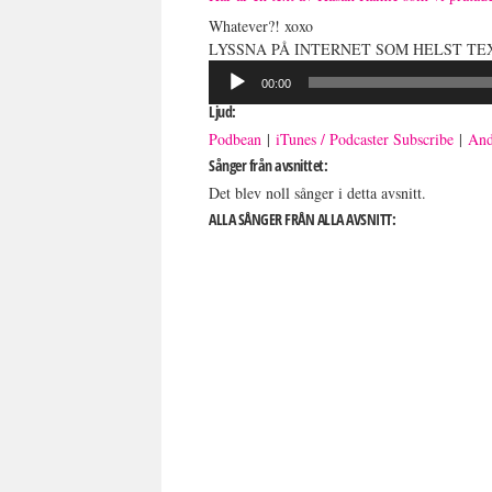
Whatever?! xoxo
LYSSNA PÅ INTERNET SOM HELST TE
Ljudspelare
00:00
Ljud:
Podbean
|
iTunes / Podcaster Subscribe
|
And
Sånger från avsnittet:
Det blev noll sånger i detta avsnitt.
ALLA SÅNGER FRÅN ALLA AVSNITT: