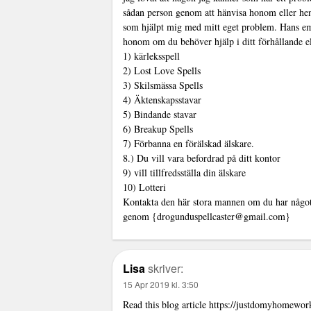
sådan person genom att hänvisa honom eller hen
som hjälpt mig med mitt eget problem. Hans e
honom om du behöver hjälp i ditt förhållande el
1) kärleksspell
2) Lost Love Spells
3) Skilsmässa Spells
4) Äktenskapsstavar
5) Bindande stavar
6) Breakup Spells
7) Förbanna en förälskad älskare.
8.) Du vill vara befordrad på ditt kontor
9) vill tillfredsställa din älskare
10) Lotteri
Kontakta den här stora mannen om du har något
genom {drogunduspellcaster@gmail.com}
Lisa
skriver:
15 Apr 2019 kl. 3:50
Read this blog article
https://justdomyhomework