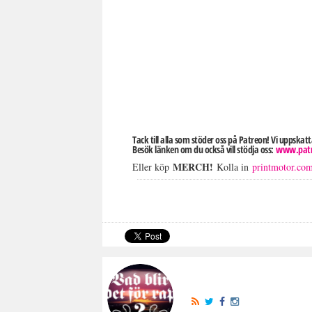
Tack till alla som stöder oss på Patreon! Vi uppskat
Besök länken om du också vill stödja oss:
www.patr
MERCH!
Eller köp
Kolla in
printmotor.co