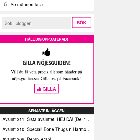
5
Se männen falla
HÅLL DIG UPPDATERAD!
GILLA NÖJESGUIDEN!
Vill du få veta precis allt som händer på
nöjesguiden.se? Gilla oss på Facebook!
GILLA
SENASTE INLÄGGEN
Avsnitt 211! Sista avsnittet! HEJ DÅ! (Del 1 och 2)
Avsnitt 210! Special! Bone Thugs n Harmonys album E.1999 Eternal
Avsnitt 209! Remix-eran!