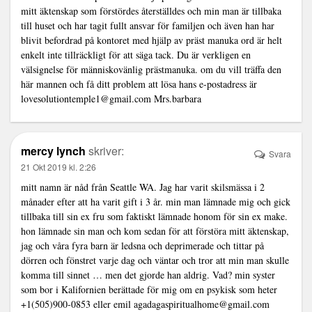
mitt äktenskap som förstördes återställdes och min man är tillbaka
till huset och har tagit fullt ansvar för familjen och även han har
blivit befordrad på kontoret med hjälp av präst manuka ord är helt
enkelt inte tillräckligt för att säga tack. Du är verkligen en
välsignelse för människovänlig prästmanuka. om du vill träffa den
här mannen och få ditt problem att lösa hans e-postadress är
lovesolutiontemple1@gmail.com
Mrs.barbara
mercy lynch
skriver:
Svara
21 Okt 2019 kl. 2:26
mitt namn är nåd från Seattle WA. Jag har varit skilsmässa i 2
månader efter att ha varit gift i 3 år. min man lämnade mig och gick
tillbaka till sin ex fru som faktiskt lämnade honom för sin ex make.
hon lämnade sin man och kom sedan för att förstöra mitt äktenskap,
jag och våra fyra barn är ledsna och deprimerade och tittar på
dörren och fönstret varje dag och väntar och tror att min man skulle
komma till sinnet … men det gjorde han aldrig. Vad? min syster
som bor i Kalifornien berättade för mig om en psykisk som heter
+1(505)900-0853 eller emil
agadagaspiritualhome@gmail.com