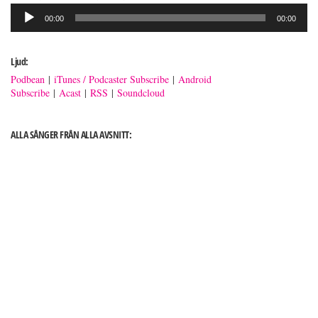
Ljudspelare
00:00
00:00
Ljud:
Podbean
|
iTunes / Podcaster Subscribe
|
Android
Subscribe
|
Acast
|
RSS
|
Soundcloud
ALLA SÅNGER FRÅN ALLA AVSNITT: