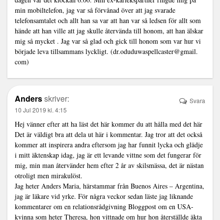
min mobiltelefon, jag var så förvånad över att jag svarade
telefonsamtalet och allt han sa var att han var så ledsen för allt som
hände att han ville att jag skulle återvända till honom, att han älskar
mig så mycket . Jag var så glad och gick till honom som var hur vi
började leva tillsammans lyckligt. (dr.oduduwaspellcaster@gmail.
com)
Anders
skriver:
Svara
10 Jul 2019 kl. 4:15
Hej vänner efter att ha läst det här kommer du att hålla med det här
Det är väldigt bra att dela ut här i kommentar. Jag tror att det också
kommer att inspirera andra eftersom jag har funnit lycka och glädje
i mitt äktenskap idag, jag är ett levande vittne som det fungerar för
mig, min man återvänder hem efter 2 år av skilsmässa, det är nästan
otroligt men mirakulöst.
Jag heter Anders Maria, härstammar från Buenos Aires – Argentina,
jag är läkare vid yrke. För några veckor sedan läste jag liknande
kommentarer om en relationsrådgivning Bloggpost om en USA-
kvinna som heter Theresa, hon vittnade om hur hon återställde äkta