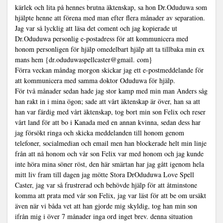
kärlek och lita på hennes brutna äktenskap, sa hon Dr.Oduduwa som
hjälpte henne att förena med man efter flera månader av separation.
Jag var så lycklig att läsa det coment och jag kopierade ut
Dr.Oduduwa personlig e-postadress för att kommunicera med
honom personligen för hjälp omedelbart hjälp att ta tillbaka min ex
mans hem {dr.oduduwaspellcaster@gmail. com}
Förra veckan måndag morgon skickar jag ett e-postmeddelande för
att kommunicera med samma doktor Oduduwa för hjälp.
För två månader sedan hade jag stor kamp med min man Anders såg
han rakt in i mina ögon; sade att vårt äktenskap är över, han sa att
han var färdig med vårt äktenskap, tog bort min son Felix och reser
vårt land för att bo i Kanada med en annan kvinna, sedan dess har
jag försökt ringa och skicka meddelanden till honom genom
telefoner, socialmedian och email men han blockerade helt min linje
från att nå honom och vår son Felix var med honom och jag kunde
inte höra mina söner röst, den här smärtan har jag gått igenom hela
mitt liv fram till dagen jag mötte Stora DrOduduwa Love Spell
Caster, jag var så frustrerad och behövde hjälp för att åtminstone
komma att prata med vår son Felix, jag var läst för att be om ursäkt
även när vi båda vet att han gjorde mig skyldig, tog han min son
ifrån mig i över 7 månader inga ord inget brev. denna situation