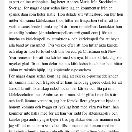
expert online webbplats. Jag heter Andrea Maria från Stockholm-
Sverige, för några dagar sedan läste jag en kommentar från en
spansk dam som heter Katie. Hon delade sitt vittnesbörd om hur hon
möter sin sanna kärleksman (hon hittar en livspartner) efter att ha
varit ensamstående i omkring 14 år , men omedelbart kontaktar hon
en andlig healare {dr.oduduwaspellcaster@gmail.com} för att
luncha en kärleksspell av attraktions- och kärleksspell för att bryta
alla band av ensamhet. Två veckor efter att hon hittar äkta kärlek,
och idag är hon förlovad och blir beredd på Christman och New
Year semester för att fira kärlek med sin nya, hittade kärlek. Jag var
mycket glad för att hon delar hennes kärleksbevis och hur hon hittar
sådan mirakulös hjälp, jag kopierade e-postadress.
För några dagar sedan kom jag ihåg att skicka e-postmeddelanden
till samma man och frågade efter hans helo. Jag gjorde också för att
återställa mitt äktenskap också locka mer kärlek och lita på min
kärleksrelation med Ambrose, min man. vi är gifta i mer än 6 år
och ändå lämnar varandra, jag har försökt flera gånger att bjuda in
honom komma och bygga ett lyckligt hem med våra två barn, han
kommer inte hålla med för att han var rädd för äktenskapsliv och
kanske jaga andra yngre tjejer i tro, jag älskar den här mannen och
jag vill att mina barn ska växa tillsammans med honom med en
fullständig familj, jag gjorde allt för att få hjälp över hela världen