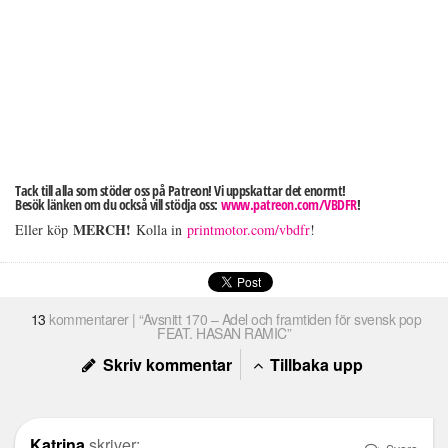
Tack till alla som stöder oss på Patreon! Vi uppskattar det enormt!
Besök länken om du också vill stödja oss:
www.patreon.com/VBDFR
!
MERCH!
Eller köp
Kolla in
printmotor.com/vbdfr
!
13
kommentarer | “Avsnitt 170 – Adel och framtiden för svensk pop
FEAT. HASAN RAMIC”
Skriv kommentar
Tillbaka upp
Katrina
skriver: