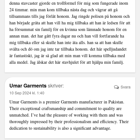
denna stavcaster gjorde en trollformel för mig som fungerade inom
24 timmar. min man kom tillbaka nästa dag och vägrar att gå
tillsammans tills jag förlåt honom. Jag ringde polisen på honom och
han började gråta att han vill ha mig tillbaka att han är ledsen för att
ha försummat sin familj för en kvinna som lämnade honom för en
annan man. det har gått fyra dagar nu och han vill fortfarande ha
mig tillbaka eller så skulle han inte äta alls. han sa att han skulle
svälta och dö om jag inte tar tillbaka honom. det här spelljudandet
är fantastiskt, jag är så glad att min man vill komma tillbaka med
alla medel. Jag älskar det här stavhjulet för att hjälpa min familj.
Umar Garments
skriver:
Svara
10 Sep 2024 kl. 1:40
Umar Garments is a premier
Garments manufacturer in Pakistan
.
Their exceptional craftsmanship and commitment to quality are
unmatched. I’ve had the pleasure of working with them and was
thoroughly impressed by their professionalism and efficiency. Their
dedication to sustainability is also a significant advantage.