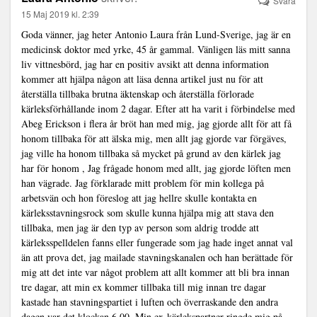
Svara
15 Maj 2019 kl. 2:39
Goda vänner, jag heter Antonio Laura från Lund-Sverige, jag är en
medicinsk doktor med yrke, 45 år gammal. Vänligen läs mitt sanna
liv vittnesbörd, jag har en positiv avsikt att denna information
kommer att hjälpa någon att läsa denna artikel just nu för att
återställa tillbaka brutna äktenskap och återställa förlorade
kärleksförhållande inom 2 dagar. Efter att ha varit i förbindelse med
Abeg Erickson i flera år bröt han med mig, jag gjorde allt för att få
honom tillbaka för att älska mig, men allt jag gjorde var förgäves,
jag ville ha honom tillbaka så mycket på grund av den kärlek jag
har för honom , Jag frågade honom med allt, jag gjorde löften men
han vägrade. Jag förklarade mitt problem för min kollega på
arbetsvän och hon föreslog att jag hellre skulle kontakta en
kärleksstavningsrock som skulle kunna hjälpa mig att stava den
tillbaka, men jag är den typ av person som aldrig trodde att
kärleksspelldelen fanns eller fungerade som jag hade inget annat val
än att prova det, jag mailade stavningskanalen och han berättade för
mig att det inte var något problem att allt kommer att bli bra innan
tre dagar, att min ex kommer tillbaka till mig innan tre dagar
kastade han stavningspartiet i luften och överraskande den andra
dagen var det klockan 6.00. Min ex-kärlekspartner ringde mig på