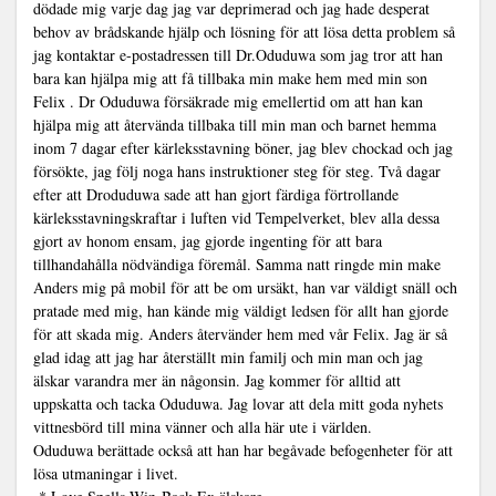
dödade mig varje dag jag var deprimerad och jag hade desperat
behov av brådskande hjälp och lösning för att lösa detta problem så
jag kontaktar e-postadressen till Dr.Oduduwa som jag tror att han
bara kan hjälpa mig att få tillbaka min make hem med min son
Felix . Dr Oduduwa försäkrade mig emellertid om att han kan
hjälpa mig att återvända tillbaka till min man och barnet hemma
inom 7 dagar efter kärleksstavning böner, jag blev chockad och jag
försökte, jag följ noga hans instruktioner steg för steg. Två dagar
efter att Droduduwa sade att han gjort färdiga förtrollande
kärleksstavningskraftar i luften vid Tempelverket, blev alla dessa
gjort av honom ensam, jag gjorde ingenting för att bara
tillhandahålla nödvändiga föremål. Samma natt ringde min make
Anders mig på mobil för att be om ursäkt, han var väldigt snäll och
pratade med mig, han kände mig väldigt ledsen för allt han gjorde
för att skada mig. Anders återvänder hem med vår Felix. Jag är så
glad idag att jag har återställt min familj och min man och jag
älskar varandra mer än någonsin. Jag kommer för alltid att
uppskatta och tacka Oduduwa. Jag lovar att dela mitt goda nyhets
vittnesbörd till mina vänner och alla här ute i världen.
Oduduwa berättade också att han har begåvade befogenheter för att
lösa utmaningar i livet.