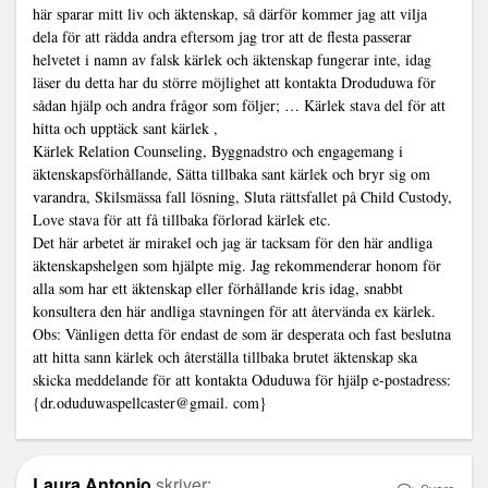
här sparar mitt liv och äktenskap, så därför kommer jag att vilja
dela för att rädda andra eftersom jag tror att de flesta passerar
helvetet i namn av falsk kärlek och äktenskap fungerar inte, idag
läser du detta har du större möjlighet att kontakta Droduduwa för
sådan hjälp och andra frågor som följer; … Kärlek stava del för att
hitta och upptäck sant kärlek ,
Kärlek Relation Counseling, Byggnadstro och engagemang i
äktenskapsförhållande, Sätta tillbaka sant kärlek och bryr sig om
varandra, Skilsmässa fall lösning, Sluta rättsfallet på Child Custody,
Love stava för att få tillbaka förlorad kärlek etc.
Det här arbetet är mirakel och jag är tacksam för den här andliga
äktenskapshelgen som hjälpte mig. Jag rekommenderar honom för
alla som har ett äktenskap eller förhållande kris idag, snabbt
konsultera den här andliga stavningen för att återvända ex kärlek.
Obs: Vänligen detta för endast de som är desperata och fast beslutna
att hitta sann kärlek och återställa tillbaka brutet äktenskap ska
skicka meddelande för att kontakta Oduduwa för hjälp e-postadress:
{dr.oduduwaspellcaster@gmail. com}
Laura Antonio
skriver: