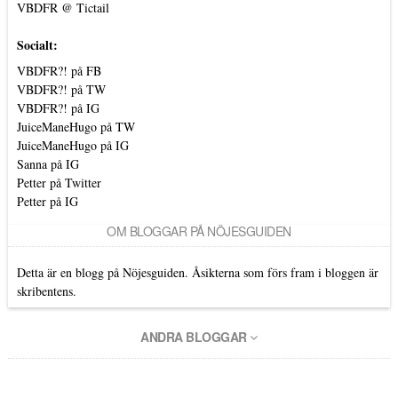
VBDFR @ Tictail
Socialt:
VBDFR?! på FB
VBDFR?! på TW
VBDFR?! på IG
JuiceManeHugo på TW
JuiceManeHugo på IG
Sanna på IG
Petter på Twitter
Petter på IG
OM BLOGGAR PÅ NÖJESGUIDEN
Detta är en blogg på Nöjesguiden. Åsikterna som förs fram i bloggen är
skribentens.
ANDRA BLOGGAR