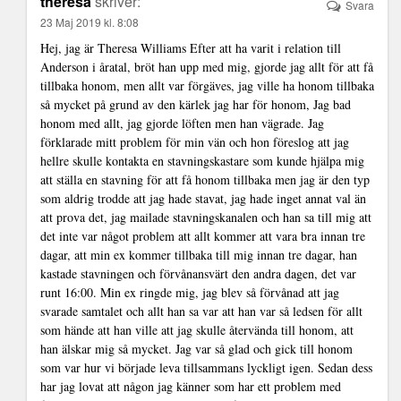
theresa
skriver:
Svara
23 Maj 2019 kl. 8:08
Hej, jag är Theresa Williams Efter att ha varit i relation till
Anderson i åratal, bröt han upp med mig, gjorde jag allt för att få
tillbaka honom, men allt var förgäves, jag ville ha honom tillbaka
så mycket på grund av den kärlek jag har för honom, Jag bad
honom med allt, jag gjorde löften men han vägrade. Jag
förklarade mitt problem för min vän och hon föreslog att jag
hellre skulle kontakta en stavningskastare som kunde hjälpa mig
att ställa en stavning för att få honom tillbaka men jag är den typ
som aldrig trodde att jag hade stavat, jag hade inget annat val än
att prova det, jag mailade stavningskanalen och han sa till mig att
det inte var något problem att allt kommer att vara bra innan tre
dagar, att min ex kommer tillbaka till mig innan tre dagar, han
kastade stavningen och förvånansvärt den andra dagen, det var
runt 16:00. Min ex ringde mig, jag blev så förvånad att jag
svarade samtalet och allt han sa var att han var så ledsen för allt
som hände att han ville att jag skulle återvända till honom, att
han älskar mig så mycket. Jag var så glad och gick till honom
som var hur vi började leva tillsammans lyckligt igen. Sedan dess
har jag lovat att någon jag känner som har ett problem med