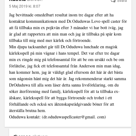
Svara
5 Maj 2019 kl. 8:07
Jag bevittnade omedelbart resultat inom tre dagar efter att ha
kontaktat kommunikationen med Dr.Oduduwas Love-spell caster för
att få tillbaka min ex pojkvän efter 3 månader vi har bott iväg, jag
är glad att rapportera att min man och jag är tillbaka på spår kom
tillbaka till mig med mer kärlek och förtroende.
Min djupa tacksamhet går till Dr.Oduduwa lunchade en magisk
kärleksspell på min vägnar i hans tempel. Det var efter tre dagar
min ex ringde mig på telefonsamtal för att be om ursäkt och be om
förlåtelse, jag fick ett telefonsamtal från Anderson min man idag,
han kommer hem, jag är väldigt glad eftersom det här är det bästa
som någonsin hänt mig det här år. Jag rekommenderar starkt samma
DrOduduwa till alla som läser detta sanna livsförklaring, om du
söker återförening med familj, kärleksspell för att ta tillbaka ex-
älskare, kärleksspell för att bygga förtroende och trohet i ett
förhållande och också sex äktenskapsrådgivande böner för att
återställa brutna hem.
Oduduwa kontakt: (dr.oduduwaspellcaster@gmail. com)