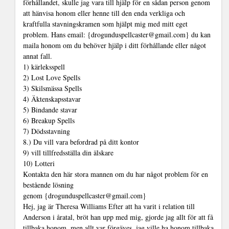
förhållandet, skulle jag vara till hjälp för en sådan person genom
att hänvisa honom eller henne till den enda verkliga och
kraftfulla stavningskramen som hjälpt mig med mitt eget
problem. Hans email: {drogunduspellcaster@gmail.com} du kan
maila honom om du behöver hjälp i ditt förhållande eller något
annat fall.
1) kärleksspell
2) Lost Love Spells
3) Skilsmässa Spells
4) Äktenskapsstavar
5) Bindande stavar
6) Breakup Spells
7) Dödsstavning
8.) Du vill vara befordrad på ditt kontor
9) vill tillfredsställa din älskare
10) Lotteri
Kontakta den här stora mannen om du har något problem för en
bestående lösning
genom {drogunduspellcaster@gmail.com}
Hej, jag är Theresa Williams Efter att ha varit i relation till
Anderson i åratal, bröt han upp med mig, gjorde jag allt för att få
tillbaka honom, men allt var förgäves, jag ville ha honom tillbaka