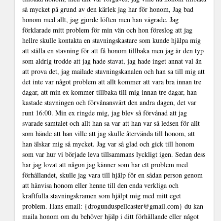
så mycket på grund av den kärlek jag har för honom, Jag bad
honom med allt, jag gjorde löften men han vägrade. Jag
förklarade mitt problem för min vän och hon föreslog att jag
hellre skulle kontakta en stavningskastare som kunde hjälpa mig
att ställa en stavning för att få honom tillbaka men jag är den typ
som aldrig trodde att jag hade stavat, jag hade inget annat val än
att prova det, jag mailade stavningskanalen och han sa till mig att
det inte var något problem att allt kommer att vara bra innan tre
dagar, att min ex kommer tillbaka till mig innan tre dagar, han
kastade stavningen och förvånansvärt den andra dagen, det var
runt 16:00. Min ex ringde mig, jag blev så förvånad att jag
svarade samtalet och allt han sa var att han var så ledsen för allt
som hände att han ville att jag skulle återvända till honom, att
han älskar mig så mycket. Jag var så glad och gick till honom
som var hur vi började leva tillsammans lyckligt igen. Sedan dess
har jag lovat att någon jag känner som har ett problem med
förhållandet, skulle jag vara till hjälp för en sådan person genom
att hänvisa honom eller henne till den enda verkliga och
kraftfulla stavningskramen som hjälpt mig med mitt eget
problem. Hans email: {drogunduspellcaster@gmail.com} du kan
maila honom om du behöver hjälp i ditt förhållande eller något