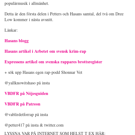
populärmusik i allmänhet.
Detta är den första delen i Petters och Hasans samtal, del två om Dree
Low kommer i nästa avsnitt.
Länkar:
Hasans blogg
Hasans artikel i Arbetet om svensk krim-rap
Expressens artikel om svenska rappares brottsregister
+ sök upp Hasans egen rap-podd Shonnar Vet
@yallknowitshaso på insta
VBDFR på Nöjesguiden
VBDFR på Patreon
@vablirdetforrap på insta
@petter417 på insta & twitter.com
LYSSNA VAR PÅ INTERNET SOM HELST T EX HÄR: