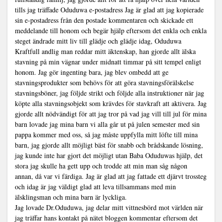
tills jag träffade Oduduwa e-postadress Jag är glad att jag kopierade
sin e-postadress från den postade kommentaren och skickade ett
meddelande till honom och begär hjälp eftersom det enkla och enkla
steget ändrade mitt liv till glädje och glädje idag, Oduduwa
Kraftfull andlig man reddar mitt äktenskap, han gjorde allt älska
stavning på min vägnar under midnatt timmar på sitt tempel enligt
honom. Jag gör ingenting bara, jag blev ombedd att ge
stavningsprodukter som behövs för att göra stavningsförälskelse
stavningsböner, jag följde strikt och följde alla instruktioner när jag
köpte alla stavningsobjekt som krävdes för stavkraft att aktivera. Jag
gjorde allt nödvändigt för att jag tror på vad jag vill till jul för mina
barn lovade jag mina barn vi alla går ut på julen semester med sin
pappa kommer med oss, så jag måste uppfylla mitt löfte till mina
barn, jag gjorde allt möjligt bäst för snabb och brådskande lösning,
jag kunde inte har gjort det möjligt utan Baba Oduduwas hjälp, det
stora jag skulle ha gett upp och trodde att min man såg någon
annan, då var vi färdiga. Jag är glad att jag fattade ett djärvt trossteg
och idag är jag väldigt glad att leva tillsammans med min
älsklingsman och mina barn är lyckliga.
Jag lovade Dr.Oduduwa, jag delar mitt vittnesbörd mot världen när
jag träffar hans kontakt på nätet bloggen kommentar eftersom det