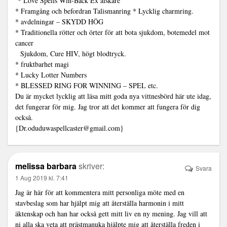
* Love Spells Win-Back Ex älskare
* Framgång och befordran Talismanring * Lycklig charmring.
* avdelningar – SKYDD HÖG
* Traditionella rötter och örter för att bota sjukdom, botemedel mot
cancer
Sjukdom, Cure HIV, högt blodtryck.
* fruktbarhet magi
* Lucky Lotter Numbers
* BLESSED RING FOR WINNING – SPEL etc.
Du är mycket lycklig att läsa mitt goda nya vittnesbörd här ute idag,
det fungerar för mig. Jag tror att det kommer att fungera för dig
också.
{Dr.oduduwaspellcaster@gmail.com}
melissa barbara
skriver:
Svara
1 Aug 2019 kl. 7:41
Jag är här för att kommentera mitt personliga möte med en
stavbeslag som har hjälpt mig att återställa harmonin i mitt
äktenskap och han har också gett mitt liv en ny mening. Jag vill att
ni alla ska veta att prästmanuka hjälpte mig att återställa freden i