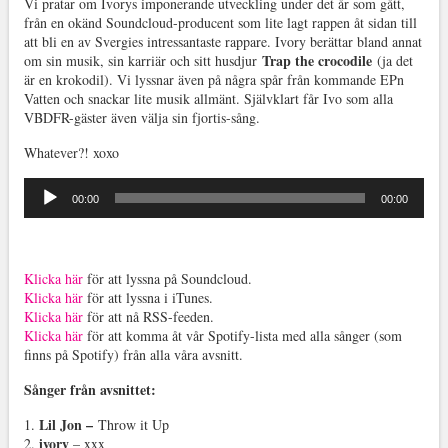
Vi pratar om Ivorys imponerande utveckling under det år som gått,
från en okänd Soundcloud-producent som lite lagt rappen åt sidan till
att bli en av Svergies intressantaste rappare. Ivory berättar bland annat
Trap the crocodile
om sin musik, sin karriär och sitt husdjur
(ja det
är en krokodil). Vi lyssnar även på några spår från kommande EPn
Vatten och snackar lite musik allmänt. Självklart får Ivo som alla
VBDFR-gäster även välja sin fjortis-sång.
Whatever?! xoxo
Ljudspelare
00:00
00:00
Klicka här
för att lyssna på Soundcloud.
Klicka här
för att lyssna i iTunes.
Klicka här
för att nå RSS-feeden.
Klicka här
för att komma åt vår Spotify-lista med alla sånger (som
finns på Spotify) från alla våra avsnitt.
Sånger från avsnittet:
Lil Jon –
1.
Throw it Up
ivory
2.
– xxx