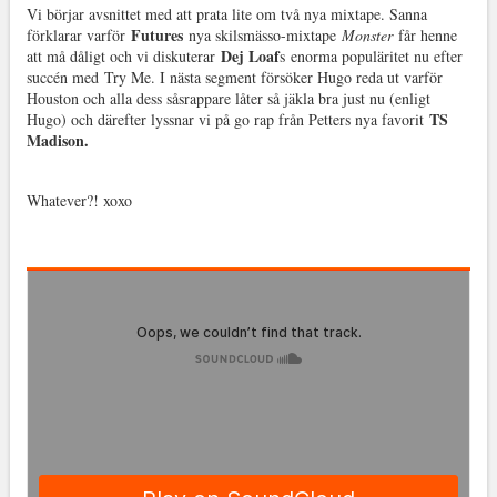
Vi börjar avsnittet med att prata lite om två nya mixtape. Sanna
Futures
förklarar varför
nya skilsmässo-mixtape
Monster
får henne
Dej Loaf
att må dåligt och vi diskuterar
s enorma populäritet nu efter
succén med Try Me. I nästa segment försöker Hugo reda ut varför
Houston och alla dess såsrappare låter så jäkla bra just nu (enligt
TS
Hugo) och därefter lyssnar vi på go rap från Petters nya favorit
Madison.
Whatever?! xoxo