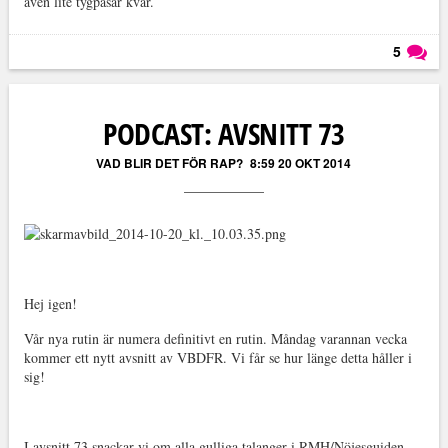
även lite tygpåsar kvar.
5
Läs kommentarer (
5
)
PODCAST: AVSNITT 73
VAD BLIR DET FÖR RAP?
8:59 20 OKT 2014
Hej igen!
Vår nya rutin är numera definitivt en rutin. Måndag varannan vecka
kommer ett nytt avsnitt av VBDFR. Vi får se hur länge detta håller i
sig!
I avsnitt 73 snackar vi om alla gulliga talanger i RMH/Nöjesguiden-