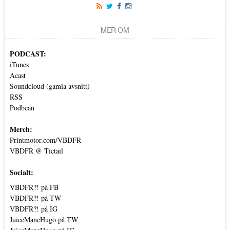
MER OM
PODCAST:
iTunes
Acast
Soundcloud (gamla avsnitt)
RSS
Podbean
Merch:
Printmotor.com/VBDFR
VBDFR @ Tictail
Socialt:
VBDFR?! på FB
VBDFR?! på TW
VBDFR?! på IG
JuiceManeHugo på TW