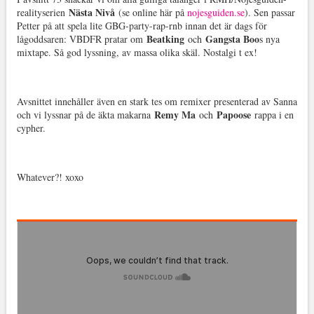
Nästa Nivå
realityserien
(se online här på
nojesguiden.se
). Sen passar
Petter på att spela lite GBG-party-rap-rnb innan det är dags för
Beatking
Gangsta Boo
lågoddsaren: VBDFR pratar om
och
s nya
mixtape.
Så god lyssning, av massa olika skäl. Nostalgi t ex!
Avsnittet innehåller även en stark tes om remixer presenterad av Sanna
Remy Ma
Papoose
och vi lyssnar på de äkta makarna
och
rappa i en
cypher.
Whatever?! xoxo