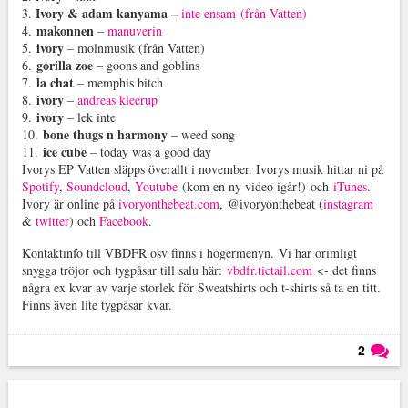
Ivory & adam kanyama –
3.
inte ensam (från Vatten)
makonnen
4.
–
manuverin
ivory
5.
– molnmusik (från Vatten)
gorilla zoe
6.
– goons and goblins
la chat
7.
– memphis bitch
ivory
8.
–
andreas kleerup
ivory
9.
– lek inte
bone thugs n harmony
10.
– weed song
ice cube
11.
– today was a good day
Ivorys EP Vatten släpps överallt i november. Ivorys musik hittar ni på
Spotify
,
Soundcloud
,
Youtube
(kom en ny video igår!) och
iTunes
.
Ivory är online på
ivoryonthebeat.com
, @ivoryonthebeat (
instagram
&
twitter
) och
Facebook
.
Kontaktinfo till VBDFR osv finns i högermenyn. Vi har orimligt
snygga tröjor och tygpåsar till salu här:
vbdfr.tictail.com
<- det finns
några ex kvar av varje storlek för Sweatshirts och t-shirts så ta en titt.
Finns även lite tygpåsar kvar.
2
Läs kommentarer (
2
)