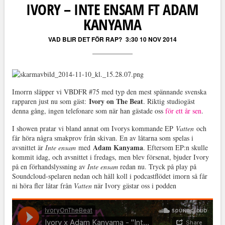
IVORY – INTE ENSAM FT ADAM
KANYAMA
VAD BLIR DET FÖR RAP?
3:30 10 NOV 2014
Imorrn släpper vi VBDFR #75 med typ den mest spännande svenska
Ivory on The Beat
rapparen just nu som gäst:
. Riktig studiogäst
denna gång, ingen telefonare som när han gästade oss
för ett år sen
.
I showen pratar vi bland annat om Ivorys kommande EP
Vatten
och
får höra några smakprov från skivan. En av låtarna som spelas i
Adam Kanyama
avsnittet är
Inte e
nsam
med
. Eftersom EP:n skulle
kommit idag, och avsnittet i fredags, men blev försenat, bjuder Ivory
på en förhandslyssning av
Inte ensam
redan nu. Tryck på play på
Soundcloud-spelaren nedan och håll koll i podcastflödet imorn så får
ni höra fler låtar från
Vatten
när Ivory gästar oss i podden