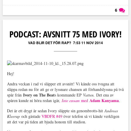
6
Läs kommentarer (
6
)
PODCAST: AVSNITT 75 MED IVORY!
VAD BLIR DET FÖR RAP?
7:53 11 NOV 2014
Hej!
Andra veckan i rad vi släpper ett avsnitt! Vi kände oss tvugna att
släppa redan nu för att ge er lyssnare chansen att förhandslyssna på två
Ivory on The Beat
spår från
s kommande EP
Vatten.
Det ena av
Adam Kanyama
spåren kunde ni höra redan igår,
Inte ensam
med
.
Det är ett drygt år sedan Ivory släppte sin genombrotts-hit
Andreas
Kleerup
och gästade
VBDFR #49
över telefon så vi kände verkligen
att det var på tiden att bjuda honom till studion.