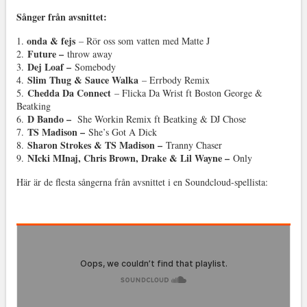
Sånger från avsnittet:
onda & fejs
1.
– Rör oss som vatten med Matte J
Future –
2.
throw away
Dej Loaf –
3.
Somebody
Slim Thug & Sauce Walka
4.
– Errbody Remix
Chedda Da Connect
5.
– Flicka Da Wrist ft Boston George &
Beatking
D Bando –
6.
She Workin Remix ft Beatking & DJ Chose
TS Madison –
7.
She’s Got A Dick
Sharon Strokes & TS Madison –
8.
Tranny Chaser
NIcki MInaj, Chris Brown, Drake & Lil Wayne –
9.
Only
Här är de flesta sångerna från avsnittet i en Soundcloud-spellista: