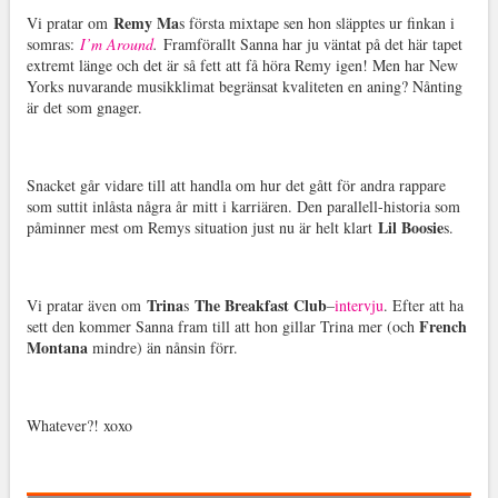
Remy Ma
Vi pratar om
s första mixtape sen hon släpptes ur finkan i
somras:
I’m Around
.
Framförallt Sanna har ju väntat på det här tapet
extremt länge och det är så fett att få höra Remy igen! Men har New
Yorks nuvarande musikklimat begränsat kvaliteten en aning? Nånting
är det som gnager.
Snacket går vidare till att handla om hur det gått för andra rappare
som suttit inlåsta några år mitt i karriären. Den parallell-historia som
Lil Boosie
påminner mest om Remys situation just nu är helt klart
s.
Trina
The Breakfast Club
Vi pratar även om
s
–
intervju
. Efter att ha
French
sett den kommer Sanna fram till att hon gillar Trina mer (och
Montana
mindre) än nånsin förr.
Whatever?! xoxo