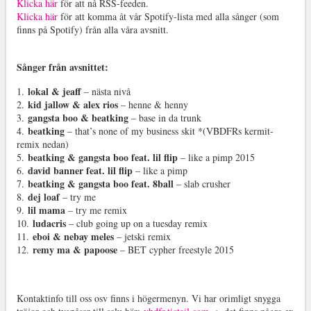
Klicka här
för att nå RSS-feeden.
Klicka här
för att komma åt vår Spotify-lista med alla sånger (som
finns på Spotify) från alla våra avsnitt.
Sånger från avsnittet:
lokal & jeaff
1.
– nästa nivå
kid jallow & alex rios
2.
– henne & henny
gangsta boo & beatking
3.
– base in da trunk
beatking
4.
– that’s none of my business skit *(VBDFRs kermit-
remix nedan)
beatking & gangsta boo feat. lil flip
5.
– like a pimp 2015
david banner feat. lil flip
6.
– like a pimp
beatking & gangsta boo feat. 8ball
7.
– slab crusher
dej loaf
8.
– try me
lil mama
9.
– try me remix
ludacris
10.
– club going up on a tuesday remix
eboi & nebay meles
11.
– jetski remix
remy ma & papoose
12.
– BET cypher freestyle 2015
Kontaktinfo till oss osv finns i högermenyn. Vi har orimligt snygga