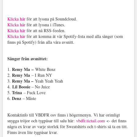
Klicka här
för att lyssna på Soundcloud.
Klicka här
för att lyssna i iTunes.
Klicka här
för att nå RSS-feeden.
Klicka här
för att komma åt vår Spotify-lista med alla sånger (som
finns på Spotify) från alla våra avsnitt.
Sånger från avsnittet:
Remy Ma
–
1.
White Benz
Remy Ma
2.
– I Run NY
Remy Ma –
3.
Yeah Yeah Yeah
Lil Boosie
4.
– No Juice
Trina
5.
– Fuck Love
Denz
6.
– Måste
Kontaktinfo till VBDFR osv finns i högermenyn.
Vi har orimligt
snygga tröjor och tygpåsar till salu här:
vbdfr.tictail.com
<- det finns
några ex kvar av varje storlek för Sweatshirts och t-shirts så ta en titt.
Finns även lite tygpåsar kvar.