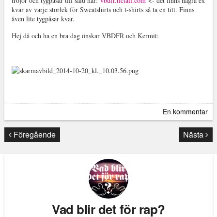
tröjor och tygpåsar till salu här:
vbdfr.tictail.com
<- det finns några ex
kvar av varje storlek för Sweatshirts och t-shirts så ta en titt. Finns
även lite tygpåsar kvar.
Hej då och ha en bra dag önskar VBDFR och Kermit:
En kommentar
Föregående
Nästa
Vad blir det för rap?