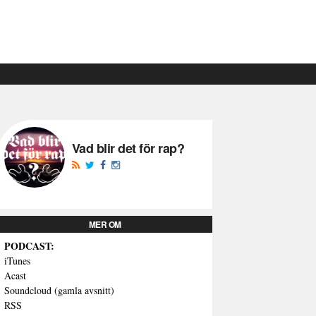
Vad blir det för rap?
MER OM
PODCAST:
iTunes
Acast
Soundcloud (gamla avsnitt)
RSS