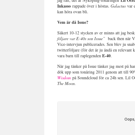
Lil Oc
jag rätt, det är Nyköping-tonåringen
Inkasso
rappade över i höstas.
Galactus
var 
kan höra ovan bli.
Vem är då Issue?
Säkert 10-12 stycken av er minns att jag bes
följare var E-40s son Issue
”
back then när VB
Vice-intervjun publicerades. Sen blev ju sn
twitterföljare (för det är ju ändå en relevant
E-40
vara barn till raplegenden
.
När jag tänker på Issue tänker jag mest på han
dök upp som tonåring 2011 genom att till 90%
Wisdom
på Soundcloud för ca 24h sen. Lil 
The Moon.