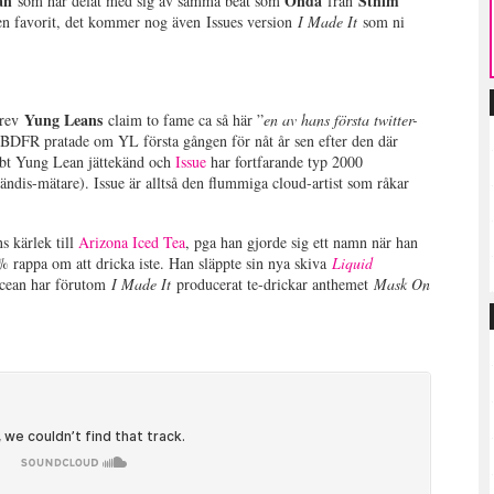
ean
Onda
Sthlm
som har delat med sig av samma beat som
från
en favorit, det kommer nog även Issues version
I Made It
som ni
Yung Leans
krev
claim to fame ca så här ”
en av hans första twitter-
DFR pratade om YL första gången för nåt år sen efter den där
abbt Yung Lean jättekänd och
Issue
har fortfarande typ 2000
 kändis-mätare). Issue är alltså den flummiga cloud-artist som råkar
s kärlek till
Arizona Iced Tea
, pga han gjorde sig ett namn när han
 rappa om att dricka iste. Han släppte sin nya skiva
Liquid
Ocean har förutom
I Made It
producerat te-drickar anthemet
Mask On