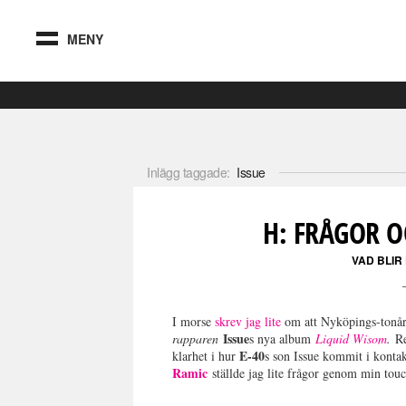
MENY
Inlägg taggade:
Issue
H: FRÅGOR O
VAD BLIR
I morse
skrev jag lite
om att Nyköpings-tonå
Issue
rapparen
s nya album
Liquid Wisom
.
Re
E-40
klarhet i hur
s son Issue kommit i konta
Ramic
ställde jag lite frågor genom min touc