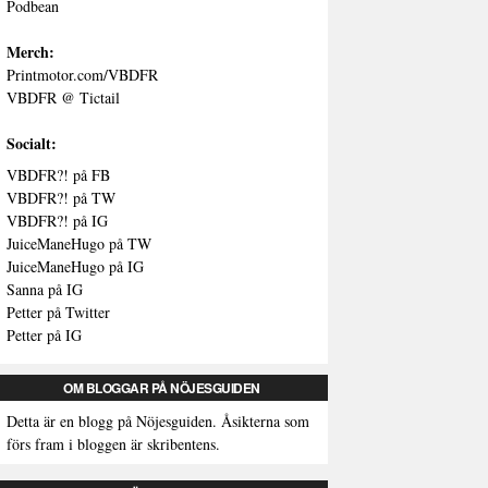
Podbean
Merch:
Printmotor.com/VBDFR
VBDFR @ Tictail
Socialt:
VBDFR?! på FB
VBDFR?! på TW
VBDFR?! på IG
JuiceManeHugo på TW
JuiceManeHugo på IG
Sanna på IG
Petter på Twitter
Petter på IG
OM BLOGGAR PÅ NÖJESGUIDEN
Detta är en blogg på Nöjesguiden. Åsikterna som
förs fram i bloggen är skribentens.