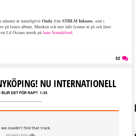
Onda
STHLM Inkasso,
n nämner är naturligtvis
från
som i
 på Issues album. Musiken och mer info lyssnar ni på och läser
 även Lil Oceans musik på
hans Soundcloud
.
32
Läs kommentarer (
32
)
 NYKÖPING! NU INTERNATIONELL
 BLIR DET FÖR RAP?
1:34