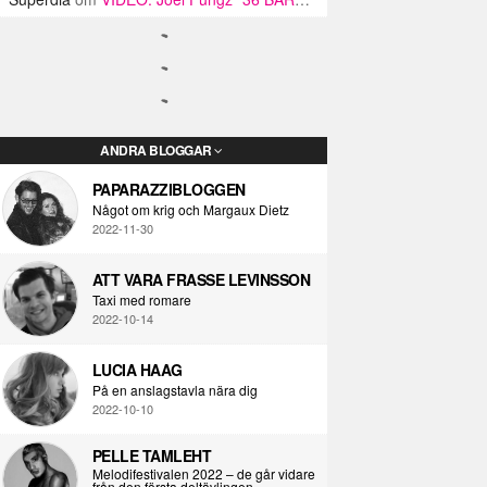
ANDRA BLOGGAR
PAPARAZZIBLOGGEN
Något om krig och Margaux Dietz
2022-11-30
ATT VARA FRASSE LEVINSSON
Taxi med romare
2022-10-14
LUCIA HAAG
På en anslagstavla nära dig
2022-10-10
PELLE TAMLEHT
Melodifestivalen 2022 – de går vidare
från den första deltävlingen