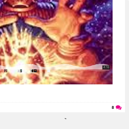
8
Läs kommentarer (
8
)