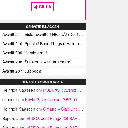
GILLA
SENASTE INLÄGGEN
Avsnitt 211! Sista avsnittet! HEJ DÅ! (Del 1 och 2)
Avsnitt 210! Special! Bone Thugs n Harmonys album E.1999 Eternal
Avsnitt 209! Remix-eran!
Avsnitt 208! Stankonia – 20 år senare!
Avsnitt 207! Julspecial
SENASTE KOMMENTARER
Heinrich Klaaseen
om
PODCAST: Avsnitt 86! KÖNSKRIG
superior
om
Kevin Gates spelar i GBG på onsdag
Heinrich Klaaseen
om
Gmane – Slab Line International ft Trappadon (VIDEO)
Superdia
om
VIDEO: Joel Fungz ”36 BARS (EY EY)”
Superdia
om
VIDEO: Joel Fungz ”36 BARS (EY EY)”