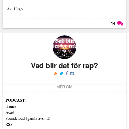
Av: Hugo
14
Läs kommentarer (
14
)
Vad blir det för rap?
MER OM
PODCAST:
iTunes
Acast
Soundcloud (gamla avsnitt)
RSS