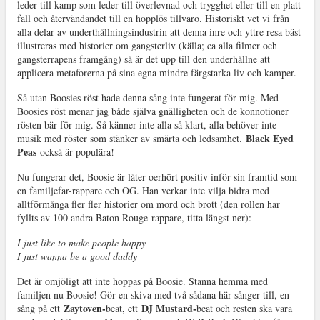
leder till kamp som leder till överlevnad och trygghet eller till en platt
fall och återvändandet till en hopplös tillvaro. Historiskt vet vi från
alla delar av underthållningsindustrin att denna inre och yttre resa bäst
illustreras med historier om gangsterliv (källa; ca alla filmer och
gangsterrapens framgång) så är det upp till den underhållne att
applicera metaforerna på sina egna mindre färgstarka liv och kamper.
Så utan Boosies röst hade denna sång inte fungerat för mig. Med
Boosies röst menar jag både själva gnälligheten och de konnotioner
rösten bär för mig. Så känner inte alla så klart, alla behöver inte
Black Eyed
musik med röster som stänker av smärta och ledsamhet.
Peas
också är populära!
Nu fungerar det, Boosie är låter oerhört positiv inför sin framtid som
en familjefar-rappare och OG. Han verkar inte vilja bidra med
alltförmånga fler fler historier om mord och brott (den rollen har
fyllts av 100 andra Baton Rouge-rappare, titta längst ner):
I just like to make people happy
I just wanna be a good daddy
Det är omjöligt att inte hoppas på Boosie. Stanna hemma med
familjen nu Boosie! Gör en skiva med två sådana här sånger till, en
Zaytoven-
DJ Mustard-
sång på ett
beat, ett
beat och resten ska vara