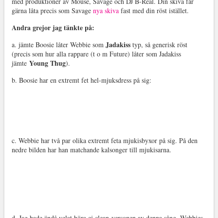
med produktioner av Mouse, Savage och DJ B-Real. Din skiva får
gärna låta precis som Savage
nya skiva
fast med din röst istället.
Andra grejor jag tänkte på:
Jadakiss
a. jämte Boosie låter Webbie som
typ, så generisk röst
(precis som hur alla rappare (t o m Future) låter som Jadakiss
Young Thug
jämte
).
b. Boosie har en extremt fet hel-mjuksdress på sig:
c. Webbie har två par olika extremt feta mjukisbyxor på sig. På den
nedre bilden har han matchande kalsonger till mjukisarna.
d. Jag hade ändå velat höra ej clean-versonen av denna sång, Webbies