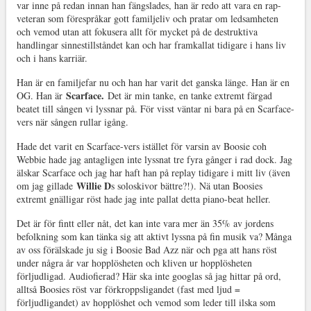
var inne på redan innan han fängslades, han är redo att vara en rap-
veteran som förespråkar gott familjeliv och pratar om ledsamheten
och vemod utan att fokusera allt för mycket på de destruktiva
handlingar sinnestillståndet kan och har framkallat tidigare i hans liv
och i hans karriär.
Han är en familjefar nu och han har varit det ganska länge. Han är en
Scarface.
OG. Han är
Det är min tanke, en tanke extremt färgad
beatet till sången vi lyssnar på. För visst väntar ni bara på en Scarface-
vers när sången rullar igång.
Hade det varit en Scarface-vers istället för varsin av Boosie coh
Webbie hade jag antagligen inte lyssnat tre fyra gånger i rad dock. Jag
älskar Scarface och jag har haft han på replay tidigare i mitt liv (även
Willie D
om jag gillade
s soloskivor bättre?!). Nä utan Boosies
extremt gnälligar röst hade jag inte pallat detta piano-beat heller.
Det är för fintt eller nåt, det kan inte vara mer än 35% av jordens
befolkning som kan tänka sig att aktivt lyssna på fin musik va? Många
av oss förälskade ju sig i Boosie Bad Azz när och pga att hans röst
under några år var hopplösheten och kliven ur hopplösheten
förljudligad. Audiofierad? Här ska inte googlas så jag hittar på ord,
alltså Boosies röst var förkroppsligandet (fast med ljud =
förljudligandet) av hopplöshet och vemod som leder till ilska som