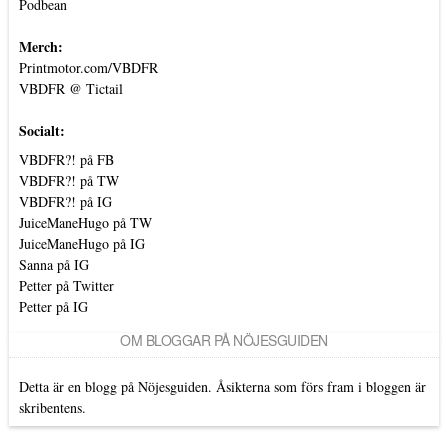
Podbean
Merch:
Printmotor.com/VBDFR
VBDFR @ Tictail
Socialt:
VBDFR?! på FB
VBDFR?! på TW
VBDFR?! på IG
JuiceManeHugo på TW
JuiceManeHugo på IG
Sanna på IG
Petter på Twitter
Petter på IG
OM BLOGGAR PÅ NÖJESGUIDEN
Detta är en blogg på Nöjesguiden. Åsikterna som förs fram i bloggen är
skribentens.