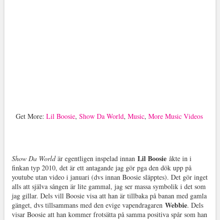
Get More:
Lil Boosie
,
Show Da World
,
Music
,
More Music Videos
Lil Boosie
Show Da World
är egentligen inspelad innan
åkte in i
finkan typ 2010, det är ett antagande jag gör pga den dök upp på
youtube utan video i januari (dvs innan Boosie släpptes). Det gör inget
alls att själva sången är lite gammal, jag ser massa symbolik i det som
jag gillar. Dels vill Boosie visa att han är tillbaka på banan med gamla
Webbie
gänget, dvs tillsammans med den evige vapendragaren
. Dels
visar Boosie att han kommer frotsätta på samma positiva spår som han