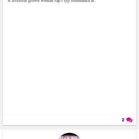
X levererat grown woman rap i typ femhundra år.
2
Läs kommentarer (
2
)