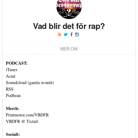
Vad blir det för rap?
MER OM
PODCAST:
iTunes
Acast
Soundcloud (gamla avsnitt)
RSS
Podbean
Merch:
Printmotor.com/VBDFR
VBDFR @ Tictail
Socialt: