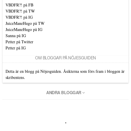
VBDFR?! på FB
VBDFR?! på TW
VBDFR?! på IG
JuiceManeHugo på TW
JuiceManeHugo på IG
Sanna på IG
Petter på Twitter
Petter på IG
OM BLOGGAR PÅ NÖJESGUIDEN
Detta är en blogg på Nöjesguiden. Åsikterna som förs fram i bloggen är
skribentens.
ANDRA BLOGGAR