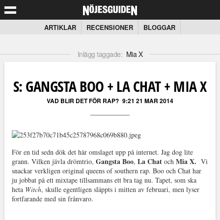
ARTIKLAR
RECENSIONER
BLOGGAR
Inlägg taggade:
Mia X
S: GANGSTA BOO + LA CHAT + MIA X
VAD BLIR DET FÖR RAP?
9:21 21 MAR 2014
För en tid sedn dök det här omslaget upp på internet. Jag dog lite
Gangsta Boo
La Chat
Mia X.
grann. Vilken jävla drömtrio,
,
och
Vi
snackar verkligen original queens of southern rap. Boo och Chat har
ju jobbat på ett mixtape tillsammans ett bra tag nu. Tapet, som ska
heta
Witch
, skulle egentligen släppts i mitten av februari, men lyser
fortfarande med sin frånvaro.