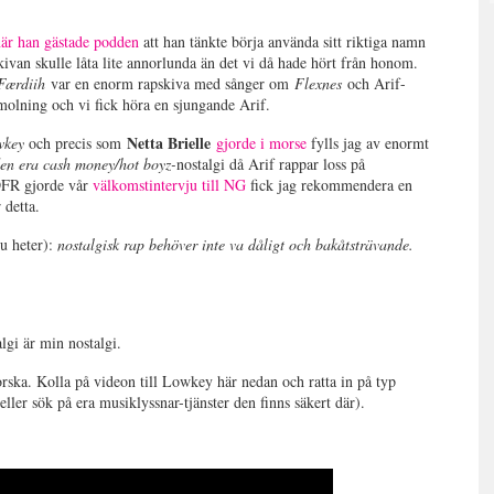
när han gästade podden
att han tänkte börja använda sitt riktiga namn
van skulle låta lite annorlunda än det vi då hade hört från honom.
Færdiih
var en enorm rapskiva med sånger om
Flexnes
och Arif-
molning och vi fick höra en sjungande Arif.
Netta Brielle
wkey
och precis som
gjorde i morse
fylls jag av enormt
en era cash money/hot boyz-
nostalgi då Arif rappar loss på
DFR gjorde vår
välkomstintervju till NG
fick jag rekommendera en
 detta.
nu heter):
nostalgisk rap behöver inte va dåligt och bakåtsträvande.
lgi är min nostalgi.
rska. Kolla på videon till Lowkey här nedan och ratta in på typ
ller sök på era musiklyssnar-tjänster den finns säkert där).