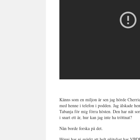
Känns som en miljon år sen jag hörde Cherri
med henne i telefon i podden. Jag älskade he
Tabanja för mig förra hösten. Den har nåt so
i snart ett år, hur kan jag inte ha tröttnat?
Nån borde forska på det.
Hörni har ni märkt att helt plötsligt har VB