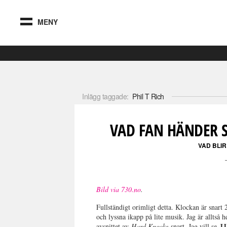
MENY
Inlägg taggade:
Phil T Rich
VAD FAN HÄNDER S
VAD BLIR
Bild via 730.no
.
Fullständigt orimligt detta. Klockan är snart 2
och lyssna ikapp på lite musik. Jag är alltså 
J
avsnittet av
Hard Knocks
snart. Jag vill se