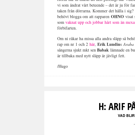
vi som ändrat vårt beteende – det är ju för 
taken från dörrarna. Kommer det hålla i sig? 
OHNO
behövt blogga om att rapparen
visat
som
vaknat upp och jobbar hårt som än mexa
förbifarten.
Om ni råkar ha missa alla andra släpp så beh
Erik Lundin
rap om nr 1 och 2
här
,
s
Arab
Babak
sångerna sjukt mkt sen
lämnade en b
är tillbaka med nytt släpp är jävligt fett.
/Hugo
H: ARIF P
VAD BLIR