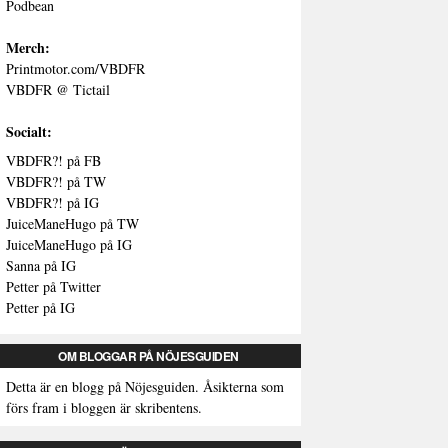
Podbean
Merch:
Printmotor.com/VBDFR
VBDFR @ Tictail
Socialt:
VBDFR?! på FB
VBDFR?! på TW
VBDFR?! på IG
JuiceManeHugo på TW
JuiceManeHugo på IG
Sanna på IG
Petter på Twitter
Petter på IG
OM BLOGGAR PÅ NÖJESGUIDEN
Detta är en blogg på Nöjesguiden. Åsikterna som
förs fram i bloggen är skribentens.