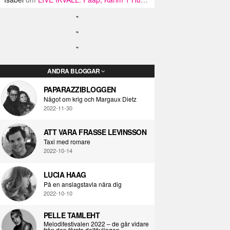
ANDRA BLOGGAR
PAPARAZZIBLOGGEN
Något om krig och Margaux Dietz
2022-11-30
ATT VARA FRASSE LEVINSSON
Taxi med romare
2022-10-14
LUCIA HAAG
På en anslagstavla nära dig
2022-10-10
PELLE TAMLEHT
Melodifestivalen 2022 – de går vidare
från den första deltävlingen