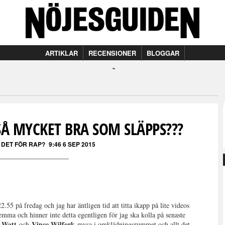
ARTIKLAR
RECENSIONER
BLOGGAR
Å MYCKET BRA SOM SLÄPPS???
 DET FÖR RAP?
9:46 6 SEP 2015
2.55 på fredag och jag har äntligen tid att titta ikapp på lite videos
hemma och hinner inte detta egentligen för jag ska kolla på senaste
J Watt
Vince Wilfork
och
mysa i omklädningsrummet och allt det