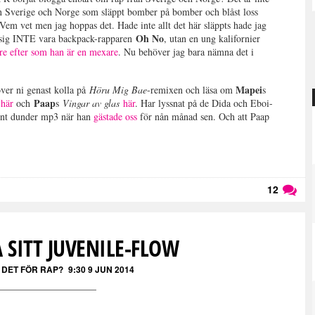
fan Sverige och Norge som släppt bomber på bomber och blåst loss
Vem vet men jag hoppas det. Hade inte allt det här släppts hade jag
Oh No
 sig INTE vara backpack-rapparen
, utan en ung kalifornier
re efter som han är en mexare
. Nu behöver jag bara nämna det i
Mapei
över ni genast kolla på
Höru Mig Bae
-remixen och läsa om
s
Paap
a
här
och
s
Vingar av glas
här
. Har lyssnat på de Dida och Eboi-
unt dunder mp3 när han
gästade oss
för nån månad sen. Och att Paap
12
Läs kommentarer (
12
)
Å SITT JUVENILE-FLOW
 DET FÖR RAP?
9:30 9 JUN 2014