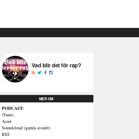
Vad blir det för rap?
MER OM
PODCAST:
iTunes
Acast
Soundcloud (gamla avsnitt)
RSS