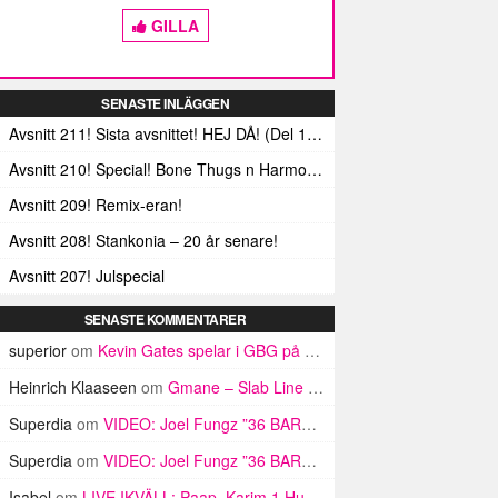
GILLA
SENASTE INLÄGGEN
Avsnitt 211! Sista avsnittet! HEJ DÅ! (Del 1 och 2)
Avsnitt 210! Special! Bone Thugs n Harmonys album E.1999 Eternal
Avsnitt 209! Remix-eran!
Avsnitt 208! Stankonia – 20 år senare!
Avsnitt 207! Julspecial
SENASTE KOMMENTARER
superior
om
Kevin Gates spelar i GBG på onsdag
Heinrich Klaaseen
om
Gmane – Slab Line International ft Trappadon (VIDEO)
Superdia
om
VIDEO: Joel Fungz ”36 BARS (EY EY)”
Superdia
om
VIDEO: Joel Fungz ”36 BARS (EY EY)”
Isabel
om
LIVE IKVÄLL: Paap, Karim 1 Hunnid, Mwuana & hemlig gäst