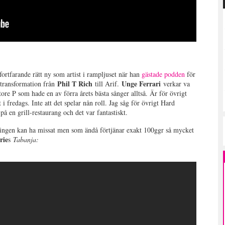
fortfarande rätt ny som artist i rampljuset när han
gästade podden
för
Phil T Rich
Unge Ferrari
n transformation från
till Arif.
verkar va
tore P som hade en av förra årets bästa sånger alltså. Är för övrigt
 i fredags. Inte att det spelar nån roll. Jag såg för övrigt Hard
å en grill-restaurang och det var fantastiskt.
ingen kan ha missat men som ändå förtjänar exakt 100ggr så mycket
rie
s
Tabanja: