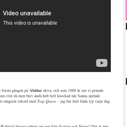
Abidaz
e första gången på
skiva, och som 1000 år sen vi pratade
nnes röst då men blev ändå helt helt knockad när Sanna spelade
rts tangerat rekord med
Trap Queen –
jag har hört båda typ varje dag
DFR börjat blogga enbart om rap från Sverige och Norge? Det är inte