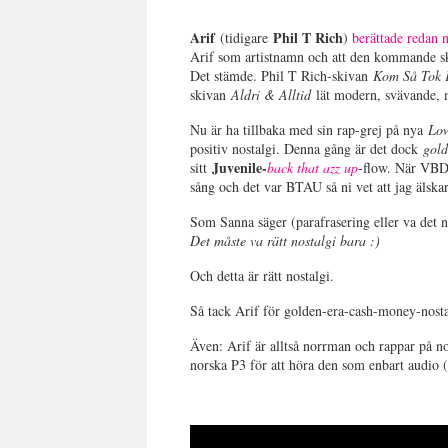
Arif
Phil T Rich
(tidigare
)
berättade redan 
Arif som artistnamn och att den kommande ski
Det stämde. Phil T Rich-skivan
Kom Så Tok 
skivan
Aldri & Alltid
lät modern, svävande, 
Nu är ha tillbaka med sin rap-grej på nya
Lo
positiv nostalgi. Denna gång är det dock
gold
Juvenile-
sitt
back that azz up
-flow. När VB
sång och det var BTAU så ni vet att jag älskar
Som Sanna säger (parafrasering eller va det 
Det måste va rätt nostalgi bara :)
Och detta är rätt nostalgi.
Så tack Arif för golden-era-cash-money-nosta
Även: Arif är alltså norrman och rappar på no
norska P3 för att höra den som enbart audio (e