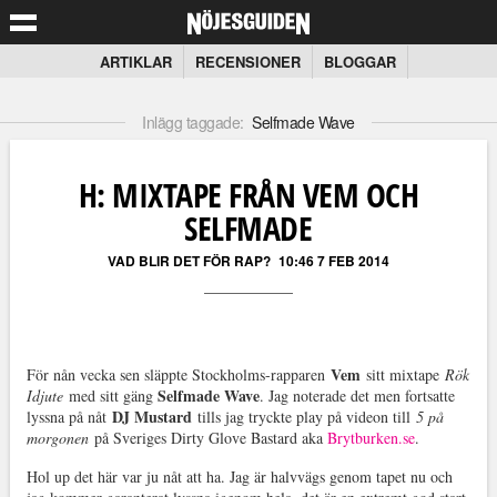
ARTIKLAR
RECENSIONER
BLOGGAR
Inlägg taggade:
Selfmade Wave
H: MIXTAPE FRÅN VEM OCH
SELFMADE
VAD BLIR DET FÖR RAP?
10:46 7 FEB 2014
Vem
För nån vecka sen släppte Stockholms-rapparen
sitt mixtape
Rök
Selfmade Wave
Idjute
med sitt gäng
. Jag noterade det men fortsatte
DJ Mustard
lyssna på nåt
tills jag tryckte play på videon till
5 på
morgonen
på Sveriges Dirty Glove Bastard aka
Brytburken.se
.
Hol up det här var ju nåt att ha. Jag är halvvägs genom tapet nu och