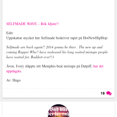
SELFMADE WAVE – Rök Idjute!!
Edit:
Uppskattar mycket hur Selfmade beskriver tapet på HotNewHipHop:
Selfmade are back again!! 2014 gonna be thier . The new up and
coming Rapper Who? have realeased his long waited mixtape people
have waited for. Baddest ever!!1
Även, Ivory släppte sitt Memphis-beat mixtape på Datpiff,
har det
uppdagats
.
Av: Hugo
18
Läs kommentarer (
18
)