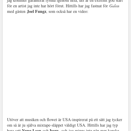
jag kommer garanterat lyssna igenom hela, det är en extremt god start
för en artist jag inte har hört förut. Hittills har jag fastnat för
Galen
Joel Fungz
med gästen
, som också har en video:
Utöver att musiken och flowet är USA-inspirerat på ett sätt jag tycker
om så är ju själva mixtape-släppet väldigt USA. Hittills har jag typ
Yung Lean
Ivory
bara sett
och
och jag minns inte nån mer kanske