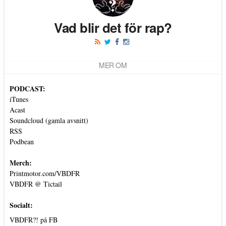
Vad blir det för rap?
MER OM
PODCAST:
iTunes
Acast
Soundcloud (gamla avsnitt)
RSS
Podbean
Merch:
Printmotor.com/VBDFR
VBDFR @ Tictail
Socialt:
VBDFR?! på FB