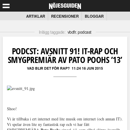
ARTIKLAR
RECENSIONER
BLOGGAR
Inlägg taggade:
vbdfr. podcast
PODCST: AVSNITT 91! IT-RAP OCH
SMYGPREMIÄR AV PATO POOHS ’13’
VAD BLIR DET FÖR RAP?
11:24 16 JUN 2015
Shoo!
Vi är tillbaka i ert internet med lite musik om internet (och annan IT).
Vi spelar även lite ny fantastisk rap och vi har fått
Pato Pooh
SMYGPREMIÄRA
s singel
13
, som alltså släpps överallt