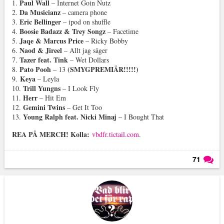
Paul Wall
1.
– Internet Goin Nutz
Da Musicianz
2.
– camera phone
Eric Bellinger
3.
– ipod on shuffle
Boosie Badazz & Trey Songz
4.
– Facetime
Jaqe & Marcus Price
5.
– Ricky Bobby
Naod & Jireel
6.
– Allt jag säger
Tazer feat. Tink
7.
– Wet Dollars
Pato Pooh
(SMYGPREMIÄR!!!!!)
8.
– 13
Keya
9.
– Leyla
Trill Yungns
10.
– I Look Fly
Herr
11.
– Hit Em
Gemini Twins
12.
– Get It Too
Young Ralph feat. Nicki Minaj
13.
– I Bought That
REA PÅ MERCH! Kolla:
vbdfr.tictail.com
.
71
Läs kommentarer (
71
)