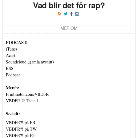
Vad blir det för rap?
MER OM
PODCAST:
iTunes
Acast
Soundcloud (gamla avsnitt)
RSS
Podbean
Merch:
Printmotor.com/VBDFR
VBDFR @ Tictail
Socialt:
VBDFR?! på FB
VBDFR?! på TW
VBDFR?! på IG