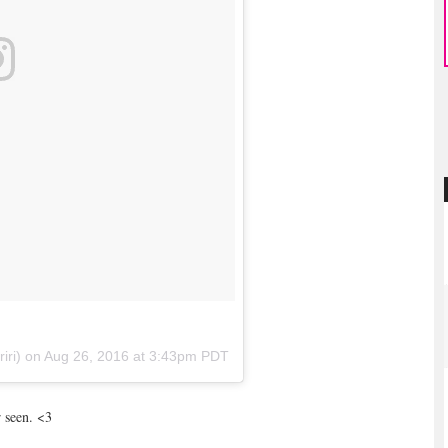
iri) on
Aug 26, 2016 at 3:43pm PDT
r seen. <3