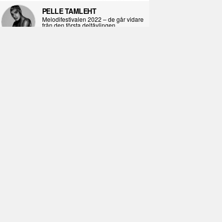
PELLE TAMLEHT
Melodifestivalen 2022 – de går vidare
från den första deltävlingen
2022-02-02
I KORPENS SKUGGA
Själva definitionen av ondska
2021-06-28
ÖPPNA BOKEN
Kropps-dagbok
2021-06-24
SYNDAFALLET
Det är inte din demokratiska plikt att
delta i instagramaktivism.
2021-04-26
VAD BLIR DET FÖR RAP
Avsnitt 211! Sista avsnittet! HEJ DÅ!
(Del 1 och 2)
2021-02-27
SIMON STRAND