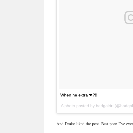
When he extra ❤?!!!
A photo posted by badgalriri (@badgalr
And Drake liked the post. Best porn I’ve eve