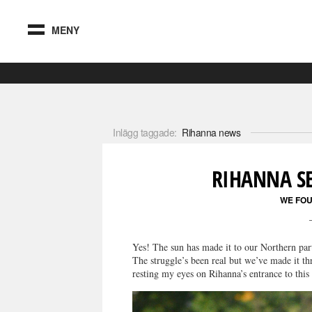
MENY
Inlägg taggade:
Rihanna news
RIHANNA S
WE FO
Yes! The sun has made it to our Northern part
The struggle’s been real but we’ve made it thr
resting my eyes on Rihanna’s entrance to this