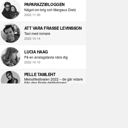
PAPARAZZIBLOGGEN
Något om krig och Margaux Dietz
2022-11-30
ATT VARA FRASSE LEVINSSON
Taxi med romare
2022-10-14
LUCIA HAAG
På en anslagstavla nära dig
2022-10-10
PELLE TAMLEHT
Melodifestivalen 2022 – de går vidare
från den första deltävlingen
2022-02-02
I KORPENS SKUGGA
Själva definitionen av ondska
2021-06-28
ÖPPNA BOKEN