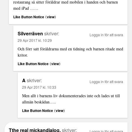
restaurang så sitter föräldrar med mobilen i handen och barnen
med iPad ……
(
)
Like Button Notice
view
Silverräven
skriver:
Logga in för att svara
29 Apr 2017 kl. 10:29
Och förr satt föräldrarna med en tidning och barnen ritade med
kritor.
(
)
Like Button Notice
view
A
skriver:
Logga in för att svara
29 Apr 2017 kl. 10:33
Men allt i barnens liv dokumenterades inte och lades ut till
allmän beskådan…..
(
)
Like Button Notice
view
Tthe real mickandialog,
skriver:
Logga in för att svara