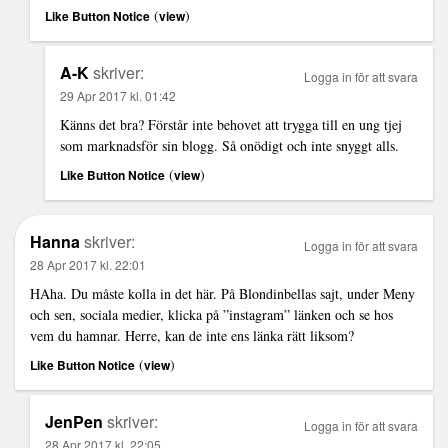
(
)
Like Button Notice
view
A-K
skriver:
Logga in för att svara
29 Apr 2017 kl. 01:42
Känns det bra? Förstår inte behovet att trygga till en ung tjej
som marknadsför sin blogg. Så onödigt och inte snyggt alls.
(
)
Like Button Notice
view
Hanna
skriver:
Logga in för att svara
28 Apr 2017 kl. 22:01
HAha. Du måste kolla in det här. På Blondinbellas sajt, under Meny
och sen, sociala medier, klicka på ”instagram” länken och se hos
vem du hamnar. Herre, kan de inte ens länka rätt liksom?
(
)
Like Button Notice
view
JenPen
skriver:
Logga in för att svara
28 Apr 2017 kl. 22:05