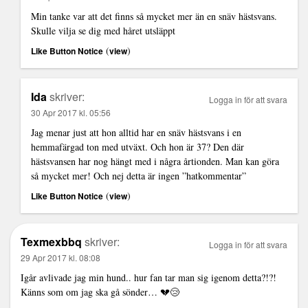
Min tanke var att det finns så mycket mer än en snäv hästsvans.
Skulle vilja se dig med håret utsläppt
(
)
Like Button Notice
view
Ida
skriver:
Logga in för att svara
30 Apr 2017 kl. 05:56
Jag menar just att hon alltid har en snäv hästsvans i en
hemmafärgad ton med utväxt. Och hon är 37? Den där
hästsvansen har nog hängt med i några årtionden. Man kan göra
så mycket mer! Och nej detta är ingen ”hatkommentar”
(
)
Like Button Notice
view
Texmexbbq
skriver:
Logga in för att svara
29 Apr 2017 kl. 08:08
Igår avlivade jag min hund.. hur fan tar man sig igenom detta?!?!
Känns som om jag ska gå sönder… 💔😢