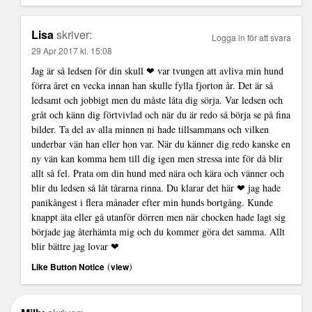
Lisa
skriver:
Logga in för att svara
29 Apr 2017 kl. 15:08
Jag är så ledsen för din skull ❤ var tvungen att avliva min hund
förra året en vecka innan han skulle fylla fjorton år. Det är så
ledsamt och jobbigt men du måste låta dig sörja. Var ledsen och
gråt och känn dig förtvivlad och när du är redo så börja se på fina
bilder. Ta del av alla minnen ni hade tillsammans och vilken
underbar vän han eller hon var. När du känner dig redo kanske en
ny vän kan komma hem till dig igen men stressa inte för då blir
allt så fel. Prata om din hund med nära och kära och vänner och
blir du ledsen så låt tårarna rinna. Du klarar det här ❤ jag hade
panikångest i flera månader efter min hunds bortgång. Kunde
knappt äta eller gå utanför dörren men när chocken hade lagt sig
började jag återhämta mig och du kommer göra det samma. Allt
blir bättre jag lovar ❤
(
)
Like Button Notice
view