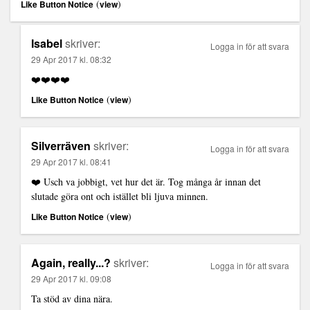
(
)
Like Button Notice
view
Isabel
skriver:
Logga in för att svara
29 Apr 2017 kl. 08:32
❤️❤️❤️❤️
(
)
Like Button Notice
view
Silverräven
skriver:
Logga in för att svara
29 Apr 2017 kl. 08:41
❤️ Usch va jobbigt, vet hur det är. Tog många år innan det
slutade göra ont och istället bli ljuva minnen.
(
)
Like Button Notice
view
Again, really...?
skriver:
Logga in för att svara
29 Apr 2017 kl. 09:08
Ta stöd av dina nära.