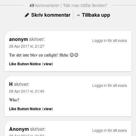
49
kommentarer | “När man träffar fienden!”
Skriv kommentar
Tillbaka upp
anonym
skriver:
Logga in för att svara
28 Apr 2017 kl. 21:27
Tur det inte blev en catfight! Hehe 😉😉
(
)
Like Button Notice
view
H
skriver:
Logga in för att svara
28 Apr 2017 kl. 21:45
Who?
(
)
Like Button Notice
view
Anonym
skriver:
Logga in för att svara
28 Apr 2017 kl. 21:53