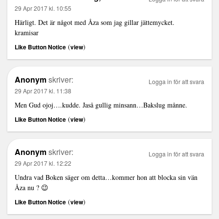
29 Apr 2017 kl. 10:55
Härligt. Det är något med Åza som jag gillar jättemycket.
kramisar
(
)
Like Button Notice
view
Anonym
skriver:
Logga in för att svara
29 Apr 2017 kl. 11:38
Men Gud ojoj….kudde. Jaså gullig minsann…Bakslug månne.
(
)
Like Button Notice
view
Anonym
skriver:
Logga in för att svara
29 Apr 2017 kl. 12:22
Undra vad Boken säger om detta…kommer hon att blocka sin vän
Åza nu ? 😉
(
)
Like Button Notice
view