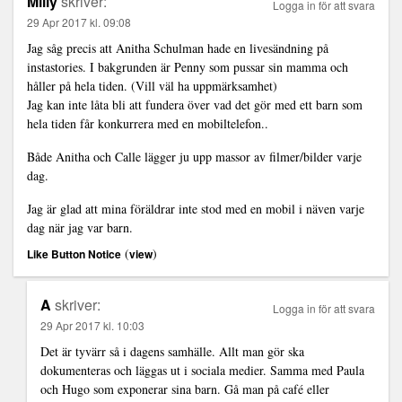
Milly
skriver:
Logga in för att svara
29 Apr 2017 kl. 09:08
Jag såg precis att Anitha Schulman hade en livesändning på
instastories. I bakgrunden är Penny som pussar sin mamma och
håller på hela tiden. (Vill väl ha uppmärksamhet)
Jag kan inte låta bli att fundera över vad det gör med ett barn som
hela tiden får konkurrera med en mobiltelefon..
Både Anitha och Calle lägger ju upp massor av filmer/bilder varje
dag.
Jag är glad att mina föräldrar inte stod med en mobil i näven varje
dag när jag var barn.
(
)
Like Button Notice
view
A
skriver:
Logga in för att svara
29 Apr 2017 kl. 10:03
Det är tyvärr så i dagens samhälle. Allt man gör ska
dokumenteras och läggas ut i sociala medier. Samma med Paula
och Hugo som exponerar sina barn. Gå man på café eller