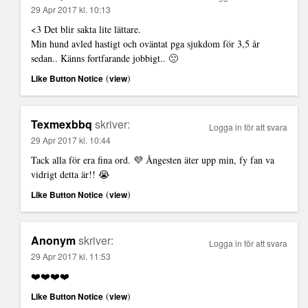
29 Apr 2017 kl. 10:13
<3 Det blir sakta lite lättare.
Min hund avled hastigt och oväntat pga sjukdom för 3,5 år
sedan.. Känns fortfarande jobbigt.. 🙁
(
)
Like Button Notice
view
Texmexbbq
skriver:
Logga in för att svara
29 Apr 2017 kl. 10:44
Tack alla för era fina ord. 💜 Ångesten äter upp min, fy fan va
vidrigt detta är!! 😭
(
)
Like Button Notice
view
Anonym
skriver:
Logga in för att svara
29 Apr 2017 kl. 11:53
❤️❤️❤️❤️
(
)
Like Button Notice
view