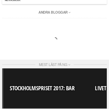
ANDRA BLOGGAR
MEST LÄST PÅ NG
STOCKHOLMSPRISET 2017: BAR
LIVET