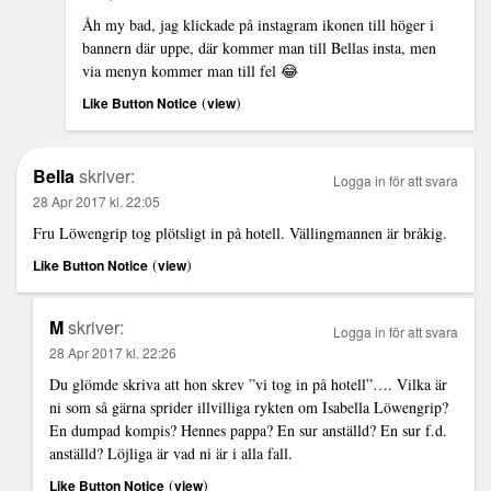
Åh my bad, jag klickade på instagram ikonen till höger i
bannern där uppe, där kommer man till Bellas insta, men
via menyn kommer man till fel 😂
(
)
Like Button Notice
view
Bella
skriver:
Logga in för att svara
28 Apr 2017 kl. 22:05
Fru Löwengrip tog plötsligt in på hotell. Vällingmannen är bråkig.
(
)
Like Button Notice
view
M
skriver:
Logga in för att svara
28 Apr 2017 kl. 22:26
Du glömde skriva att hon skrev ”vi tog in på hotell”…. Vilka är
ni som så gärna sprider illvilliga rykten om Isabella Löwengrip?
En dumpad kompis? Hennes pappa? En sur anställd? En sur f.d.
anställd? Löjliga är vad ni är i alla fall.
(
)
Like Button Notice
view