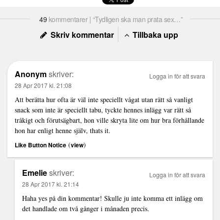
49
kommentarer | “Tydligen ska man prata sex…”
Skriv kommentar
Tillbaka upp
Anonym
skriver:
Logga in för att svara
28 Apr 2017 kl. 21:08
Att berätta hur ofta är väl inte speciellt vågat utan rätt så vanligt
snack som inte är speciellt tabu, tyckte hennes inlägg var rätt så
tråkigt och förutsägbart, hon ville skryta lite om hur bra förhållande
hon har enligt henne själv, thats it.
(
)
Like Button Notice
view
Emelie
skriver:
Logga in för att svara
28 Apr 2017 kl. 21:14
Haha yes på din kommentar! Skulle ju inte komma ett inlägg om
det handlade om två gånger i månaden precis.