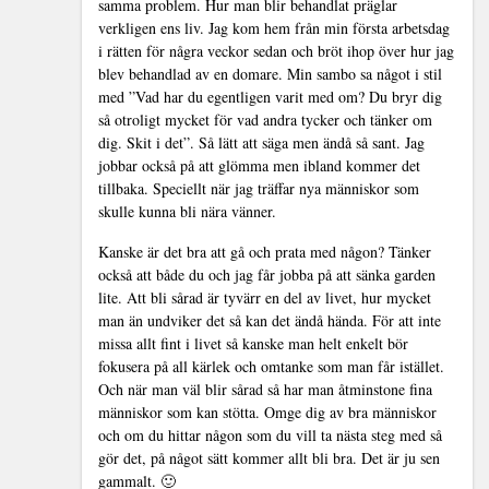
samma problem. Hur man blir behandlat präglar
verkligen ens liv. Jag kom hem från min första arbetsdag
i rätten för några veckor sedan och bröt ihop över hur jag
blev behandlad av en domare. Min sambo sa något i stil
med ”Vad har du egentligen varit med om? Du bryr dig
så otroligt mycket för vad andra tycker och tänker om
dig. Skit i det”. Så lätt att säga men ändå så sant. Jag
jobbar också på att glömma men ibland kommer det
tillbaka. Speciellt när jag träffar nya människor som
skulle kunna bli nära vänner.
Kanske är det bra att gå och prata med någon? Tänker
också att både du och jag får jobba på att sänka garden
lite. Att bli sårad är tyvärr en del av livet, hur mycket
man än undviker det så kan det ändå hända. För att inte
missa allt fint i livet så kanske man helt enkelt bör
fokusera på all kärlek och omtanke som man får istället.
Och när man väl blir sårad så har man åtminstone fina
människor som kan stötta. Omge dig av bra människor
och om du hittar någon som du vill ta nästa steg med så
gör det, på något sätt kommer allt bli bra. Det är ju sen
gammalt. 🙂