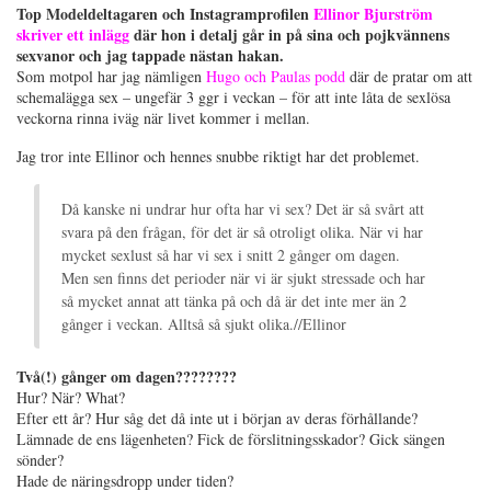
Top Modeldeltagaren och Instagramprofilen
Ellinor Bjurström
skriver ett inlägg
där hon i detalj går in på sina och pojkvännens
sexvanor och jag tappade nästan hakan.
Som motpol har jag nämligen
Hugo och Paulas podd
där de pratar om att
schemalägga sex – ungefär 3 ggr i veckan – för att inte låta de sexlösa
veckorna rinna iväg när livet kommer i mellan.
Jag tror inte Ellinor och hennes snubbe riktigt har det problemet.
Då kanske ni undrar hur ofta har vi sex? Det är så svårt att
svara på den frågan, för det är så otroligt olika. När vi har
mycket sexlust så har vi sex i snitt 2 gånger om dagen.
Men sen finns det perioder när vi är sjukt stressade och har
så mycket annat att tänka på och då är det inte mer än 2
gånger i veckan. Alltså så sjukt olika.//Ellinor
Två(!) gånger om dagen????????
Hur? När? What?
Efter ett år? Hur såg det då inte ut i början av deras förhållande?
Lämnade de ens lägenheten? Fick de förslitningsskador? Gick sängen
sönder?
Hade de näringsdropp under tiden?