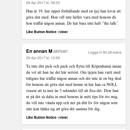
29 Apr 2017 kl. 09:23
Han är 19, har öppet förhållande med en tjej han lovat att
göra slut med. Hon vill inte heller vara med honom då
hon träffat någon annan. De har bara inte haft ”the talk”.
(
)
Like Button Notice
view
En annan M
skriver:
Logga in för att svara
29 Apr 2017 kl. 10:59
Ta inte ditt pick och pack och flytta till Köpenhamn innan
du vet att han tar det här seriöst. Om tjejen han varit med
tidigare har träffat någon annan och det inte är en big deal
för honom att göra slut med henne så har han ca NOLL
reason att ta mer än 3 sekunder till att fixa det. Drar han
ut på det så dalta in med honom är mitt tips för tro mig,
du vill inte vända upp och ner på ditt liv för någon som
inte kan tänka sig att göra det samma för dig.
(
)
Like Button Notice
view