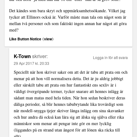
Det kändes som bara skryt och uppmärksamhetssökande. Vilket jag
tycker att Ellinors också är. Varför måste man tala om något som är
mellan två personer och som faktiskt ingen annan har något att göra
med?
(
)
Like Button Notice
view
K-Town
skriver:
Logga in för att svara
29 Apr 2017 kl. 20:33
Speciellt när hon skriver saker om att det är tabu att prata om och
menar på att hon vill normalisera detta. Det är ju aldrig jobbigt
eller särskilt tabu att prata om hur fantastiskt ens sexliv är i
väldigt övergripande termer, tycker snarare att hennes inlägg är
sådant man matas med hela tiden. När hon sedan beskriver deras
dåliga perioder, så blir hennes tabubrytande lika trovärdigt som
när modell-snygga tjejer skriver långa inlägg om sina skavanker
och hur andra då också kan lära sig att älska sig själva eller rika
människor som menar att pengar inte gör en mer lycklig
(liggandes på en strand utan ångest för att lönen ska räcka till
allt).