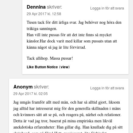
Dennina
skriver:
Logga in för att svara
29 Apr 2017 kl. 12:58
Tusen tack för ditt ärliga svar. Jag behöver nog höra den
tråkiga sanningen.
Han vill inte pussas för att det inte finns så mycket
känslor.Har dock varit med killar som pussats utan att
känna något så jag är lite förvirrad.
Tack allihop. Massa pussar!
(
)
Like Button Notice
view
Anonym
skriver:
Logga in för att svara
29 Apr 2017 kl. 02:05
Jag umgås framför allt med män, och har så alltid gjort, liksom
jag alltid har intresserat mig för den generella skillnaden i mäns
och kvinnors sätt att se på, och reagera på, närhet och relationer.
Detta är vad jag tror, baserat på mina empiriska men likväl
anekdotiska erfarenheter: Han gillar dig. Han knullade dig på sitt