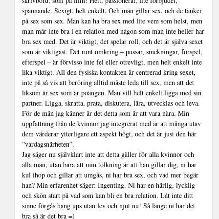
skrivbord, som på film! Hett, passionerat, lite förbjudet,
spännande. Sexigt, helt enkelt. Och män gillar sex, och de tänker
på sex som sex. Man kan ha bra sex med lite vem som helst, men
man mår inte bra i en relation med någon som man inte heller har
bra sex med. Det är viktigt, det spelar roll, och det är själva sexet
som är viktigast. Det runt omkring – pussar, smekningar, förspel,
efterspel – är förvisso inte fel eller otrevligt, men helt enkelt inte
lika viktigt. All den fysiska kontakten är centrerad kring sexet,
inte på så vis att beröring alltid måste leda till sex, men att det
liksom är sex som är poängen. Man vill helt enkelt ligga med sin
partner. Ligga, skratta, prata, diskutera, lära, utvecklas och leva.
För de män jag känner är det detta som är att vara nära. Min
uppfattning från de kvinnor jag integrerat med är att många utav
dem värderar ytterligare ett aspekt högt, och det är just den här
”vardagsnärheten”.
Jag säger nu självklart inte att detta gäller för alla kvinnor och
alla män, utan bara att min tolkning är att han gillar dig, ni har
kul ihop och gillar att umgås, ni har bra sex, och vad mer begär
han? Min erfarenhet säger: Ingenting. Ni har en härlig, lycklig
och skön start på vad som kan bli en bra relation. Låt inte ditt
sinne förgås hang ups utan lev och njut nu! Så länge ni har det
bra så är det bra =)