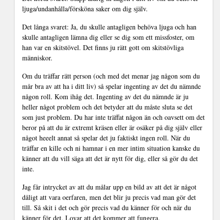
ljuga/undanhålla/försköna saker om dig själv.
Det långa svaret: Ja, du skulle antagligen behöva ljuga och han
skulle antagligen lämna dig eller se dig som ett missfoster, om
han var en skitstövel. Det finns ju rätt gott om skitstövliga
människor.
Om du träffar rätt person (och med det menar jag någon som du
mår bra av att ha i ditt liv) så spelar ingenting av det du nämnde
någon roll. Kom ihåg det. Ingenting av det du nämnde är ju
heller något problem och det betyder att du måste sluta se det
som just problem. Du har inte träffat någon än och oavsett om det
beror på att du är extremt kräsen eller är osäker på dig själv eller
något heeelt annat så spelar det ju faktiskt ingen roll. När du
träffar en kille och ni hamnar i en mer intim situation kanske du
känner att du vill säga att det är nytt för dig, eller så gör du det
inte.
Jag får intrycket av att du målar upp en bild av att det är något
dåligt att vara oerfaren, men det blir ju precis vad man gör det
till. Så skit i det och gör precis vad du känner för och när du
känner för det. Lovar att det kommer att fungera.