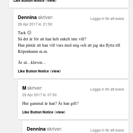
(
)
Like Button Notice
view
Dennina
skriver:
Logga in för att svara
28 Apr 2017 kl. 21:50
Tack 🙂
Så det är för att han helt enkelt inte vill?
Han påstår att han vill vara med mig och att jag ska flytta till
Köpenhamn m.m.
Är så…kluven…
(
)
Like Button Notice
view
M
skriver:
Logga in för att svara
29 Apr 2017 kl. 07:50
Hur gammal är han? Är han gift?
(
)
Like Button Notice
view
Dennina
skriver:
Logga in för att svara