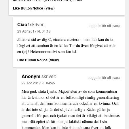
(
)
Like Button Notice
view
Ciao!
skriver:
Logga in för att svara
29 Apr 2017 kl. 04:18
Jättebra råd av dig C, etcetera etcetera – men hur kan du ta
förgivet att sambon är en kille? Tar du även förgivet att π är
en tjej? Heteronormativt som fan isf.
(
)
Like Button Notice
view
Anonym
skriver:
Logga in för att svara
29 Apr 2017 kl. 04:45
Men gud, sluta fjanta. Majoriteten av de som kommenterar
här är kvinnor så det är en fullkomligt rimlig generalisering
att anta att den som kommenterade också är en kvinna. Och
är det inte så, ja, är det så jävla farligt? Rådet gäller ju
generellt för par, och tycker man det är viktigt att benämnas
med rätt epitet så får man ju faktiskt nämna det i sin
kommentar. Man kan ju inte sitta och sura över att folk