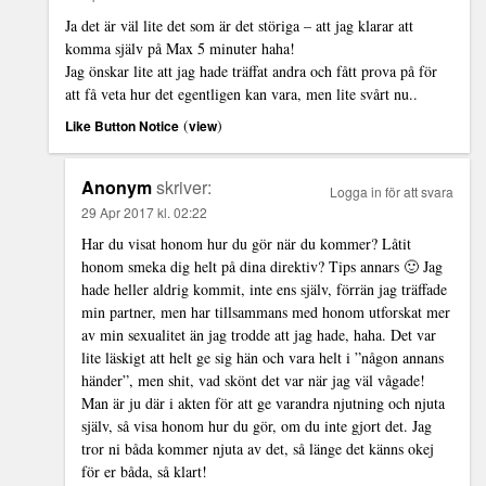
Ja det är väl lite det som är det störiga – att jag klarar att
komma själv på Max 5 minuter haha!
Jag önskar lite att jag hade träffat andra och fått prova på för
att få veta hur det egentligen kan vara, men lite svårt nu..
(
)
Like Button Notice
view
Anonym
skriver:
Logga in för att svara
29 Apr 2017 kl. 02:22
Har du visat honom hur du gör när du kommer? Låtit
honom smeka dig helt på dina direktiv? Tips annars 🙂 Jag
hade heller aldrig kommit, inte ens själv, förrän jag träffade
min partner, men har tillsammans med honom utforskat mer
av min sexualitet än jag trodde att jag hade, haha. Det var
lite läskigt att helt ge sig hän och vara helt i ”någon annans
händer”, men shit, vad skönt det var när jag väl vågade!
Man är ju där i akten för att ge varandra njutning och njuta
själv, så visa honom hur du gör, om du inte gjort det. Jag
tror ni båda kommer njuta av det, så länge det känns okej
för er båda, så klart!