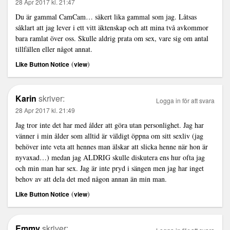
28 Apr 2017 kl. 21:47
Du är gammal CamCam… säkert lika gammal som jag. Låtsas
såklart att jag lever i ett vitt äktenskap och att mina två avkommor
bara ramlat över oss. Skulle aldrig prata om sex, vare sig om antal
tillfällen eller något annat.
(
)
Like Button Notice
view
Karin
skriver:
Logga in för att svara
28 Apr 2017 kl. 21:49
Jag tror inte det har med ålder att göra utan personlighet. Jag har
vänner i min ålder som alltid är väldigt öppna om sitt sexliv (jag
behöver inte veta att hennes man älskar att slicka henne när hon är
nyvaxad…) medan jag ALDRIG skulle diskutera ens hur ofta jag
och min man har sex. Jag är inte pryd i sängen men jag har inget
behov av att dela det med någon annan än min man.
(
)
Like Button Notice
view
Emmy
skriver: