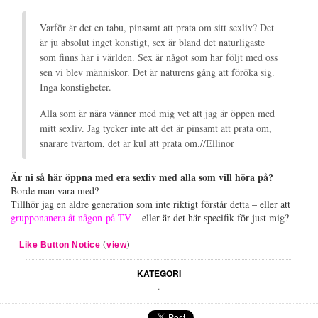
Varför är det en tabu, pinsamt att prata om sitt sexliv? Det
är ju absolut inget konstigt, sex är bland det naturligaste
som finns här i världen. Sex är något som har följt med oss
sen vi blev människor. Det är naturens gång att föröka sig.
Inga konstigheter.
Alla som är nära vänner med mig vet att jag är öppen med
mitt sexliv. Jag tycker inte att det är pinsamt att prata om,
snarare tvärtom, det är kul att prata om.//Ellinor
Är ni så här öppna med era sexliv med alla som vill höra på?
Borde man vara med?
Tillhör jag en äldre generation som inte riktigt förstår detta – eller att
grupponanera åt någon
på TV
– eller är det här specifik för just mig?
(
)
Like Button Notice
view
KATEGORI
.