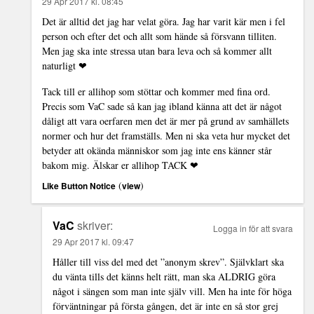
29 Apr 2017 kl. 08:45
Det är alltid det jag har velat göra. Jag har varit kär men i fel
person och efter det och allt som hände så försvann tilliten.
Men jag ska inte stressa utan bara leva och så kommer allt
naturligt ❤
Tack till er allihop som stöttar och kommer med fina ord.
Precis som VaC sade så kan jag ibland känna att det är något
dåligt att vara oerfaren men det är mer på grund av samhällets
normer och hur det framställs. Men ni ska veta hur mycket det
betyder att okända människor som jag inte ens känner står
bakom mig. Älskar er allihop TACK ❤
(
)
Like Button Notice
view
VaC
skriver:
Logga in för att svara
29 Apr 2017 kl. 09:47
Håller till viss del med det ”anonym skrev”. Självklart ska
du vänta tills det känns helt rätt, man ska ALDRIG göra
något i sängen som man inte själv vill. Men ha inte för höga
förväntningar på första gången, det är inte en så stor grej