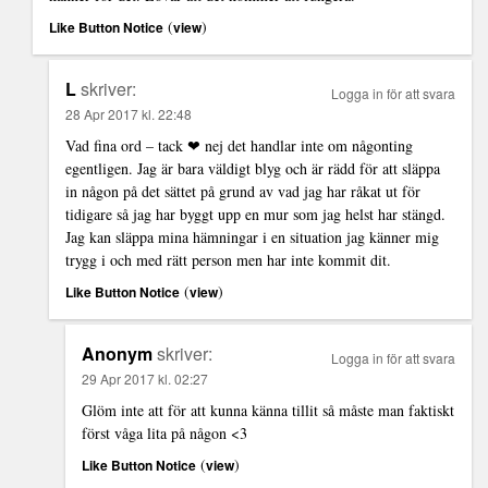
(
)
Like Button Notice
view
L
skriver:
Logga in för att svara
28 Apr 2017 kl. 22:48
Vad fina ord – tack ❤ nej det handlar inte om någonting
egentligen. Jag är bara väldigt blyg och är rädd för att släppa
in någon på det sättet på grund av vad jag har råkat ut för
tidigare så jag har byggt upp en mur som jag helst har stängd.
Jag kan släppa mina hämningar i en situation jag känner mig
trygg i och med rätt person men har inte kommit dit.
(
)
Like Button Notice
view
Anonym
skriver:
Logga in för att svara
29 Apr 2017 kl. 02:27
Glöm inte att för att kunna känna tillit så måste man faktiskt
först våga lita på någon <3
(
)
Like Button Notice
view