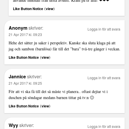
använde innehåll från detta avsnitt. Kram på er alla! ❤❤❤
(
)
Like Button Notice
view
Anonym
skriver:
Logga in för att svara
21 Apr 2017 kl. 09:23
Hehe det sätter ju saker i perspektiv. Kanske ska sluta klaga på att
jag och sambon (barnlösa) får till det ”bara” två-tre gånger i veckan.
(
)
Like Button Notice
view
Jannice
skriver:
Logga in för att svara
21 Apr 2017 kl. 09:25
För att vi ska få till det så måste vi planera.. oftast dejtar vi i
duschen på söndagar medans barnen tittar på tv:n 🙂
(
)
Like Button Notice
view
Wyy
skriver:
Logga in för att svara