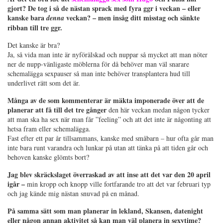
gjort? De tog i så de nästan sprack med fyra ggr i veckan – eller
kanske bara
veckan? – men insåg ditt misstag och sänkte
denna
ribban till tre ggr.
Det kanske är bra?
Ja, så vida man inte är nyförälskad och nuppar så mycket att man nöter
ner de nupp-vänligaste möblerna för då behöver man väl snarare
schemalägga sexpauser så man inte behöver transplantera hud till
underlivet rätt som det är.
Många av de som kommenterar är mäkta imponerade över att de
planerar att få till det tre gånger
den här veckan medan någon tycker
att man ska ha sex när man får ”feeling” och att det inte är någonting att
hetsa fram eller schemalägga.
Fast efter ett par år tillsammans, kanske med småbarn – hur ofta går man
inte bara runt varandra och lunkar på utan att tänka på att tiden går och
behoven kanske glömts bort?
Jag blev skräckslaget överraskad av att inse att det var den 20 april
igår –
min kropp och knopp ville fortfarande tro att det var februari typ
och jag kände mig nästan snuvad på en månad.
På samma sätt som man planerar in lekland, Skansen, datenight
eller någon annan aktivitet så kan man väl planera in sexytime?