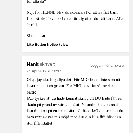
för alla då?
Nej, för HENNE blev de skönare efter att ha fått barn.
Lika så, de blev anorlunda för dig efter du fått barn. Alla
är olika.
Sluta hetsa
(
)
Like Button Notice
view
Nanit
skriver:
Logga in för att svara
21 Apr 2017 kl. 10:37
Okej, jag ska fötydliga det. För MIG är det inte som att
kasta pinne i en grotta. För MIG blev det så mycket
bättre.
JAG tycker att du hade kunnat skriva att DU hade fått en
skada på grund av vården, så att VI andra hade kunnat
läsa din text på ett annat sätt. Nu läste JAG det som att du
bara rent av var missnöjd med hur din lilla fiffi blivit en
stor fiffi istället.