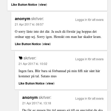
(
)
Like Button Notice
view
anonym
skriver:
Logga in för att svara
21 Apr 2017 kl. 09:57
O sorry läste inte det där. Ja usch då förstår jag hoppas det
ordnar upp sej. Sorry igen. Hemskt om man har skador kram.
(
)
Like Button Notice
view
🐫
skriver:
Logga in för att svara
21 Apr 2017 kl. 10:02
Ingen fara. Blir bara så förbannad på min fiffi när sånt här
kommer på tal. Satans mus
(
)
Like Button Notice
view
anonym
skriver:
Logga in för att svara
21 Apr 2017 kl. 13:18
Du får ge musen lite tid annars gå till en specialist du ska