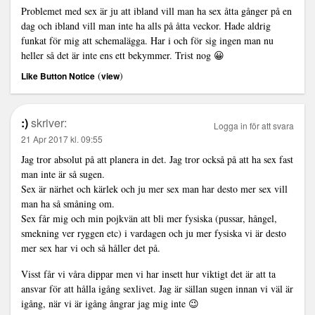
Problemet med sex är ju att ibland vill man ha sex åtta gånger på en
dag och ibland vill man inte ha alls på åtta veckor. Hade aldrig
funkat för mig att schemalägga. Har i och för sig ingen man nu
heller så det är inte ens ett bekymmer. Trist nog 😀
(
)
Like Button Notice
view
:)
skriver:
Logga in för att svara
21 Apr 2017 kl. 09:55
Jag tror absolut på att planera in det. Jag tror också på att ha sex fast
man inte är så sugen.
Sex är närhet och kärlek och ju mer sex man har desto mer sex vill
man ha så småning om.
Sex får mig och min pojkvän att bli mer fysiska (pussar, hångel,
smekning ver ryggen etc) i vardagen och ju mer fysiska vi är desto
mer sex har vi och så håller det på.
Visst får vi våra dippar men vi har insett hur viktigt det är att ta
ansvar för att hålla igång sexlivet. Jag är sällan sugen innan vi väl är
igång, när vi är igång ångrar jag mig inte 😉