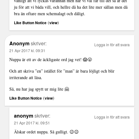
vanligt att vi lyckas varannan men när vi väl får till det så är det
ju för att vi båda vill, och hellre då ha det lite mer sällan men då
bra än oftare men schemalagt och dåligt.
(
)
Like Button Notice
view
Anonym
skriver:
Logga in för att svara
21 Apr 2017 kl. 09:31
Nuppa är ett av de äckligaste ord jag vet! 😱😤
Och att skriva ”en” istället för ”man” är bara löjligt och blir
irriterande att läsa.
Så, nu har jag spytt ur mig lite 🤗
(
)
Like Button Notice
view
anonym
skriver:
Logga in för att svara
21 Apr 2017 kl. 09:51
Älskar ordet nuppa. Så gulligt. 😉😉