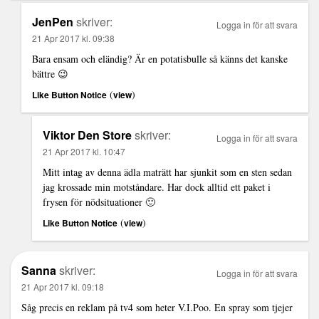
JenPen
skriver:
Logga in för att svara
21 Apr 2017 kl. 09:38
Bara ensam och eländig? Är en potatisbulle så känns det kanske
bättre 😉
(
)
Like Button Notice
view
Viktor Den Store
skriver:
Logga in för att svara
21 Apr 2017 kl. 10:47
Mitt intag av denna ädla maträtt har sjunkit som en sten sedan
jag krossade min motståndare. Har dock alltid ett paket i
frysen för nödsituationer 🙂
(
)
Like Button Notice
view
Sanna
skriver:
Logga in för att svara
21 Apr 2017 kl. 09:18
Såg precis en reklam på tv4 som heter V.I.Poo. En spray som tjejer