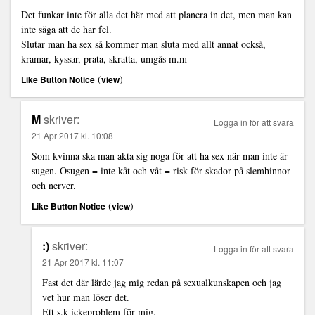
Det funkar inte för alla det här med att planera in det, men man kan
inte säga att de har fel.
Slutar man ha sex så kommer man sluta med allt annat också,
kramar, kyssar, prata, skratta, umgås m.m
(
)
Like Button Notice
view
M
skriver:
Logga in för att svara
21 Apr 2017 kl. 10:08
Som kvinna ska man akta sig noga för att ha sex när man inte är
sugen. Osugen = inte kåt och våt = risk för skador på slemhinnor
och nerver.
(
)
Like Button Notice
view
:)
skriver:
Logga in för att svara
21 Apr 2017 kl. 11:07
Fast det där lärde jag mig redan på sexualkunskapen och jag
vet hur man löser det.
Ett s.k ickeproblem för mig.