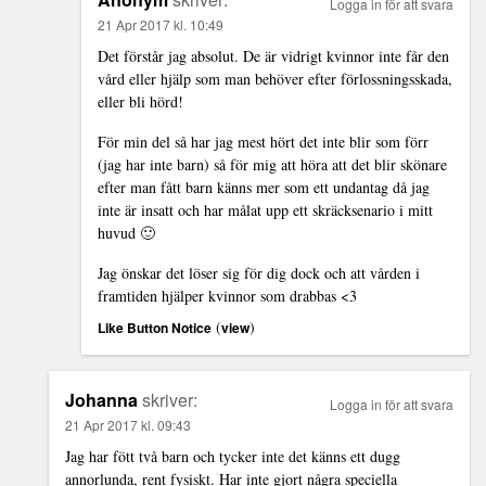
Logga in för att svara
21 Apr 2017 kl. 10:49
Det förstår jag absolut. De är vidrigt kvinnor inte får den
vård eller hjälp som man behöver efter förlossningsskada,
eller bli hörd!
För min del så har jag mest hört det inte blir som förr
(jag har inte barn) så för mig att höra att det blir skönare
efter man fått barn känns mer som ett undantag då jag
inte är insatt och har målat upp ett skräcksenario i mitt
huvud 🙂
Jag önskar det löser sig för dig dock och att vården i
framtiden hjälper kvinnor som drabbas <3
(
)
Like Button Notice
view
Johanna
skriver:
Logga in för att svara
21 Apr 2017 kl. 09:43
Jag har fött två barn och tycker inte det känns ett dugg
annorlunda, rent fysiskt. Har inte gjort några speciella