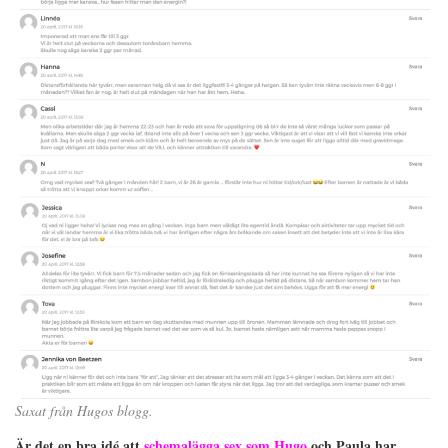
Saxat från Hugos blogg.
Är det en bra idé att
schemalägga sex som Hugo
och Paula har