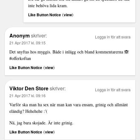
inte behöva lida kram.
(
)
Like Button Notice
view
Anonym
skriver:
Logga in för att svara
21 Apr 2017 kl. 09:15
Det snyftas hos myggis. Både i inlägg och bland kommentarerna 🙈
#offerkoftan
(
)
Like Button Notice
view
Viktor Den Store
skriver:
Logga in för att svara
21 Apr 2017 kl. 09:16
Varför ska man ha sex när man kan vara ensam, grinig och allmänt
eländig? Hehehehe :'(
Nä, jag bara skojade. Är inte grinig.
(
)
Like Button Notice
view