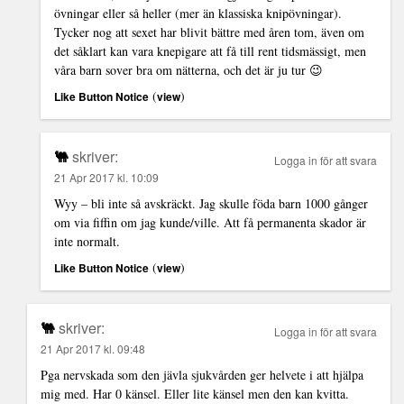
övningar eller så heller (mer än klassiska knipövningar).
Tycker nog att sexet har blivit bättre med åren tom, även om
det såklart kan vara knepigare att få till rent tidsmässigt, men
våra barn sover bra om nätterna, och det är ju tur 😉
(
)
Like Button Notice
view
🐫
skriver:
Logga in för att svara
21 Apr 2017 kl. 10:09
Wyy – bli inte så avskräckt. Jag skulle föda barn 1000 gånger
om via fiffin om jag kunde/ville. Att få permanenta skador är
inte normalt.
(
)
Like Button Notice
view
🐫
skriver:
Logga in för att svara
21 Apr 2017 kl. 09:48
Pga nervskada som den jävla sjukvården ger helvete i att hjälpa
mig med. Har 0 känsel. Eller lite känsel men den kan kvitta.