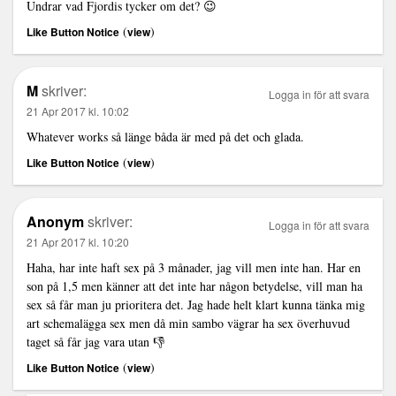
Undrar vad Fjordis tycker om det? 😉
(
)
Like Button Notice
view
M
skriver:
Logga in för att svara
21 Apr 2017 kl. 10:02
Whatever works så länge båda är med på det och glada.
(
)
Like Button Notice
view
Anonym
skriver:
Logga in för att svara
21 Apr 2017 kl. 10:20
Haha, har inte haft sex på 3 månader, jag vill men inte han. Har en
son på 1,5 men känner att det inte har någon betydelse, vill man ha
sex så får man ju prioritera det. Jag hade helt klart kunna tänka mig
art schemalägga sex men då min sambo vägrar ha sex överhuvud
taget så får jag vara utan 👎
(
)
Like Button Notice
view