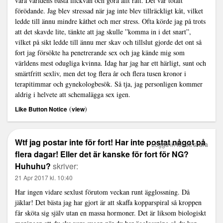
vara världens bästa flickvän och göra allt rätt. Det var totalt
förödande. Jag blev stressad när jag inte blev tillräckligt kåt, vilket
ledde till ännu mindre kåthet och mer stress. Ofta körde jag på trots
att det skavde lite, tänkte att jag skulle ”komma in i det snart”,
vilket på sikt ledde till ännu mer skav och tillslut gjorde det ont så
fort jag försökte ha penetrerande sex och jag kände mig som
världens mest odugliga kvinna. Idag har jag har ett härligt, sunt och
smärtfritt sexliv, men det tog flera år och flera tusen kronor i
terapitimmar och gynekologbesök. Så tja, jag personligen kommer
aldrig i helvete att schemalägga sex igen.
(
)
Like Button Notice
view
Wtf jag postar inte för fort! Har inte postat något på
Logga in för att svara
flera dagar! Eller det är kanske för fort för NG?
Huhuhu?
skriver:
21 Apr 2017 kl. 10:40
Har ingen vidare sexlust förutom veckan runt ägglossning. Då
jäklar! Det bästa jag har gjort är att skaffa kopparspiral så kroppen
får sköta sig själv utan en massa hormoner. Det är liksom biologiskt