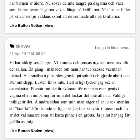
när barnen är äldre. Nu sover de inte längre på dagarna och våra
som är pre-teens är gärna vaken länge på kvällarna. När lusten faller
på så var det ju väldans skönt att de somnade åtta på kvällarna.
(
)
Like Button Notice
view
🐫
skriver:
Logga in för att svara
21 Apr 2017 kl. 09:09
Vi har aldrig sex längre. Vi kramas och pussas mycket men sex blir
det sällan. En gång i månaden om man har tur kanske varannan
månad. Har småbarn plus blev gravid på spiral och gjorde abort och
äter antidepp. Lusten finns inte. Helt ärligt tycker jag sex är
överskattat. Förstår om det är skönare för mannen men penis i
vagina eller rumpa nej för min del lockar det inte alls nu. Väldigt
tråkigt är det. Å andra sidan som min man säger så är ju sex mer än
att ”knulla”. Förr kunde vi ligga så jag fick skavsår i musen och nu
är det väl snarare som att kasta pinne i en grotta. Ja ja nu har jag fått
gnälla av mig.
(
)
Like Button Notice
view