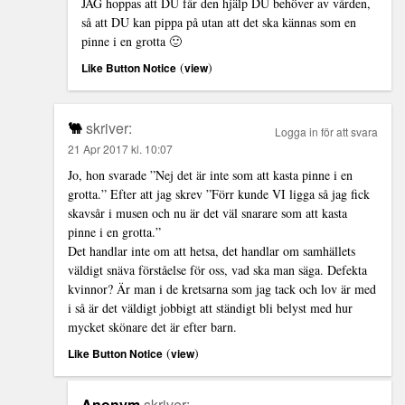
JAG hoppas att DU får den hjälp DU behöver av vården,
så att DU kan pippa på utan att det ska kännas som en
pinne i en grotta 🙂
(
)
Like Button Notice
view
🐫
skriver:
Logga in för att svara
21 Apr 2017 kl. 10:07
Jo, hon svarade ”Nej det är inte som att kasta pinne i en
grotta.” Efter att jag skrev ”Förr kunde VI ligga så jag fick
skavsår i musen och nu är det väl snarare som att kasta
pinne i en grotta.”
Det handlar inte om att hetsa, det handlar om samhällets
väldigt snäva förståelse för oss, vad ska man säga. Defekta
kvinnor? Är man i de kretsarna som jag tack och lov är med
i så är det väldigt jobbigt att ständigt bli belyst med hur
mycket skönare det är efter barn.
(
)
Like Button Notice
view
Anonym
skriver: