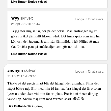
(
)
Like Button Notice
view
Wyy
skriver:
Logga in för att svara
21 Apr 2017 kl. 11:44
Ja jag stör mig så jag dör på det också. Man anstränger sig att
göra språket jämställt liksom what. Det finns språk som inte har
kön och de länderna är allt från jämställda. Helt löjligt att man
ska försöka peta på smådetaljer som gör noll skillnad.
(
)
Like Button Notice
view
anonym
skriver:
Logga in för att svara
21 Apr 2017 kl. 09:46
Tänkte på det precis snart blir det hångeltider utomhus. Finns det
något bättre nej. Blir med min fd fan vad bra hångel det är o solen
lyser o under eken vid min favoritplats. Precis i närheten där jag
växte upp. Snälla maj kom med värmen snart. 😉😉😙
(
)
Like Button Notice
view