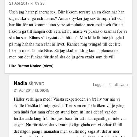
21 Apr 2017 kl. 09:28
Usch jag hatar planerat sex. Blir liksom torrare än en öken när han
säger: ska vi gå och ha sex? Annars tyvker jag sex är suprrfett och
har lätt för att komma utan yttre stimulation men asså usch för att
liksom gå till sängen och veta att nu måste vi pussas o kramas för vi
ska ha sex. Känns så krystat och hittepå. Min kille är inte jätteglad
på mig hahaha men sånt är livet. Känner mig tvingad till det lite
liksom o det är inte Nice. Så jag skulle aldrig kunna planera det
men om det funkar för de så ska de ju göra exakt som de vill
(
)
Like Button Notice
view
Nadia
skriver:
Logga in för att svara
21 Apr 2017 kl. 09:45
Håller verkligen med! Värsta sexperioden i vårt liv var när vi
skulle försöka få mig gravid. Torr som en jäkla öken varje gång
och ändå fast man efter en stund kom in lite i det så var det
fortfarande lång från bra just bara för att man egentligen inte var
sugen. Nu för tiden ska vi vara jäkligt glada om vi orkar få till
det någon gång i månaden men skulle nog säga att det är mer