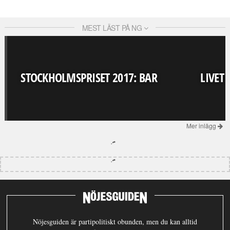
MEST LÄST PÅ NG
STOCKHOLMSPRISET 2017: BAR
LIVET
Mer inlägg
Nöjesguiden är partipolitiskt obunden, men du kan alltid