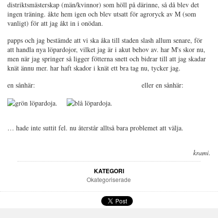
distriktsmästerskap (män/kvinnor) som höll på därinne, så då blev det
ingen träning. åkte hem igen och blev utsatt för agroryck av M (som
vanligt) för att jag åkt in i onödan.
papps och jag bestämde att vi ska åka till staden slash allum senare, för
att handla nya löpardojor, vilket jag är i akut behov av. har M's skor nu,
men när jag springer så ligger fötterna snett och bidrar till att jag skadar
knät ännu mer. har haft skador i knät ett bra tag nu, tycker jag.
en sånhär: eller en sånhär:
… hade inte suttit fel. nu återstår alltså bara problemet att välja.
krami.
KATEGORI
Okategoriserade