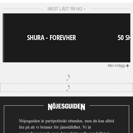
MEST LÄST PÅ NG
SHURA - FOREVHER
50 SH
Mer inlägg
Nöjesguiden är partipolitiskt obunden, men du kan alltid
lita på att vi brinner för jämställdhet. Vi är