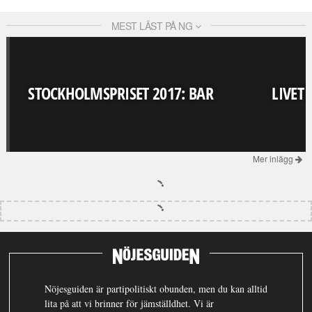
MEST LÄST PÅ NG
STOCKHOLMSPRISET 2017: BAR
LIVET
Mer inlägg
Nöjesguiden är partipolitiskt obunden, men du kan alltid
lita på att vi brinner för jämställdhet. Vi är