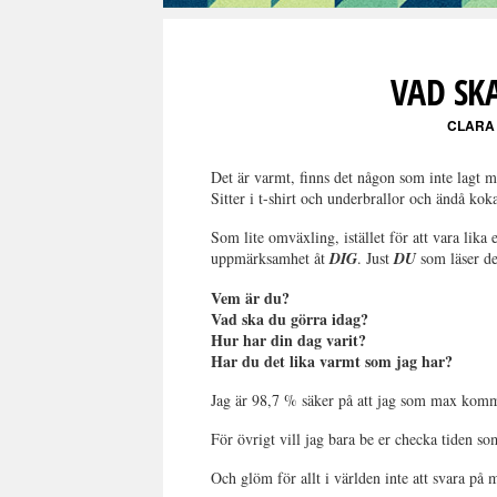
VAD SK
CLARA
Det är varmt, finns det någon som inte lagt mä
Sitter i t-shirt och underbrallor och ändå kok
Som lite omväxling, istället för att vara lika 
uppmärksamhet åt
DIG
. Just
DU
som läser det
Vem är du?
Vad ska du görra idag?
Hur har din dag varit?
Har du det lika varmt som jag har?
Jag är 98,7 % säker på att jag som max komm
För övrigt vill jag bara be er checka tiden som
Och glöm för allt i världen inte att svara på