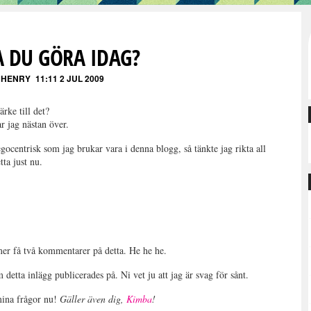
A DU GÖRA IDAG?
 HENRY
11:11 2 JUL 2009
rke till det?
ar jag nästan över.
egocentrisk som jag brukar vara i denna blogg, så tänkte jag rikta all
ta just nu.
er få två kommentarer på detta. He he he.
 detta inlägg publicerades på. Ni vet ju att jag är svag för sånt.
 mina frågor nu!
Gäller även dig,
Kimba
!