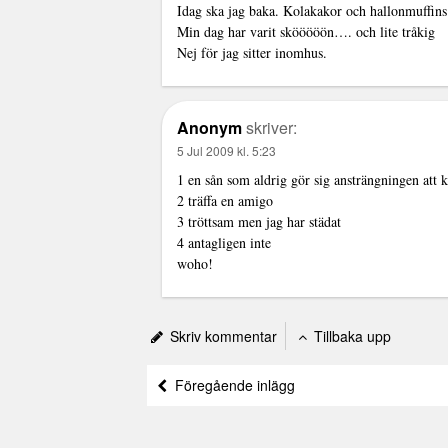
Idag ska jag baka. Kolakakor och hallonmuffins.
Min dag har varit skööööön…. och lite tråkig
Nej för jag sitter inomhus.
Anonym
skriver:
5 Jul 2009 kl. 5:23
1 en sån som aldrig gör sig ansträngningen att
2 träffa en amigo
3 tröttsam men jag har städat
4 antagligen inte
woho!
Skriv kommentar
Tillbaka upp
Föregående inlägg