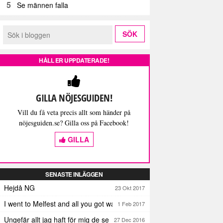
5
Se männen falla
HÅLL ER UPPDATERADE!
GILLA NÖJESGUIDEN!
Vill du få veta precis allt som händer på
nöjesguiden.se? Gilla oss på Facebook!
GILLA
SENASTE INLÄGGEN
Hejdå NG
23 Okt 2017
I went to Melfest and all you got was three lousy selfies
1 Feb 2017
Ungefär allt jag haft för mig de senaste dagarna
27 Dec 2016