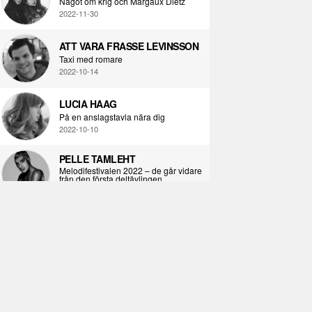
Något om krig och Margaux Dietz
2022-11-30
ATT VARA FRASSE LEVINSSON
Taxi med romare
2022-10-14
LUCIA HAAG
På en anslagstavla nära dig
2022-10-10
PELLE TAMLEHT
Melodifestivalen 2022 – de går vidare
från den första deltävlingen
2022-02-02
I KORPENS SKUGGA
Själva definitionen av ondska
2021-06-28
ÖPPNA BOKEN
Kropps-dagbok
2021-06-24