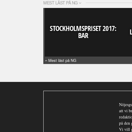
MEST LÄST PÅ NG
STOCKHOLMSPRISET 2017:
BAR
Mest läst på NG
Nöjesgu
att vi 
redaktio
på den 
Vi vill 