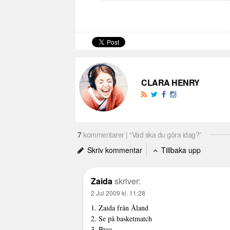
CLARA HENRY
7
kommentarer | “Vad ska du göra idag?”
Skriv kommentar
Tillbaka upp
Zaida
skriver:
2 Jul 2009 kl. 11:28
1. Zaida från Åland
2. Se på basketmatch
3. Braa