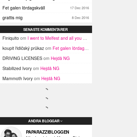
Fet galen lördagskväll
17 Dec 2016
grattis mig
8 Dec 2016
SENASTE KOMMENTARER
Finiquito
om
I went to Melfest and all you got was three lousy selfies
koupit řidičský průkaz
om
Fet galen lördagskväll
DRIVING LICENSES
om
Hejdå NG
Stabilized Ivory
om
Hejdå NG
Mammoth Ivory
om
Hejdå NG
ANDRA BLOGGAR
PAPARAZZIBLOGGEN