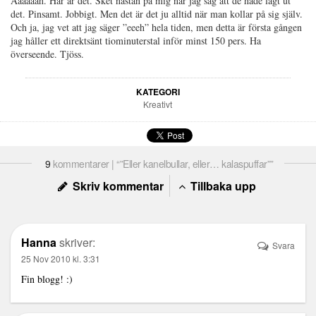
Aaaaaah. Här är det. Sket nästan på mig när jag såg att de hade lagt ut
det. Pinsamt. Jobbigt. Men det är det ju alltid när man kollar på sig själv.
Och ja, jag vet att jag säger ”eeeh” hela tiden, men detta är första gången
jag håller ett direktsänt tiominuterstal inför minst 150 pers. Ha
överseende. Tjöss.
KATEGORI
Kreativt
9
kommentarer | “”Eller kanelbullar, eller… kalaspuffar””
Skriv kommentar
Tillbaka upp
Hanna
skriver:
Svara
25 Nov 2010 kl. 3:31
Fin blogg! :)