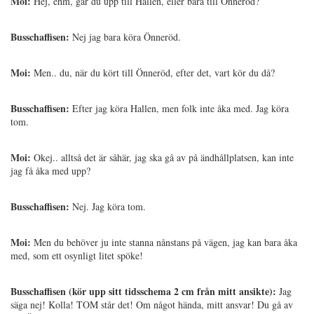
Moi:
Hej, ehm, går du upp till Hallen, eller bara till Önneröd?
Busschaffisen:
Nej jag bara köra Önneröd.
Moi:
Men.. du, när du kört till Önneröd, efter det, vart kör du då?
Busschaffisen:
Efter jag köra Hallen, men folk inte åka med. Jag köra
tom.
Moi:
Okej.. alltså det är såhär, jag ska gå av på ändhållplatsen, kan inte
jag få åka med upp?
Busschaffisen:
Nej. Jag köra tom.
Moi:
Men du behöver ju inte stanna nånstans på vägen, jag kan bara åka
med, som ett osynligt litet spöke!
Busschaffisen (kör upp sitt tidsschema 2 cm från mitt ansikte):
Jag
säga nej! Kolla! TOM står det! Om något hända, mitt ansvar! Du gå av