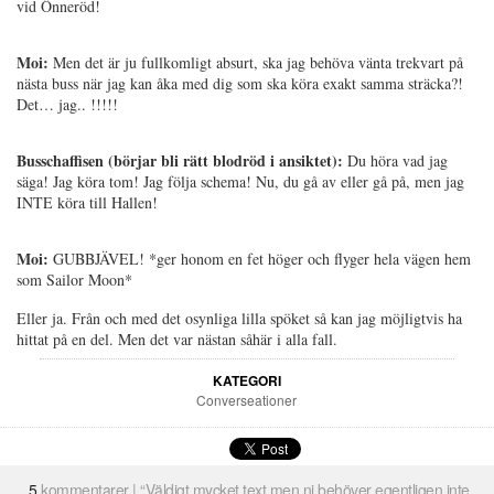
vid Önneröd!
Moi:
Men det är ju fullkomligt absurt, ska jag behöva vänta trekvart på
nästa buss när jag kan åka med dig som ska köra exakt samma sträcka?!
Det… jag.. !!!!!
Busschaffisen (börjar bli rätt blodröd i ansiktet):
Du höra vad jag
säga! Jag köra tom! Jag följa schema! Nu, du gå av eller gå på, men jag
INTE köra till Hallen!
Moi:
GUBBJÄVEL! *ger honom en fet höger och flyger hela vägen hem
som Sailor Moon*
Eller ja. Från och med det osynliga lilla spöket så kan jag möjligtvis ha
hittat på en del. Men det var nästan såhär i alla fall.
KATEGORI
Converseationer
5
kommentarer | “Väldigt mycket text men ni behöver egentligen inte