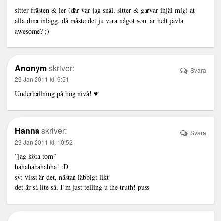
sitter frästen & ler (där var jag snål, sitter & garvar ihjäl mig) åt
alla dina inlägg. då måste det ju vara något som är helt jävla
awesome? ;)
Anonym
skriver:
Svara
29 Jan 2011 kl. 9:51
Underhållning på hög nivå! ♥
Hanna
skriver:
Svara
29 Jan 2011 kl. 10:52
”jag köra tom”
hahahahahahha! :D
sv: visst är det, nästan läbbigt likt!
det är så lite så, I’m just telling u the truth! puss