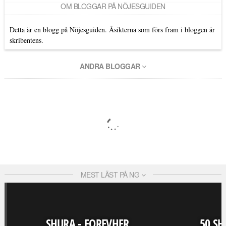
OM BLOGGAR PÅ NÖJESGUIDEN
Detta är en blogg på Nöjesguiden. Åsikterna som förs fram i bloggen är
skribentens.
ANDRA BLOGGAR
MEST LÄST PÅ NG
SHURA - FOREVHER
50 SH