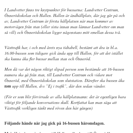
I Landvetter finns tre knytpunkter för bussarna: Landvetter Centrum,
Önnerödsskolan och Hallen. Hallen är ändhållplats, där jag går på och
av, Landvetter Centrum är första hållplatsen när man kommer av
motorvägen från stan (eller sista innan man lämnar Landvetter om man
så vill) och Önnerödsskolan ligger någonstans mitt emellan dessa två.
Västtrafik har, i och med årets nya tidtabell, bestämt att dra in bl.a.
16.00-bussen som tidigare gick ända upp till Hallen, för att det istället
ska kunna åka fler bussar mellan stan och Önneröd.
Men då var det någon riktigt slipad person som bestämde att 16-bussen
numera ska gå från stan, till Landvetter Centrum och vidare mot
Önneröd, med Önnerödsskolan som slutstation. Därefter ska bussen åka
upp till Hallen, dvs ”Ej i trafik”, där den sedan vänder.
tom
(För er som blir förvirrade av alla hållplatsnamn: det är egentligen bara
viktigt för följande konversations skull. Kortfattat kan man säga att
Västtrafik verkligen tänkt med röven den här gången)
Följande hände när jag gick på 16-bussen häromdagen.