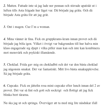
2.
Matten. Fattade inte så jag lade ner pennan och stirrade apatiskt ut i
luften tills Asta frågade hur läget var. Då började jag gråta. Och då
började Asta gråta för att jag grät.
3.
Ont i magen. Cuz I’m a woman.
4.
Mina vänner är fina. Fick en gruppkrams-kram innan provet och då
började jag böla igen. Vilket i övrigt var bakgrunden till hur halva min
klass engagerade sig djupt i vilka piller man kan och inte kan kombinera
mot mensvärk och psykiskt illamående.
5.
Choklad. Frida gav mig en chokladbit och det var den bästa choklad
jag någonsin smakat. Det var fantastiskt. Mitt livs bästa smakupplevelse.
Så jag började gråta.
6.
Cupcake. Fick en jättefin rosa mini-cupcake efter lunch innan del 2 av
provet. Det var så fint och gott och sockrigt och flottigt att jag fick
blinka bort tårarna.
Nu ska jag ut och springa. Överväger att ta med mig lite näsdukar ifall