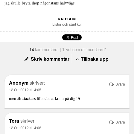
jag skulle bryta ihop någonstans halvvägs.
KATEGORI
Listor och sånt kul
14
kommentarer | “Livet som ett mensbarn”
Skriv kommentar
Tillbaka upp
Anonym
skriver:
Svara
12 Okt 2012 kl. 4:05
men åh stackars lilla clara, kram på dig! ♥
Tora
skriver:
Svara
12 Okt 2012 kl. 4:08