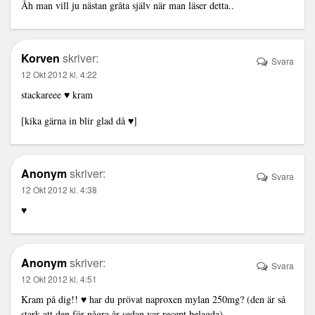
Åh man vill ju nästan gråta själv när man läser detta..
Korven
skriver:
Svara
12 Okt 2012 kl. 4:22
stackareee ♥ kram
[kika gärna in blir glad då ♥]
Anonym
skriver:
Svara
12 Okt 2012 kl. 4:38
♥
Anonym
skriver:
Svara
12 Okt 2012 kl. 4:51
Kram på dig!! ♥ har du prövat naproxen mylan 250mg? (den är så
stark att den för några år sedan var recept belagda)