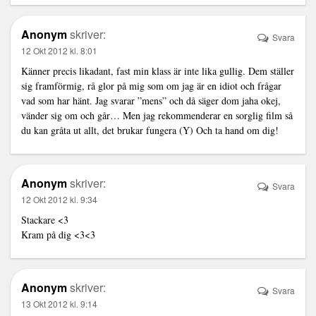
Anonym
skriver:
Svara
12 Okt 2012 kl. 8:01
Känner precis likadant, fast min klass är inte lika gullig. Dem ställer
sig framförmig, rå glor på mig som om jag är en idiot och frågar
vad som har hänt. Jag svarar ”mens” och då säger dom jaha okej,
vänder sig om och går… Men jag rekommenderar en sorglig film så
du kan gråta ut allt, det brukar fungera (Y) Och ta hand om dig!
Anonym
skriver:
Svara
12 Okt 2012 kl. 9:34
Stackare <3
Kram på dig <3<3
Anonym
skriver:
Svara
13 Okt 2012 kl. 9:14