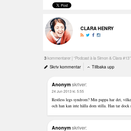
CLARA HENRY
3
kommentarer | “Podcast à la Simon & Clara #13”
Skriv kommentar
Tillbaka upp
Anonym
skriver:
24 Jun 2013 kl. 5:55
Restless legs syndrom? Min pappa har det, vilket
och han kan inte hålla dom stilla. Han tar dock
Anonym
skriver: