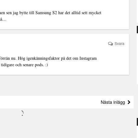
en sen jag bytte till Samsung S2 har det alltid sett mycket
kså…
Svara
n förrän nu. Hög igenkänningsfaktor på det om Instagram
 tidigare och senare pods. :)
Nästa inlägg