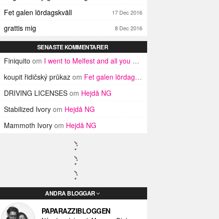
Fet galen lördagskväll
17 Dec 2016
grattis mig
8 Dec 2016
SENASTE KOMMENTARER
Finiquito
om
I went to Melfest and all you got was three lousy selfies
koupit řidičský průkaz
om
Fet galen lördagskväll
DRIVING LICENSES
om
Hejdå NG
Stabilized Ivory
om
Hejdå NG
Mammoth Ivory
om
Hejdå NG
ANDRA BLOGGAR
PAPARAZZIBLOGGEN