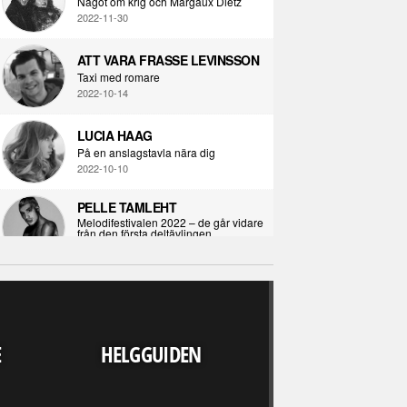
Något om krig och Margaux Dietz
2022-11-30
ATT VARA FRASSE LEVINSSON
Taxi med romare
2022-10-14
LUCIA HAAG
På en anslagstavla nära dig
2022-10-10
PELLE TAMLEHT
Melodifestivalen 2022 – de går vidare
från den första deltävlingen
2022-02-02
I KORPENS SKUGGA
Själva definitionen av ondska
RECENSION
2021-06-28
LJUDVÄRLDEN 
E
HELGGUIDEN
UPP FINNS N
ÖPPNA BOKEN
ALLA" - DARKS
Kropps-dagbok
OUT WE
2021-06-24