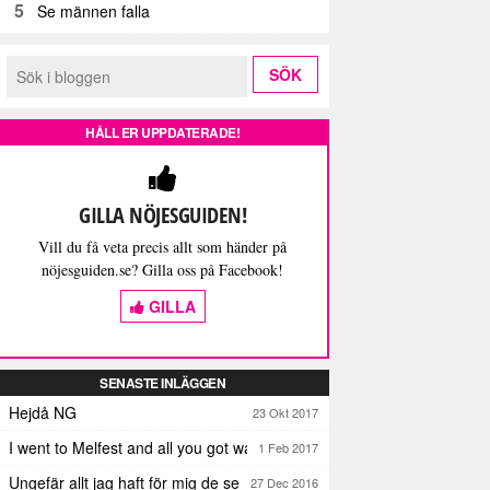
5
Se männen falla
HÅLL ER UPPDATERADE!
GILLA NÖJESGUIDEN!
Vill du få veta precis allt som händer på
nöjesguiden.se? Gilla oss på Facebook!
GILLA
SENASTE INLÄGGEN
Hejdå NG
23 Okt 2017
I went to Melfest and all you got was three lousy selfies
1 Feb 2017
Ungefär allt jag haft för mig de senaste dagarna
27 Dec 2016