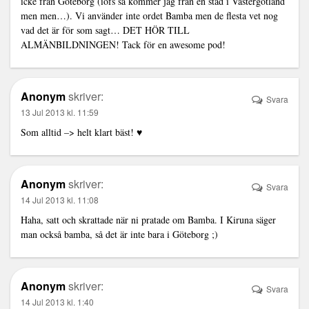
icke från Göteborg (iofs så kommer jag från en stad i Västergötland
men men…). Vi använder inte ordet Bamba men de flesta vet nog
vad det är för som sagt… DET HÖR TILL
ALMÄNBILDNINGEN! Tack för en awesome pod!
Anonym
skriver:
Svara
13 Jul 2013 kl. 11:59
Som alltid –> helt klart bäst! ♥
Anonym
skriver:
Svara
14 Jul 2013 kl. 11:08
Haha, satt och skrattade när ni pratade om Bamba. I Kiruna säger
man också bamba, så det är inte bara i Göteborg ;)
Anonym
skriver:
Svara
14 Jul 2013 kl. 1:40