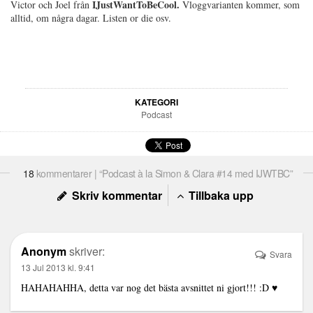
IJustWantToBeCool.
Victor och Joel från
Vloggvarianten kommer, som
alltid, om några dagar. Listen or die osv.
KATEGORI
Podcast
18
kommentarer | “Podcast à la Simon & Clara #14 med IJWTBC”
Skriv kommentar
Tillbaka upp
Anonym
skriver:
Svara
13 Jul 2013 kl. 9:41
HAHAHAHHA, detta var nog det bästa avsnittet ni gjort!!! :D ♥