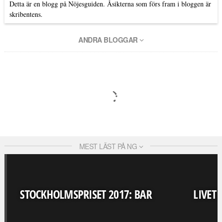
Detta är en blogg på Nöjesguiden. Åsikterna som förs fram i bloggen är
skribentens.
ANDRA BLOGGAR
MEST LÄST PÅ NG
STOCKHOLMSPRISET 2017: BAR
LIVET