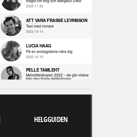
Något om krig och Margaux Dietz
2022-11-30
ATT VARA FRASSE LEVINSSON
Taxi med romare
2022-10-14
LUCIA HAAG
På en anslagstavla nära dig
2022-10-10
PELLE TAMLEHT
Melodifestivalen 2022 – de går vidare
från den första deltävlingen
2022-02-02
I KORPENS SKUGGA
Själva definitionen av ondska
RECENSION
2021-06-28
LJUDVÄRLDEN 
E
HELGGUIDEN
UPP FINNS N
ÖPPNA BOKEN
ALLA" - DARKS
Kropps-dagbok
OUT WE
2021-06-24