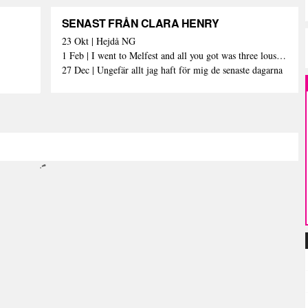
SENAST FRÅN CLARA HENRY
23 Okt | Hejdå NG
1 Feb | I went to Melfest and all you got was three lousy selfies
27 Dec | Ungefär allt jag haft för mig de senaste dagarna