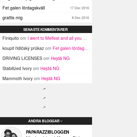
Fet galen lördagskväll
17 Dec 2016
grattis mig
8 Dec 2016
SENASTE KOMMENTARER
Finiquito
om
I went to Melfest and all you got was three lousy selfies
koupit řidičský průkaz
om
Fet galen lördagskväll
DRIVING LICENSES
om
Hejdå NG
Stabilized Ivory
om
Hejdå NG
Mammoth Ivory
om
Hejdå NG
ANDRA BLOGGAR
PAPARAZZIBLOGGEN