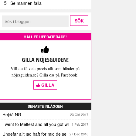
5
Se männen falla
HÅLL ER UPPDATERADE!
GILLA NÖJESGUIDEN!
Vill du få veta precis allt som händer på
nöjesguiden.se? Gilla oss på Facebook!
GILLA
SENASTE INLÄGGEN
Hejdå NG
23 Okt 2017
I went to Melfest and all you got was three lousy selfies
1 Feb 2017
Ungefär allt jag haft för mig de senaste dagarna
27 Dec 2016